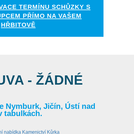
VACE TERMÍNU SCHŮZKY S
UPCEM PŘÍMO NA VAŠEM
HŘBITOVĚ
VA - ŽÁDNÉ
 Nymburk, Jičín, Ústí nad
v tabulkách.