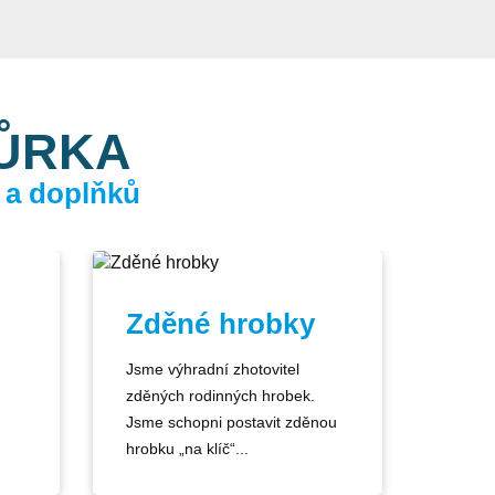
KŮRKA
 a doplňků
Zděné hrobky
Jsme výhradní zhotovitel
zděných rodinných hrobek.
Jsme schopni postavit zděnou
hrobku „na klíč“...