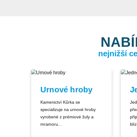
NABÍ
nejnižší 
Urnové hroby
J
Kamenictví Kůrka se
Jed
specializuje na urnové hroby
pře
vyrobené z prémiové žuly a
při
mramoru...
blíz