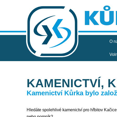
O n
Vol
KAMENICTVÍ, 
Kamenictví Kůrka bylo založe
Hledáte spolehlivé kamenictví pro hřbitov Kačice, 
nebo pomník?