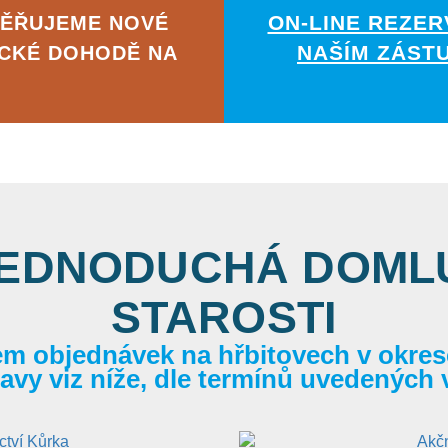
ON-LINE REZER
MĚŘUJEME NOVÉ
NAŠÍM ZÁST
ICKÉ DOHODĚ NA
JEDNODUCHÁ DOMLU
STAROSTI
em objednávek na hřbitovech v okrese
itavy viz níže, dle termínů uvedených 