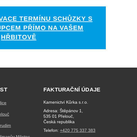
VACE TERMÍNU SCHŮZKY S
UPCEM PŘÍMO NA VAŠEM
HŘBITOVĚ
ST
FAKTURAČNÍ ÚDAJE
Kamenictví Kůrka s.r.o.
lice
Adresa: Štěpánov 1,
elouč
535 01 Přelouč,
Česká republika
hrudim
Telefon:
+420 775 337 383
eřmanův Městec