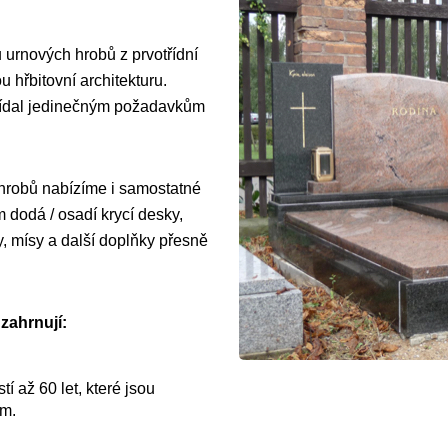
 urnových hrobů z prvotřídní
 hřbitovní architekturu.
vídal jedinečným požadavkům
 hrobů nabízíme i samostatné
dodá / osadí krycí desky,
y, mísy a další doplňky přesně
zahrnují:
í až 60 let, které jsou
ům.