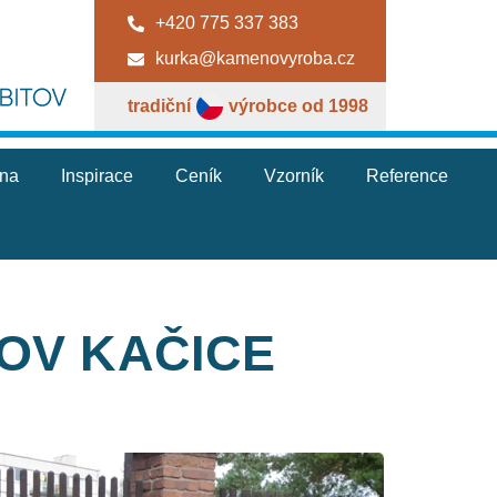
+420 775 337 383
kurka@kamenovyroba.cz
tradiční
výrobce od 1998
jna
Inspirace
Ceník
Vzorník
Reference
TOV KAČICE