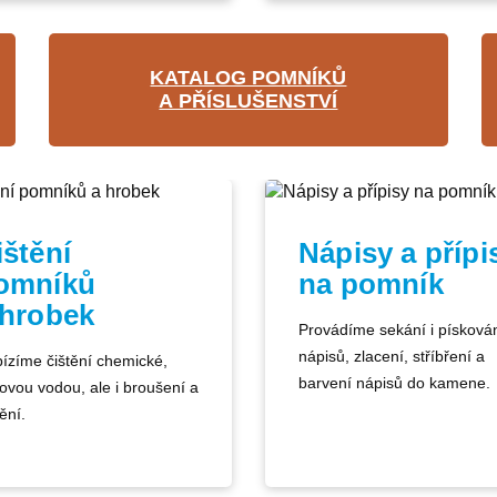
KATALOG POMNÍKŮ
A PŘÍSLUŠENSTVÍ
ištění
Nápisy a přípi
omníků
na pomník
 hrobek
Provádíme sekání i písková
nápisů, zlacení, stříbření a
ízíme čištění chemické,
barvení nápisů do kamene.
kovou vodou, ale i broušení a
ění.