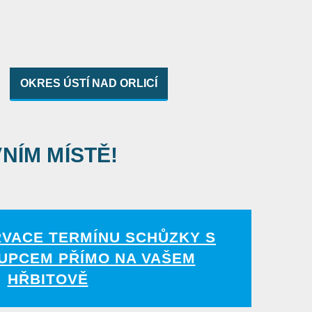
OKRES ÚSTÍ NAD ORLICÍ
VNÍM MÍSTĚ!
RVACE TERMÍNU SCHŮZKY S
UPCEM PŘÍMO NA VAŠEM
HŘBITOVĚ