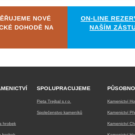
ON-LINE REZER
MĚŘUJEME NOVÉ
NAŠÍM ZÁST
ICKÉ DOHODĚ NA
AMENICTVÍ
SPOLUPRACUJEME
PŮSOBNO
Pieta Trejbal s.r.o.
Kamenictví Ho
Společenstvo kameníků
Kamenictví Př
a hrobek
Kamenictví C
a hrobek
Kamenictví H