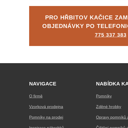
PRO HŘBITOV KAČICE ZA
OBJEDNÁVKY PO TELEFON
775 337 383
NAVIGACE
NABÍDKA K
O firmě
Pomníky
Vzorková prodejna
Zděné hrobky
Pomníky na prodej
Opravy pomníků 
Inspirace náhrobků
Čištění pomníků 