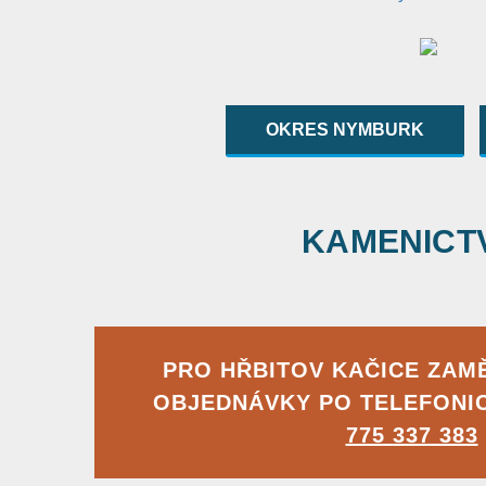
OKRES NYMBURK
KAMENICTVÍ
PRO HŘBITOV KAČICE ZAM
OBJEDNÁVKY PO TELEFONI
775 337 383