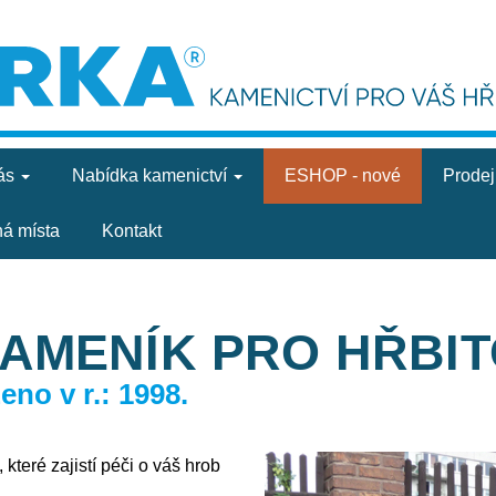
ás
Nabídka
kamenictví
ESHOP - nové
Prode
ná místa
Kontakt
KAMENÍK PRO HŘBI
no v r.: 1998.
které zajistí péči o váš hrob