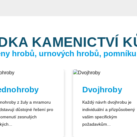
DKA KAMENICTVÍ 
ceny hrobů, urnových hrobů, pomníku
ednohroby
Dvojhroby
nohroby z žuly a mramoru
Každý návrh dvojhrobu je
dstavují důstojné řešení pro
individuální a přizpůsobený
pomenutí zesnulých
vašim specifickým
kých...
požadavkům...