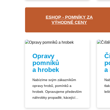
ESHOP - POMNÍKY ZA
VÝHODNÉ CENY
Opravy
Č
pomníků
p
a hrobek
a
Nabízíme svým zákazníkům
Nab
opravy hrobů, pomínků a
tla
hrobek. Opravujeme především
lešt
náhrobky propadlé, kácející...