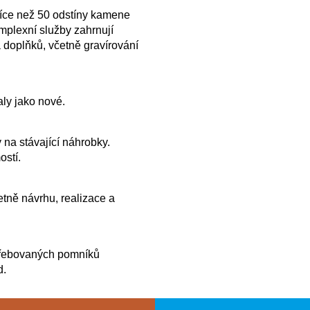
více než 50 odstíny kamene
plexní služby zahrnují
 doplňků, včetně gravírování
ly jako nové.
 na stávající náhrobky.
ostí.
tně návrhu, realizace a
řebovaných pomníků
d.