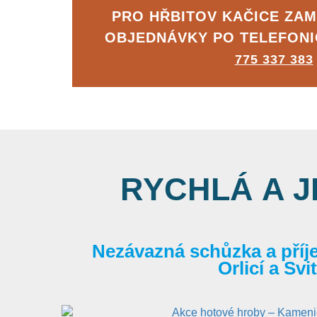
PRO HŘBITOV KAČICE ZA
OBJEDNÁVKY PO TELEFON
775 337 383
RYCHLÁ A 
Nezávazná schůzka a příj
Orlicí a Sv