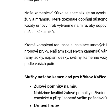
Naše kamenictví Kůrka se specializuje na výrobu
žuly a mramoru, které dokonale doplňují důstojnou
Každý urnový hrob vytváříme na míru, aby odpo
našich zákazníků.
Kromě kompletní realizace a instalace urnových
hrobové prvky. Náš tým zkušených kameníků vám 
rámy, sokly, nápisní desky, svítilny, kamenné váz
podle vašich potřeb.
Služby našeho kamenictví pro hřbitov Kačice 
Žulové pomníky na míru
Nabízíme kvalitní žulové pomníky s životnost
estetické a přizpůsobené vašim požadavk
Urnové hroby