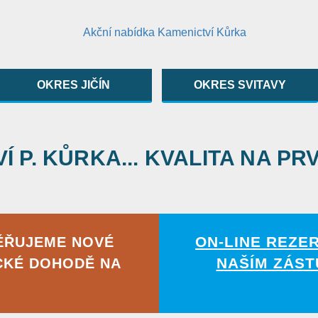
OKRES JIČÍN
OKRES SVITAVY
 P. KŮRKA... KVALITA NA PR
ON-LINE REZE
ĚŘUJEME NOVÉ
NAŠÍM ZÁST
CKÉ DOHODĚ NA