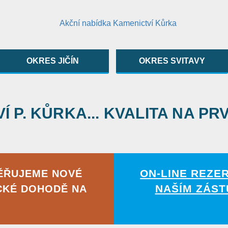
OKRES JIČÍN
OKRES SVITAVY
 P. KŮRKA... KVALITA NA PR
ON-LINE REZE
ĚŘUJEME NOVÉ
NAŠÍM ZÁST
CKÉ DOHODĚ NA