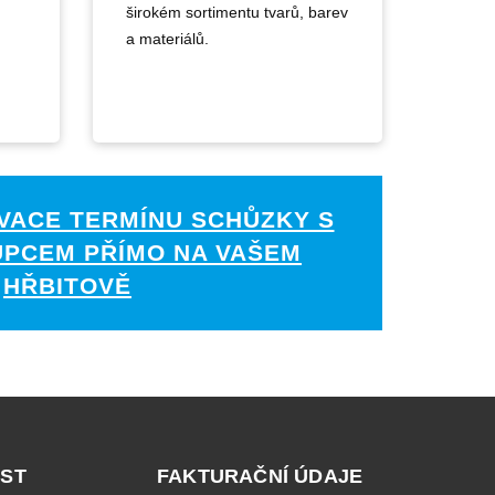
širokém sortimentu tvarů, barev
a materiálů.
VACE TERMÍNU SCHŮZKY S
UPCEM PŘÍMO NA VAŠEM
HŘBITOVĚ
ST
FAKTURAČNÍ ÚDAJE