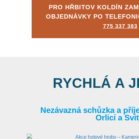
PRO HŘBITOV KOLDÍN ZA
OBJEDNÁVKY PO TELEFON
775 337 383
RYCHLÁ A 
Nezávazná schůzka a příj
Orlicí a Sv