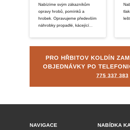
Nabízíme svým zákazníkům
Nab
opravy hrobů, pomínků a
tla
hrobek. Opravujeme především
lešt
náhrobky propadlé, kácející...
PRO HŘBITOV KOLDÍN ZA
OBJEDNÁVKY PO TELEFON
775 337 383
NAVIGACE
NABÍDKA K