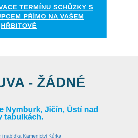
VACE TERMÍNU SCHŮZKY S
UPCEM PŘÍMO NA VAŠEM
HŘBITOVĚ
VA - ŽÁDNÉ
 Nymburk, Jičín, Ústí nad
v tabulkách.