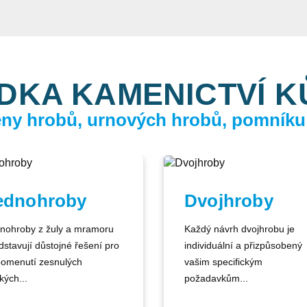
DKA KAMENICTVÍ 
ceny hrobů, urnových hrobů, pomníku
ednohroby
Dvojhroby
nohroby z žuly a mramoru
Každý návrh dvojhrobu je
dstavují důstojné řešení pro
individuální a přizpůsobený
pomenutí zesnulých
vašim specifickým
kých...
požadavkům...