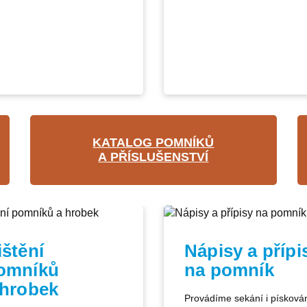
KATALOG POMNÍKŮ
A PŘÍSLUŠENSTVÍ
ištění
Nápisy a přípi
omníků
na pomník
 hrobek
Provádíme sekání i písková