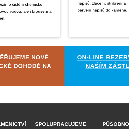
nápisů, zlacení, stříbření a
ízíme čištění chemické,
barvení nápisů do kamene.
kovou vodou, ale i broušení a
ění.
ON-LINE REZER
MĚŘUJEME NOVÉ
NAŠÍM ZÁST
ICKÉ DOHODĚ NA
AMENICTVÍ
SPOLUPRACUJEME
PŮSOBNO