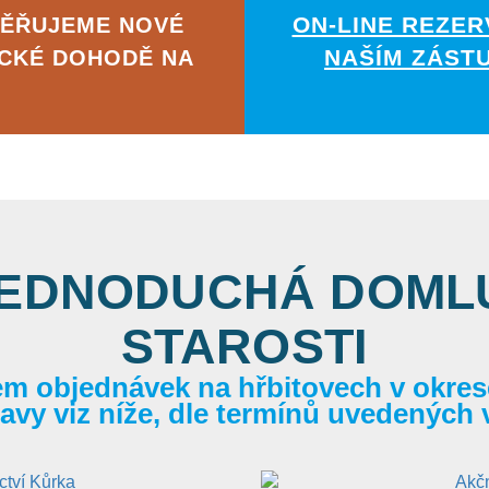
ON-LINE REZER
MĚŘUJEME NOVÉ
NAŠÍM ZÁST
ICKÉ DOHODĚ NA
JEDNODUCHÁ DOMLU
STAROSTI
em objednávek na hřbitovech v okrese
itavy viz níže, dle termínů uvedených 