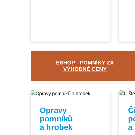
ESHOP - POMNÍKY ZA
VÝHODNÉ CENY
Opravy
Č
pomníků
p
a hrobek
a