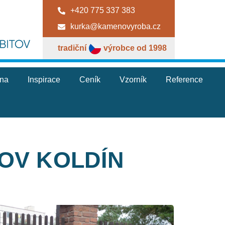
+420 775 337 383
kurka@kamenovyroba.cz
tradiční
výrobce od 1998
jna
Inspirace
Ceník
Vzorník
Reference
TOV KOLDÍN