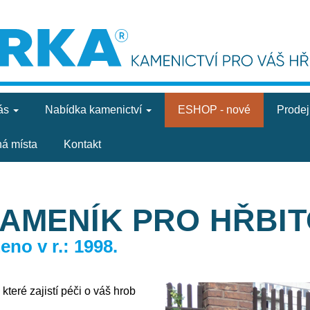
ás
Nabídka
kamenictví
ESHOP - nové
Prode
ná místa
Kontakt
KAMENÍK PRO HŘBI
no v r.: 1998.
které zajistí péči o váš hrob