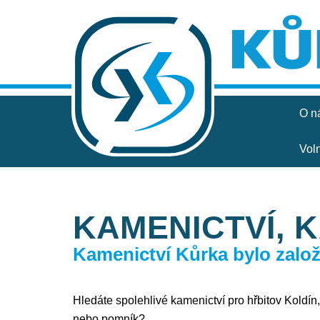
O n
Vol
KAMENICTVÍ, 
Kamenictví Kůrka bylo založe
Hledáte spolehlivé kamenictví pro hřbitov Koldín, 
nebo pomník?