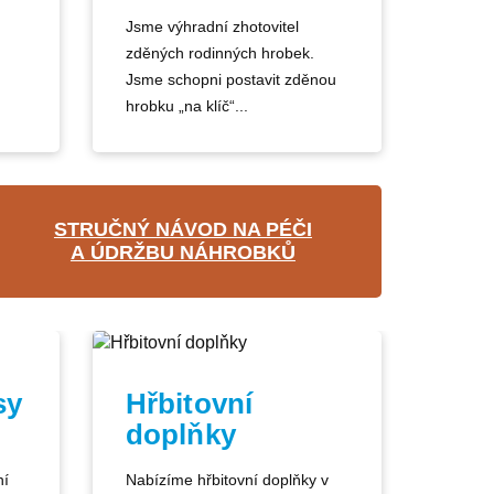
Jsme výhradní zhotovitel
zděných rodinných hrobek.
Jsme schopni postavit zděnou
hrobku „na klíč“...
STRUČNÝ NÁVOD NA PÉČI
A ÚDRŽBU NÁHROBKŮ
sy
Hřbitovní
doplňky
ní
Nabízíme hřbitovní doplňky v