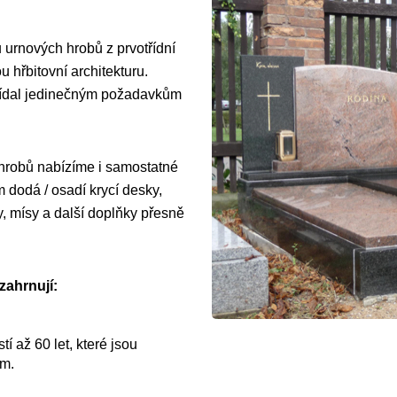
 urnových hrobů z prvotřídní
 hřbitovní architekturu.
vídal jedinečným požadavkům
 hrobů nabízíme i samostatné
dodá / osadí krycí desky,
y, mísy a další doplňky přesně
zahrnují:
í až 60 let, které jsou
ům.