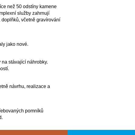
více než 50 odstíny kamene
plexní služby zahrnují
 doplňků, včetně gravírování
ly jako nové.
 na stávající náhrobky.
ostí.
tně návrhu, realizace a
řebovaných pomníků
d.