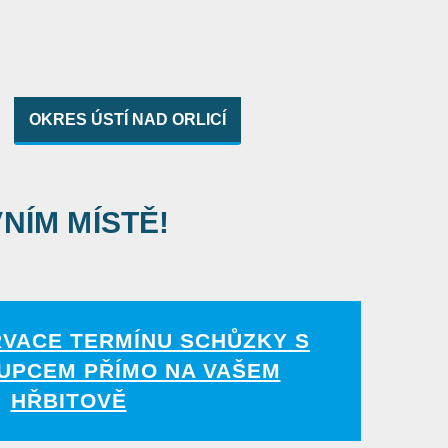
OKRES ÚSTÍ NAD ORLICÍ
VNÍM MÍSTĚ!
RVACE TERMÍNU SCHŮZKY S
UPCEM PŘÍMO NA VAŠEM
HŘBITOVĚ