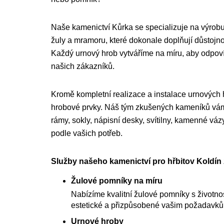
Naše kamenictví Kůrka se specializuje na výrobu
žuly a mramoru, které dokonale doplňují důstojnou
Každý urnový hrob vytváříme na míru, aby odpo
našich zákazníků.
Kromě kompletní realizace a instalace urnových
hrobové prvky. Náš tým zkušených kameníků vám 
rámy, sokly, nápisní desky, svítilny, kamenné váz
podle vašich potřeb.
Služby našeho kamenictví pro hřbitov Koldín 
Žulové pomníky na míru
Nabízíme kvalitní žulové pomníky s životnost
estetické a přizpůsobené vašim požadavk
Urnové hroby