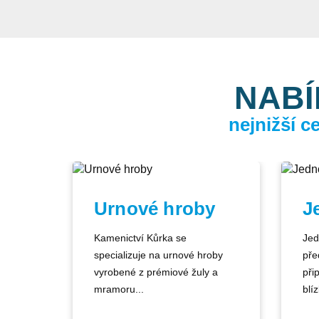
NABÍ
nejnižší 
Urnové hroby
J
Kamenictví Kůrka se
Jed
specializuje na urnové hroby
pře
vyrobené z prémiové žuly a
při
mramoru...
blíz