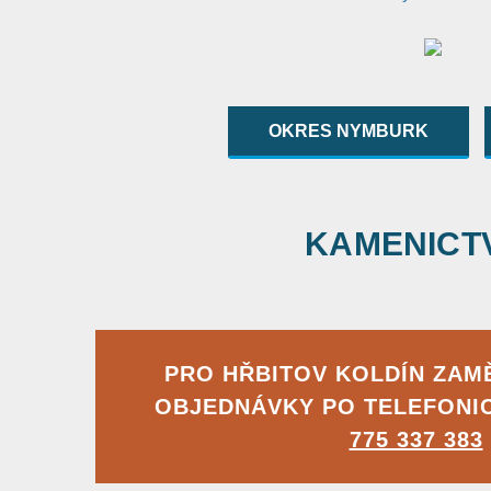
OKRES NYMBURK
KAMENICTVÍ
PRO HŘBITOV KOLDÍN ZAM
OBJEDNÁVKY PO TELEFONI
775 337 383