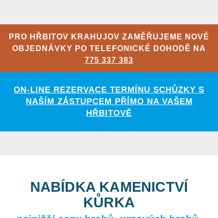
PRO HŘBITOV KRAHUJOV ZAMĚŘUJEME NOVÉ
OBJEDNÁVKY PO TELEFONICKÉ DOHODĚ NA
775 337 383
ON-LINE REZERVACE TERMÍNU SCHŮZKY S
NAŠÍM ZÁSTUPCEM PŘÍMO NA VAŠEM
HŘBITOVĚ
NABÍDKA KAMENICTVÍ
KŮRKA