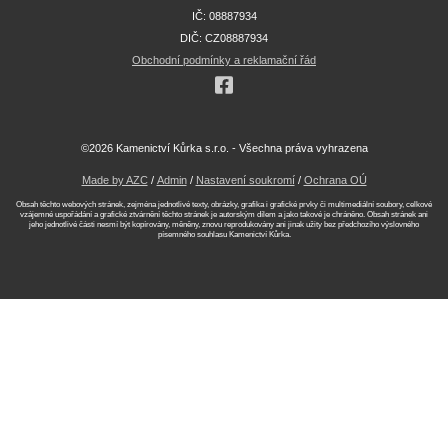
IČ: 08887934
DIČ: CZ08887934
Obchodní podmínky a reklamační řád
©2026 Kamenictví Kůrka s.r.o. - Všechna práva vyhrazena
Made by AZC
/
Admin
/
Nastavení soukromí
/
Ochrana OÚ
Obsah těchto webových stránek, zejména jednotlivé texty, obrázky, grafika i grafické prvky či multimediální soubory, celkové
vzájemné uspořádání a grafické ztvárnění těchto stránek je autorským dílem a jako takové je chráněno. Obsah stránek ani
jeho jednotlivé části nesmí být kopírovány, měněny, znovu reprodukovány ani jinak užity bez předchozího výslovného
písemného souhlasu Kamenictví Kůrka.