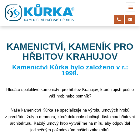
KAMENICTVÍ, KAMENÍK PRO
HŘBITOV KRAHUJOV
Kamenictví Kůrka bylo založeno v r.:
1998.
Hledáte spolehlivé kamenictví pro hřbitov Krahujov, které zajistí péči o
váš hrob nebo pomník?
Naše kamenictví Kůrka se specializuje na výrobu urnových hrobů
z prvotřídní žuly a mramoru, které dokonale doplňují důstojnou hřbitovní
architekturu. Každý urnový hrob vytváříme na míru, aby odpovídal
jedinečným požadavkům našich zákazníků.