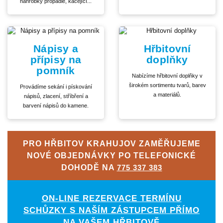
náhrobky propadlé, kácející...
Nápisy a
Hřbitovní
přípisy na
doplňky
pomník
Nabízíme hřbitovní doplňky v
širokém sortimentu tvarů, barev
Provádíme sekání i pískování
a materiálů.
nápisů, zlacení, stříbření a
barvení nápisů do kamene.
PRO HŘBITOV KRAHUJOV ZAMĚŘUJEME
NOVÉ OBJEDNÁVKY PO TELEFONICKÉ
DOHODĚ NA
775 337 383
ON-LINE REZERVACE TERMÍNU
SCHŮZKY S NAŠÍM ZÁSTUPCEM PŘÍMO
NA VAŠEM HŘBITOVĚ