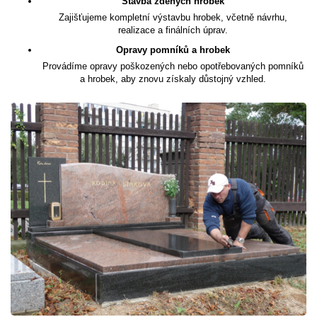
Stavba zděných hrobek
Zajišťujeme kompletní výstavbu hrobek, včetně návrhu,
realizace a finálních úprav.
Opravy pomníků a hrobek
Provádíme opravy poškozených nebo opotřebovaných pomníků
a hrobek, aby znovu získaly důstojný vzhled.