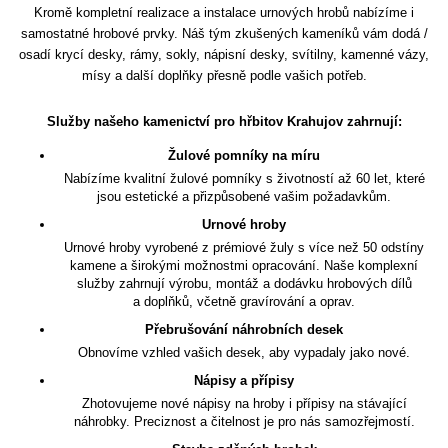
Kromě kompletní realizace a instalace urnových hrobů nabízíme i
samostatné hrobové prvky. Náš tým zkušených kameníků vám dodá /
osadí krycí desky, rámy, sokly, nápisní desky, svítilny, kamenné vázy,
mísy a další doplňky přesně podle vašich potřeb.
Služby našeho kamenictví pro hřbitov Krahujov zahrnují:
Žulové pomníky na míru
Nabízíme kvalitní žulové pomníky s životností až 60 let, které
jsou estetické a přizpůsobené vašim požadavkům.
Urnové hroby
Urnové hroby vyrobené z prémiové žuly s více než 50 odstíny
kamene a širokými možnostmi opracování. Naše komplexní
služby zahrnují výrobu, montáž a dodávku hrobových dílů
a doplňků, včetně gravírování a oprav.
Přebrušování náhrobních desek
Obnovíme vzhled vašich desek, aby vypadaly jako nové.
Nápisy a přípisy
Zhotovujeme nové nápisy na hroby i přípisy na stávající
náhrobky. Preciznost a čitelnost je pro nás samozřejmostí.