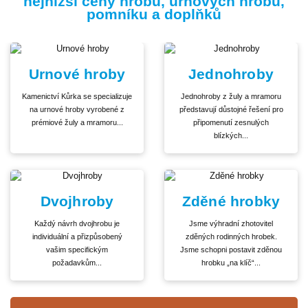
nejnižší ceny hrobů, urnových hrobů,
pomníku a doplňků
Urnové hroby
Jednohroby
Kamenictví Kůrka se specializuje
Jednohroby z žuly a mramoru
na urnové hroby vyrobené z
představují důstojné řešení pro
prémiové žuly a mramoru...
připomenutí zesnulých
blízkých...
Dvojhroby
Zděné hrobky
Každý návrh dvojhrobu je
Jsme výhradní zhotovitel
individuální a přizpůsobený
zděných rodinných hrobek.
vašim specifickým
Jsme schopni postavit zděnou
požadavkům...
hrobku „na klíč“...