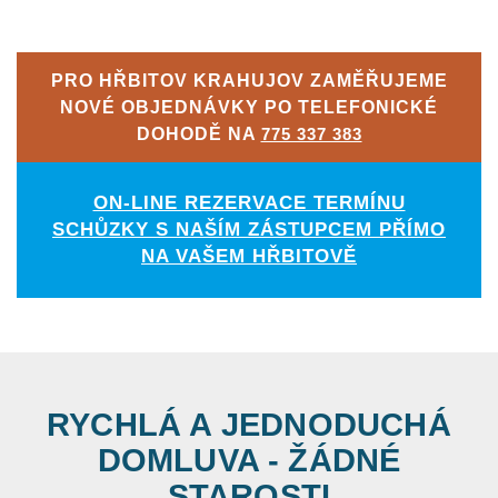
PRO HŘBITOV KRAHUJOV ZAMĚŘUJEME
NOVÉ OBJEDNÁVKY PO TELEFONICKÉ
DOHODĚ NA
775 337 383
ON-LINE REZERVACE TERMÍNU
SCHŮZKY S NAŠÍM ZÁSTUPCEM PŘÍMO
NA VAŠEM HŘBITOVĚ
RYCHLÁ A JEDNODUCHÁ
DOMLUVA - ŽÁDNÉ
STAROSTI