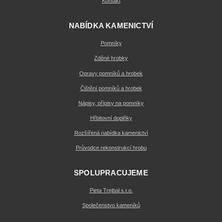
Kontakt
NABÍDKA KAMENICTVÍ
Pomníky
Zděné hrobky
Opravy pomníků a hrobek
Čištění pomníků a hrobek
Nápisy, přípisy na pomníky
Hřbitovní doplňky
Rozšířená nabídka kamenictví
Průvodce rekonstrukcí hrobu
SPOLUPRACUJEME
Pieta Trejbal s.r.o.
Společenstvo kameníků