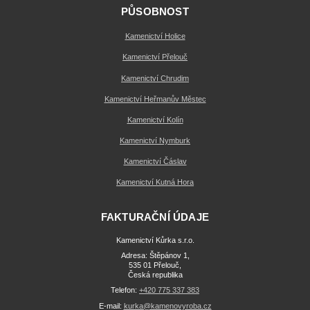
PŮSOBNOST
Kamenictví Holice
Kamenictví Přelouč
Kamenictví Chrudim
Kamenictví Heřmanův Městec
Kamenictví Kolín
Kamenictví Nymburk
Kamenictví Čáslav
Kamenictví Kutná Hora
FAKTURAČNÍ ÚDAJE
Kamenictví Kůrka s.r.o.
Adresa: Štěpánov 1,
535 01 Přelouč,
Česká republika
Telefon:
+420 775 337 383
E-mail:
kurka@kamenovyroba.cz