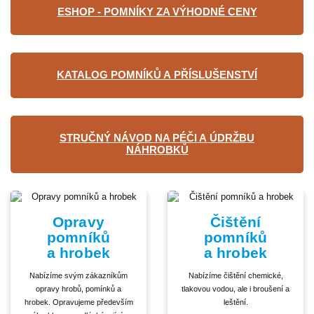
ESHOP - POMNÍKY ZA VÝHODNÉ CENY
KATALOG POMNÍKŮ A PŘÍSLUŠENSTVÍ
STRUČNÝ NÁVOD NA PÉČI A ÚDRŽBU
NÁHROBKŮ
Opravy
Čištění
pomníků
pomníků
a hrobek
a hrobek
Nabízíme svým zákazníkům
Nabízíme čištění chemické,
opravy hrobů, pomínků a
tlakovou vodou, ale i broušení a
hrobek. Opravujeme především
leštění.