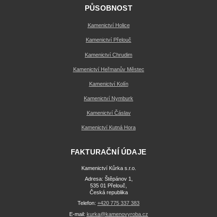
PŮSOBNOST
Kamenictví Holice
Kamenictví Přelouč
Kamenictví Chrudim
Kamenictví Heřmanův Městec
Kamenictví Kolín
Kamenictví Nymburk
Kamenictví Čáslav
Kamenictví Kutná Hora
FAKTURAČNÍ ÚDAJE
Kamenictví Kůrka s.r.o.
Adresa: Štěpánov 1,
535 01 Přelouč,
Česká republika
Telefon:
+420 775 337 383
E-mail:
kurka@kamenovyroba.cz