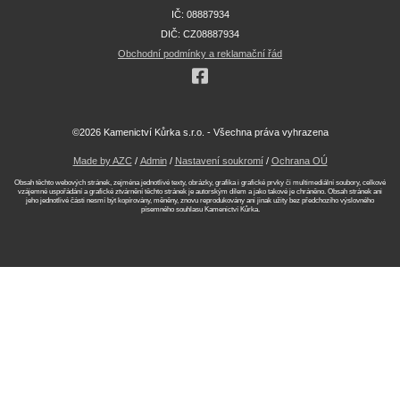
IČ: 08887934
DIČ: CZ08887934
Obchodní podmínky a reklamační řád
©2026 Kamenictví Kůrka s.r.o. - Všechna práva vyhrazena
Made by AZC
/
Admin
/
Nastavení soukromí
/
Ochrana OÚ
Obsah těchto webových stránek, zejména jednotlivé texty, obrázky, grafika i grafické prvky či multimediální soubory, celkové
vzájemné uspořádání a grafické ztvárnění těchto stránek je autorským dílem a jako takové je chráněno. Obsah stránek ani
jeho jednotlivé části nesmí být kopírovány, měněny, znovu reprodukovány ani jinak užity bez předchozího výslovného
písemného souhlasu Kamenictví Kůrka.