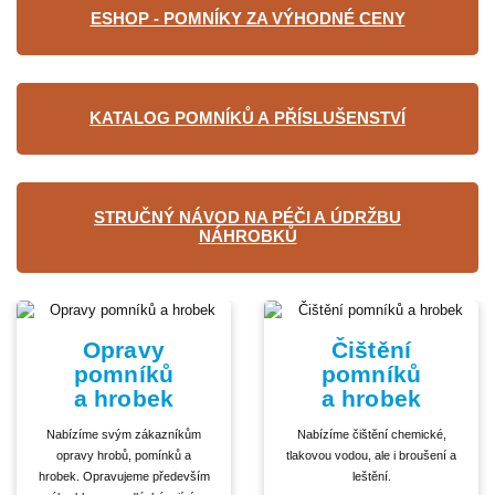
ESHOP - POMNÍKY ZA VÝHODNÉ CENY
KATALOG POMNÍKŮ A PŘÍSLUŠENSTVÍ
STRUČNÝ NÁVOD NA PÉČI A ÚDRŽBU
NÁHROBKŮ
Opravy
Čištění
pomníků
pomníků
a hrobek
a hrobek
Nabízíme svým zákazníkům
Nabízíme čištění chemické,
opravy hrobů, pomínků a
tlakovou vodou, ale i broušení a
hrobek. Opravujeme především
leštění.