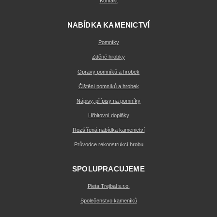
Kontakt
NABÍDKA KAMENICTVÍ
Pomníky
Zděné hrobky
Opravy pomníků a hrobek
Čištění pomníků a hrobek
Nápisy, přípisy na pomníky
Hřbitovní doplňky
Rozšířená nabídka kamenictví
Průvodce rekonstrukcí hrobu
SPOLUPRACUJEME
Pieta Trejbal s.r.o.
Společenstvo kameníků