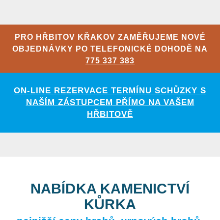
PRO HŘBITOV KŘAKOV ZAMĚŘUJEME NOVÉ
OBJEDNÁVKY PO TELEFONICKÉ DOHODĚ NA
775 337 383
ON-LINE REZERVACE TERMÍNU SCHŮZKY S
NAŠÍM ZÁSTUPCEM PŘÍMO NA VAŠEM
HŘBITOVĚ
NABÍDKA KAMENICTVÍ
KŮRKA