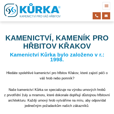
KAMENICTVÍ, KAMENÍK PRO
HŘBITOV KŘAKOV
Kamenictví Kůrka bylo založeno v r.:
1998.
Hledáte spolehlivé kamenictví pro hřbitov Křakov, které zajistí péči o
váš hrob nebo pomník?
Naše kamenictví Kůrka se specializuje na výrobu urnových hrobů
z prvotřídní žuly a mramoru, které dokonale doplňují důstojnou hřbitovní
architekturu. Každý urnový hrob vytváříme na míru, aby odpovídal
jedinečným požadavkům našich zákazníků.