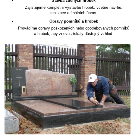
Stavba zděných hrobek
Zajišťujeme kompletní výstavbu hrobek, včetně návrhu,
realizace a finálních úprav.
Opravy pomníků a hrobek
Provádíme opravy poškozených nebo opotřebovaných pomníků
a hrobek, aby znovu získaly důstojný vzhled.