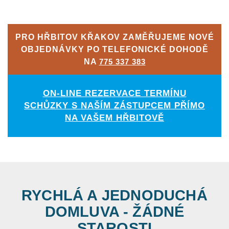
PRO HŘBITOV KŘAKOV ZAMĚŘUJEME NOVÉ
OBJEDNÁVKY PO TELEFONICKÉ DOHODĚ
NA
775 337 383
ON-LINE REZERVACE TERMÍNU
SCHŮZKY S NAŠÍM ZÁSTUPCEM PŘÍMO
NA VAŠEM HŘBITOVĚ
RYCHLÁ A JEDNODUCHÁ
DOMLUVA - ŽÁDNÉ
STAROSTI