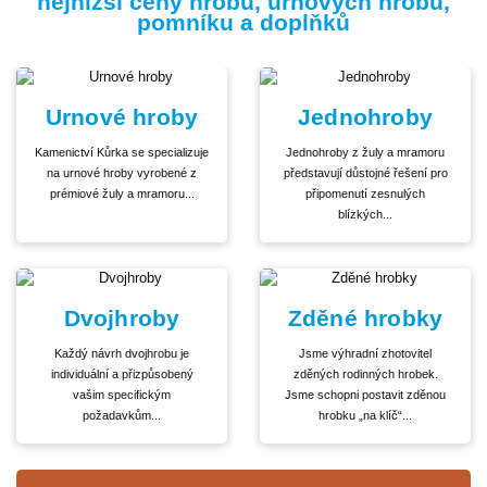
nejnižší ceny hrobů, urnových hrobů,
pomníku a doplňků
Urnové hroby
Jednohroby
Kamenictví Kůrka se specializuje
Jednohroby z žuly a mramoru
na urnové hroby vyrobené z
představují důstojné řešení pro
prémiové žuly a mramoru...
připomenutí zesnulých
blízkých...
Dvojhroby
Zděné hrobky
Každý návrh dvojhrobu je
Jsme výhradní zhotovitel
individuální a přizpůsobený
zděných rodinných hrobek.
vašim specifickým
Jsme schopni postavit zděnou
požadavkům...
hrobku „na klíč“...