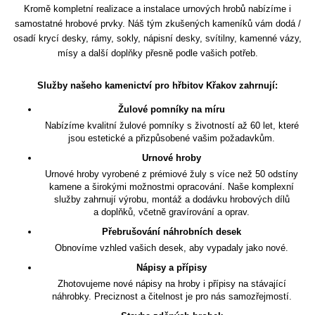
Kromě kompletní realizace a instalace urnových hrobů nabízíme i
samostatné hrobové prvky. Náš tým zkušených kameníků vám dodá /
osadí krycí desky, rámy, sokly, nápisní desky, svítilny, kamenné vázy,
mísy a další doplňky přesně podle vašich potřeb.
Služby našeho kamenictví pro hřbitov Křakov zahrnují:
Žulové pomníky na míru
Nabízíme kvalitní žulové pomníky s životností až 60 let, které
jsou estetické a přizpůsobené vašim požadavkům.
Urnové hroby
Urnové hroby vyrobené z prémiové žuly s více než 50 odstíny
kamene a širokými možnostmi opracování. Naše komplexní
služby zahrnují výrobu, montáž a dodávku hrobových dílů
a doplňků, včetně gravírování a oprav.
Přebrušování náhrobních desek
Obnovíme vzhled vašich desek, aby vypadaly jako nové.
Nápisy a přípisy
Zhotovujeme nové nápisy na hroby i přípisy na stávající
náhrobky. Preciznost a čitelnost je pro nás samozřejmostí.