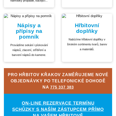
náhrobky propadlé, kácející...
Nápisy a
Hřbitovní
přípisy na
doplňky
pomník
Nabízíme hřbitovní doplňky v
širokém sortimentu tvarů, barev
Provádíme sekání i pískování
a materiálů.
nápisů, zlacení, stříbření a
barvení nápisů do kamene.
PRO HŘBITOV KŘAKOV ZAMĚŘUJEME NOVÉ
OBJEDNÁVKY PO TELEFONICKÉ DOHODĚ
NA
775 337 383
ON-LINE REZERVACE TERMÍNU
SCHŮZKY S NAŠÍM ZÁSTUPCEM PŘÍMO
NA VAŠEM HŘBITOVĚ