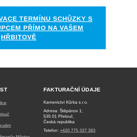
VACE TERMÍNU SCHŮZKY S
UPCEM PŘÍMO NA VAŠEM
HŘBITOVĚ
ST
FAKTURAČNÍ ÚDAJE
Kamenictví Kůrka s.r.o.
lice
Adresa: Štěpánov 1,
elouč
535 01 Přelouč,
Česká republika
hrudim
Telefon:
+420 775 337 383
eřmanův Městec