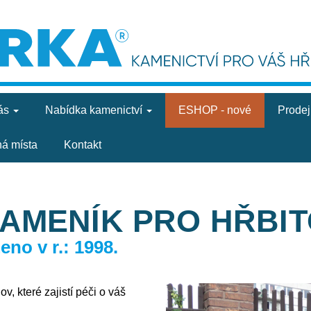
ás
Nabídka
kamenictví
ESHOP - nové
Prode
ná místa
Kontakt
KAMENÍK PRO HŘBI
no v r.: 1998.
v, které zajistí péči o váš