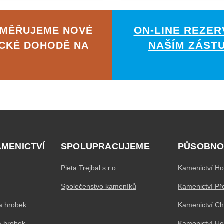
ON-LINE REZER
AMĚŘUJEME NOVÉ
NAŠÍM ZÁST
ICKÉ DOHODĚ NA
AMENICTVÍ
SPOLUPRACUJEME
PŮSOBNO
Pieta Trejbal s.r.o.
Kamenictví Ho
Společenstvo kameníků
Kamenictví Př
a hrobek
Kamenictví C
a hrobek
Kamenictví H