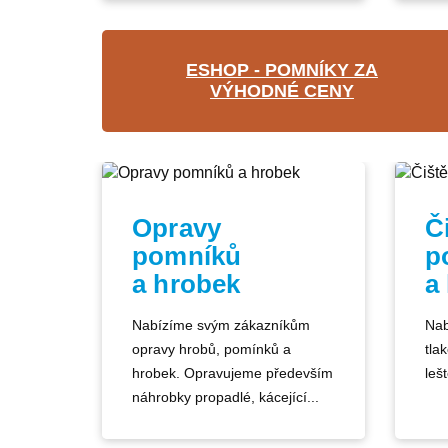
ESHOP - POMNÍKY ZA
VÝHODNÉ CENY
Opravy
Č
pomníků
p
a hrobek
a
Nabízíme svým zákazníkům
Nab
opravy hrobů, pomínků a
tla
hrobek. Opravujeme především
lešt
náhrobky propadlé, kácející...