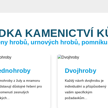
DKA KAMENICTVÍ 
ceny hrobů, urnových hrobů, pomníku
ednohroby
Dvojhroby
nohroby z žuly a mramoru
Každý návrh dvojhrobu je
dstavují důstojné řešení pro
individuální a přizpůsobený
pomenutí zesnulých
vašim specifickým
kých...
požadavkům...