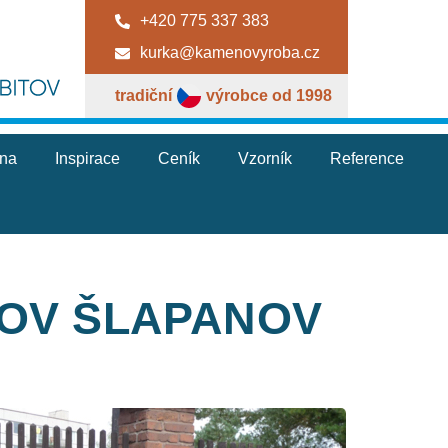
+420 775 337 383
kurka@kamenovyroba.cz
tradiční
výrobce od 1998
jna
Inspirace
Ceník
Vzorník
Reference
TOV ŠLAPANOV