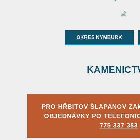
OKRES NYMBURK
KAMENICTVÍ
PRO HŘBITOV ŠLAPANOV Z
OBJEDNÁVKY PO TELEFONI
775 337 383