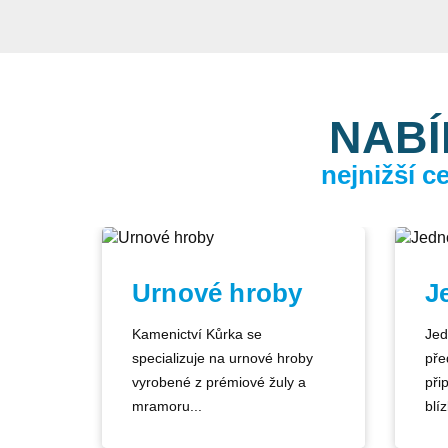
NABÍ
nejnižší 
Urnové hroby
J
Kamenictví Kůrka se
Jed
specializuje na urnové hroby
pře
vyrobené z prémiové žuly a
při
mramoru...
blíz