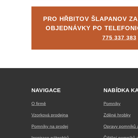
PRO HŘBITOV ŠLAPANOV Z
OBJEDNÁVKY PO TELEFON
775 337 383
NAVIGACE
NABÍDKA K
O firmě
Pomníky
Vzorková prodejna
Zděné hrobky
Pomníky na prodej
Opravy pomníků 
Inspirace náhrobků
Čištění pomníků 