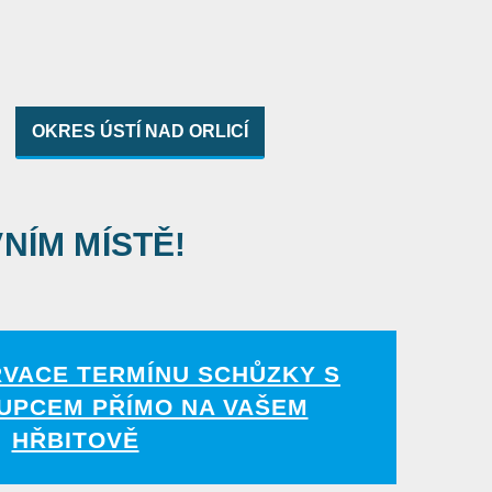
OKRES ÚSTÍ NAD ORLICÍ
VNÍM MÍSTĚ!
RVACE TERMÍNU SCHŮZKY S
UPCEM PŘÍMO NA VAŠEM
HŘBITOVĚ