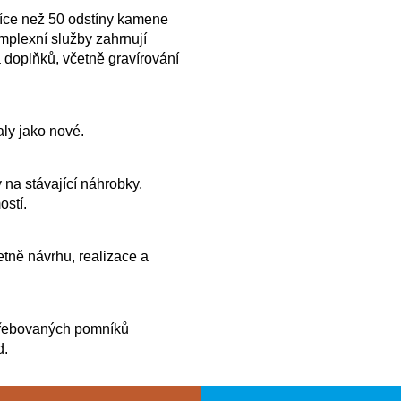
více než 50 odstíny kamene
plexní služby zahrnují
 doplňků, včetně gravírování
ly jako nové.
 na stávající náhrobky.
ostí.
tně návrhu, realizace a
řebovaných pomníků
d.