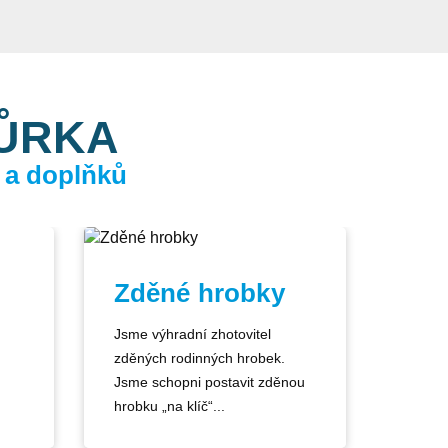
KŮRKA
 a doplňků
Zděné hrobky
Jsme výhradní zhotovitel
zděných rodinných hrobek.
Jsme schopni postavit zděnou
hrobku „na klíč“...