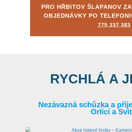
PRO HŘBITOV ŠLAPANOV Z
OBJEDNÁVKY PO TELEFON
775 337 383
RYCHLÁ A 
Nezávazná schůzka a příj
Orlicí a Sv