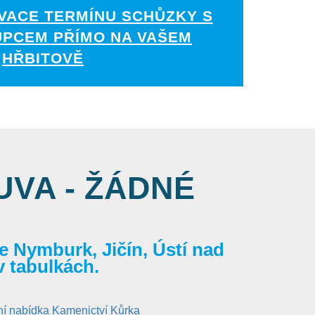
VACE TERMÍNU SCHŮZKY S
UPCEM PŘÍMO NA VAŠEM
HŘBITOVĚ
VA - ŽÁDNÉ
 Nymburk, Jičín, Ústí nad
v tabulkách.