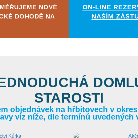
ON-LINE REZER
AMĚŘUJEME NOVÉ
NAŠÍM ZÁST
ICKÉ DOHODĚ NA
JEDNODUCHÁ DOMLU
STAROSTI
em objednávek na hřbitovech v okrese
itavy viz níže, dle termínů uvedených 