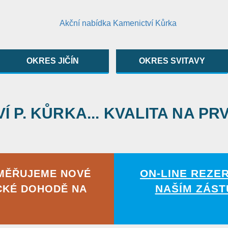
OKRES JIČÍN
OKRES SVITAVY
 P. KŮRKA... KVALITA NA PR
ON-LINE REZE
AMĚŘUJEME NOVÉ
NAŠÍM ZÁST
CKÉ DOHODĚ NA