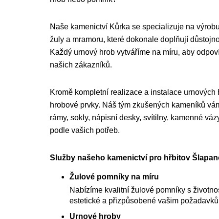
Naše kamenictví Kůrka se specializuje na výrobu
žuly a mramoru, které dokonale doplňují důstojnou
Každý urnový hrob vytváříme na míru, aby odpo
našich zákazníků.
Kromě kompletní realizace a instalace urnových
hrobové prvky. Náš tým zkušených kameníků vám 
rámy, sokly, nápisní desky, svítilny, kamenné váz
podle vašich potřeb.
Služby našeho kamenictví pro hřbitov Šlapan
Žulové pomníky na míru
Nabízíme kvalitní žulové pomníky s životnost
estetické a přizpůsobené vašim požadavk
Urnové hroby