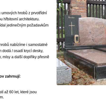
 urnových hrobů z prvotřídní
 hřbitovní architekturu.
vídal jedinečným požadavkům
 hrobů nabízíme i samostatné
dodá / osadí krycí desky,
y, mísy a další doplňky přesně
ov zahrnují:
í až 60 let, které jsou
ům.