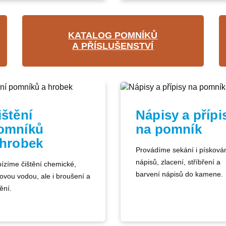
KATALOG POMNÍKŮ
A PŘÍSLUŠENSTVÍ
ištění
Nápisy a přípi
omníků
na pomník
 hrobek
Provádíme sekání i písková
nápisů, zlacení, stříbření a
ízíme čištění chemické,
barvení nápisů do kamene.
kovou vodou, ale i broušení a
ění.