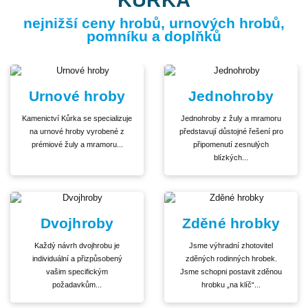
nejnižší ceny hrobů, urnových hrobů,
pomníku a doplňků
Urnové hroby
Jednohroby
Kamenictví Kůrka se specializuje
Jednohroby z žuly a mramoru
na urnové hroby vyrobené z
představují důstojné řešení pro
prémiové žuly a mramoru...
připomenutí zesnulých
blízkých...
Dvojhroby
Zděné hrobky
Každý návrh dvojhrobu je
Jsme výhradní zhotovitel
individuální a přizpůsobený
zděných rodinných hrobek.
vašim specifickým
Jsme schopni postavit zděnou
požadavkům...
hrobku „na klíč“...