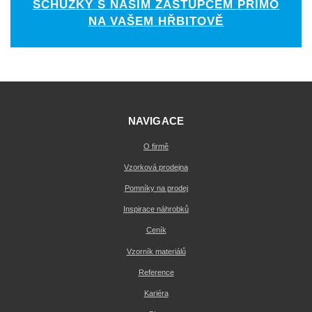
SCHŮZKY S NAŠÍM ZÁSTUPCEM PŘÍMO
NA VAŠEM HŘBITOVĚ
NAVIGACE
O firmě
Vzorková prodejna
Pomníky na prodej
Inspirace náhrobků
Ceník
Vzorník materiálů
Reference
Kariéra