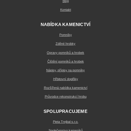
Blog
Kontakt
NABÍDKA KAMENICTVÍ
Pomníky
Zděné hrobky
Opravy pomníků a hrobek
Čištění pomníků a hrobek
Nápisy, přípisy na pomníky
Hřbitovní doplňky
Rozšířená nabídka kamenictví
Průvodce rekonstrukcí hrobu
SPOLUPRACUJEME
Pieta Trejbal s.r.o.
Společenstvo kameníků