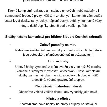
Kromě kompletní realizace a instalace urnových hrobů nabízíme i
samostatné hrobové prvky. Náš tým zkušených kameníků vám dodá /
osadí krycí desky, rámy, sokly, nápisní desky, svítilny, kamenné vázy,
mísy a další doplňky přesně podle vašich potřeb.
Služby našeho kamenictví pro hřbitov Sloup v Čechách zahrnují:
Žulové pomníky na míru
Nabízíme kvalitní žulové pomníky s životností až 60 let, které
jsou estetické a přizpůsobené vašim požadavkům.
Urnové hroby
Urnové hroby vyrobené z prémiové žuly s více než 50 odstíny
kamene a širokými možnostmi opracování. Naše komplexní
služby zahrnují výrobu, montáž a dodávku hrobových dílů
a doplňků, včetně gravírování a oprav.
Přebrušování náhrobních desek
Obnovíme vzhled vašich desek, aby vypadaly jako nové.
Nápisy a přípisy
Zhotovujeme nové nápisy na hroby i přípisy na stávající