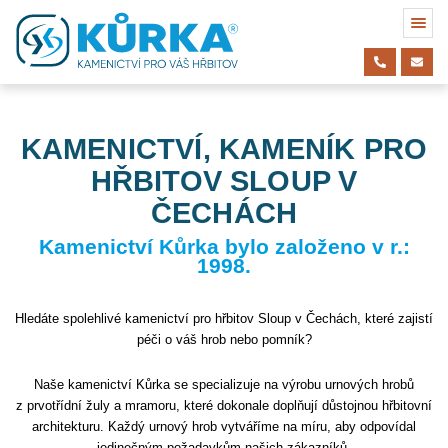
KAMENICTVÍ, KAMENÍK PRO
HŘBITOV SLOUP V
ČECHÁCH
Kamenictví Kůrka bylo založeno v r.:
1998.
Hledáte spolehlivé kamenictví pro hřbitov Sloup v Čechách, které zajistí
péči o váš hrob nebo pomník?
Naše kamenictví Kůrka se specializuje na výrobu urnových hrobů
z prvotřídní žuly a mramoru, které dokonale doplňují důstojnou hřbitovní
architekturu. Každý urnový hrob vytváříme na míru, aby odpovídal
jedinečným požadavkům našich zákazníků.