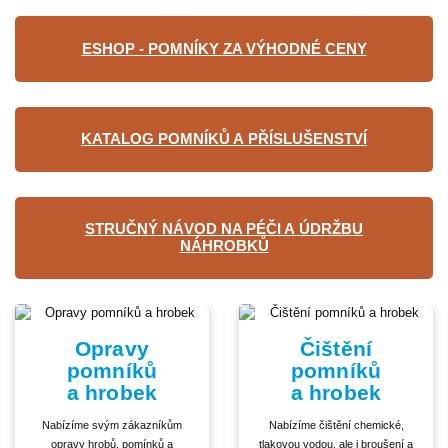
ESHOP - POMNÍKY ZA VÝHODNÉ CENY
KATALOG POMNÍKŮ A PŘÍSLUŠENSTVÍ
STRUČNÝ NÁVOD NA PÉČI A ÚDRŽBU
NÁHROBKŮ
Opravy
Čištění
pomníků
pomníků
a hrobek
a hrobek
Nabízíme svým zákazníkům
Nabízíme čištění chemické,
opravy hrobů, pomínků a
tlakovou vodou, ale i broušení a