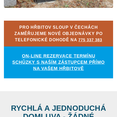
PRO HŘBITOV SLOUP V ČECHÁCH
ZAMĚŘUJEME NOVÉ OBJEDNÁVKY PO
TELEFONICKÉ DOHODĚ NA
775 337 383
ON-LINE REZERVACE TERMÍNU
SCHŮZKY S NAŠÍM ZÁSTUPCEM PŘÍMO
NA VAŠEM HŘBITOVĚ
RYCHLÁ A JEDNODUCHÁ
DOMLUVA - ŽÁDNÉ