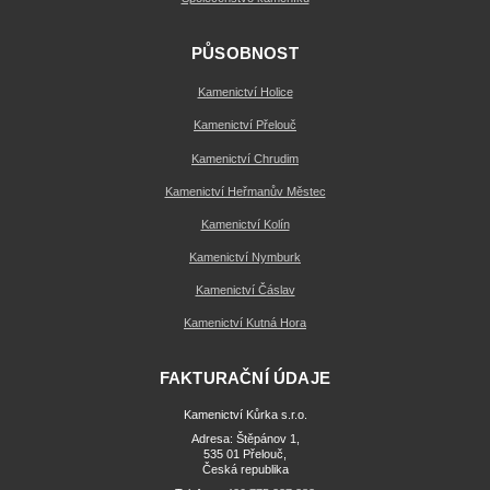
PŮSOBNOST
Kamenictví Holice
Kamenictví Přelouč
Kamenictví Chrudim
Kamenictví Heřmanův Městec
Kamenictví Kolín
Kamenictví Nymburk
Kamenictví Čáslav
Kamenictví Kutná Hora
FAKTURAČNÍ ÚDAJE
Kamenictví Kůrka s.r.o.
Adresa: Štěpánov 1,
535 01 Přelouč,
Česká republika