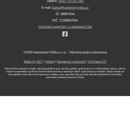
Telefon:
+420 775 337 383
E-mail:
kurka@kamenovyroba.cz
IČ: 08887934
DIČ: CZ08887934
Obchodní podmínky a reklamační řád
©2026 Kamenictví Kůrka s.r.o. - Všechna práva vyhrazena
Made by AZC
/
Admin
/
Nastavení soukromí
/
Ochrana OÚ
Obsah těchto webových stránek, zejména jednotlivé texty, obrázky, grafika i grafické prvky či multimediální soubory, celkové
vzájemné uspořádání a grafické ztvárnění těchto stránek je autorským dílem a jako takové je chráněno. Obsah stránek ani
jeho jednotlivé části nesmí být kopírovány, měněny, znovu reprodukovány ani jinak užity bez předchozího výslovného
písemného souhlasu Kamenictví Kůrka.