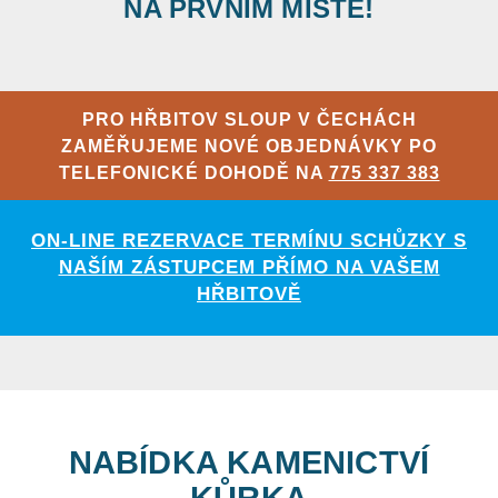
NA PRVNÍM MÍSTĚ!
PRO HŘBITOV SLOUP V ČECHÁCH
ZAMĚŘUJEME NOVÉ OBJEDNÁVKY PO
TELEFONICKÉ DOHODĚ NA
775 337 383
ON-LINE REZERVACE TERMÍNU SCHŮZKY S
NAŠÍM ZÁSTUPCEM PŘÍMO NA VAŠEM
HŘBITOVĚ
NABÍDKA KAMENICTVÍ
KŮRKA