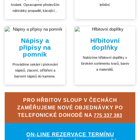
hrobek. Opravujeme především
leštění.
náhrobky propadlé, kácející...
Nápisy a
Hřbitovní
přípisy na
doplňky
pomník
Nabízíme hřbitovní doplňky v
širokém sortimentu tvarů, barev
Provádíme sekání i pískování
a materiálů.
nápisů, zlacení, stříbření a
barvení nápisů do kamene.
PRO HŘBITOV SLOUP V ČECHÁCH
ZAMĚŘUJEME NOVÉ OBJEDNÁVKY PO
TELEFONICKÉ DOHODĚ NA
775 337 383
ON-LINE REZERVACE TERMÍNU