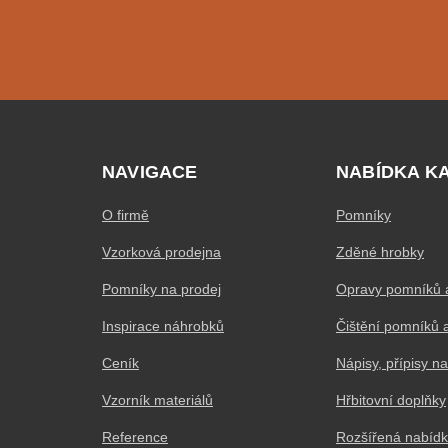
NAVIGACE
NABÍDKA K
O firmě
Pomníky
Vzorková prodejna
Zděné hrobky
Pomníky na prodej
Opravy pomníků 
Inspirace náhrobků
Čištění pomníků 
Ceník
Nápisy, přípisy n
Vzorník materiálů
Hřbitovní doplňky
Reference
Rozšířená nabídk