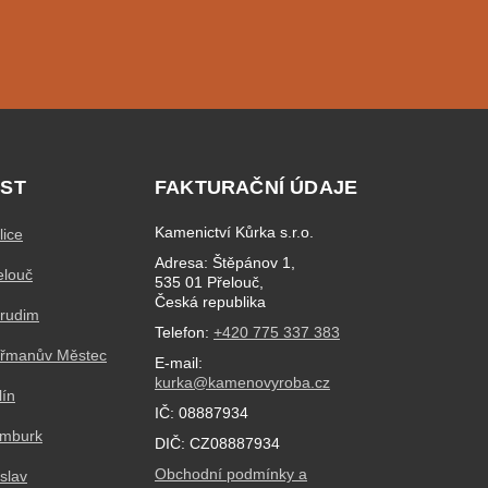
ST
FAKTURAČNÍ ÚDAJE
Kamenictví Kůrka s.r.o.
lice
Adresa: Štěpánov 1,
elouč
535 01 Přelouč,
Česká republika
hrudim
Telefon:
+420 775 337 383
eřmanův Městec
E-mail:
kurka@kamenovyroba.cz
lín
IČ: 08887934
ymburk
DIČ: CZ08887934
Obchodní podmínky a
slav