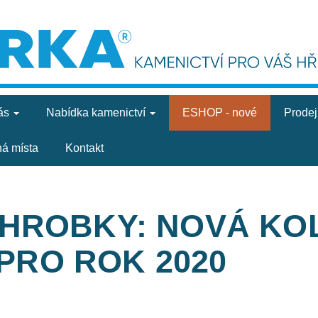
ás
Nabídka
kamenictví
ESHOP - nové
Prode
ná místa
Kontakt
ÁHROBKY: NOVÁ KO
PRO ROK 2020