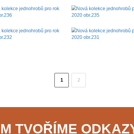
1
2
(aktuální)
KEM TVOŘÍME ODKAZY