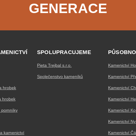
GENERACE
AMENICTVÍ
SPOLUPRACUJEME
PŮSOBNO
Pieta Trejbal s.r.o.
Kamenictví Ho
Společenstvo kameníků
Kamenictví Př
a hrobek
Kamenictví C
a hrobek
Kamenictví H
a pomníky
Kamenictví Ko
Kamenictví N
a kamenictví
Kamenictví Čá