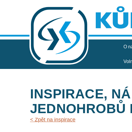
O n
Vol
INSPIRACE, N
JEDNOHROBŮ 
< Zpět na inspirace