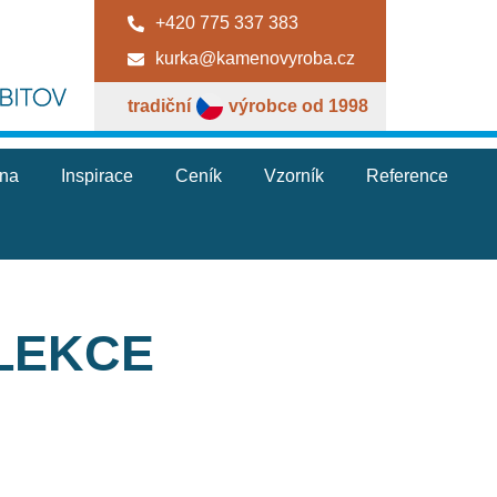
+420 775 337 383
kurka@kamenovyroba.cz
tradiční
výrobce od 1998
jna
Inspirace
Ceník
Vzorník
Reference
LEKCE