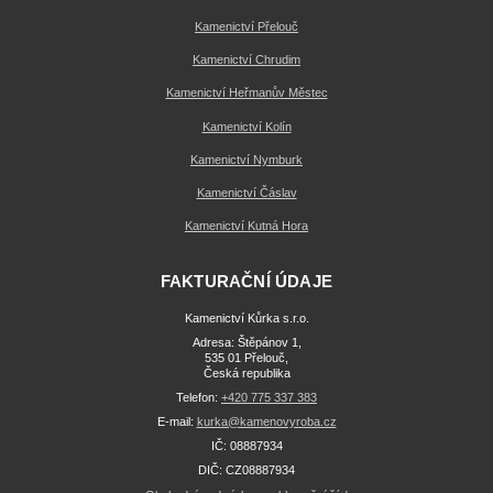
Kamenictví Přelouč
Kamenictví Chrudim
Kamenictví Heřmanův Městec
Kamenictví Kolín
Kamenictví Nymburk
Kamenictví Čáslav
Kamenictví Kutná Hora
FAKTURAČNÍ ÚDAJE
Kamenictví Kůrka s.r.o.
Adresa: Štěpánov 1,
535 01 Přelouč,
Česká republika
Telefon:
+420 775 337 383
E-mail:
kurka@kamenovyroba.cz
IČ: 08887934
DIČ: CZ08887934