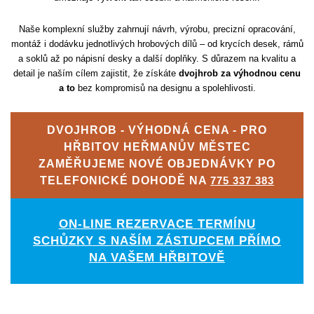
Naše komplexní služby zahrnují návrh, výrobu, precizní opracování,
montáž i dodávku jednotlivých hrobových dílů – od krycích desek, rámů
a soklů až po nápisní desky a další doplňky. S důrazem na kvalitu a
detail je naším cílem zajistit, že získáte
dvojhrob za výhodnou cenu
a to
bez kompromisů na designu a spolehlivosti.
DVOJHROB - VÝHODNÁ CENA - PRO
HŘBITOV HEŘMANŮV MĚSTEC
ZAMĚŘUJEME NOVÉ OBJEDNÁVKY PO
TELEFONICKÉ DOHODĚ NA
775 337 383
ON-LINE REZERVACE TERMÍNU
SCHŮZKY S NAŠÍM ZÁSTUPCEM PŘÍMO
NA VAŠEM HŘBITOVĚ