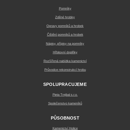
Pomníky
Zděné hrobky
Opravy pomníků a hrobek
Čištění pomníků a hrobek
Nápisy, přípisy na pomníky
Hřbitovní doplňky
Rozšířená nabídka kamenictví
Průvodce rekonstrukcí hrobu
SPOLUPRACUJEME
Pieta Trejbal s.r.o.
Společenstvo kameníků
PŮSOBNOST
Kamenictví Holice