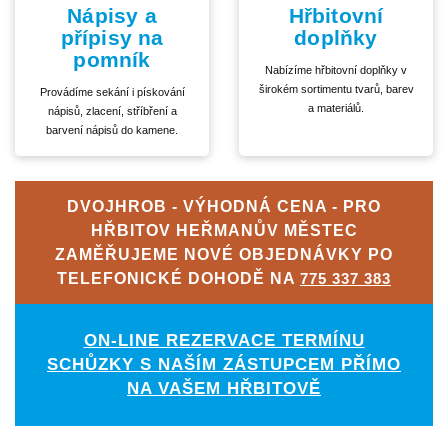
Nápisy a
Hřbitovní
přípisy na
doplňky
pomník
Nabízíme hřbitovní doplňky v
širokém sortimentu tvarů, barev
Provádíme sekání i pískování
a materiálů.
nápisů, zlacení, stříbření a
barvení nápisů do kamene.
DVOJHROB - VÝHODNÁ CENA - PRO
HŘBITOV HEŘMANŮV MĚSTEC
ZAMĚŘUJEME NOVÉ OBJEDNÁVKY PO
TELEFONICKÉ DOHODĚ NA
775 337 383
ON-LINE REZERVACE TERMÍNU
SCHŮZKY S NAŠÍM ZÁSTUPCEM PŘÍMO
NA VAŠEM HŘBITOVĚ