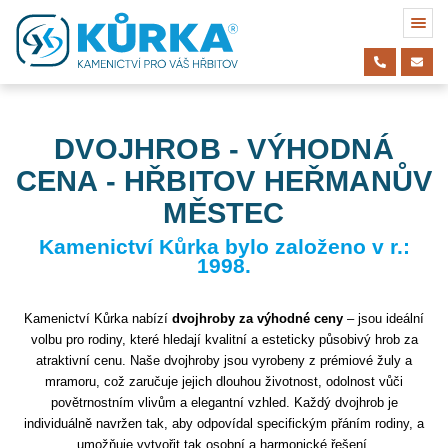
DVOJHROB - VÝHODNÁ
CENA - HŘBITOV HEŘMANŮV
MĚSTEC
Kamenictví Kůrka bylo založeno v r.:
1998.
Kamenictví Kůrka nabízí
dvojhroby za výhodné ceny
– jsou ideální
volbu pro rodiny, které hledají kvalitní a esteticky působivý hrob za
atraktivní cenu. Naše dvojhroby jsou vyrobeny z prémiové žuly a
mramoru, což zaručuje jejich dlouhou životnost, odolnost vůči
povětrnostním vlivům a elegantní vzhled. Každý dvojhrob je
individuálně navržen tak, aby odpovídal specifickým přáním rodiny, a
umožňuje vytvořit tak osobní a harmonické řešení.