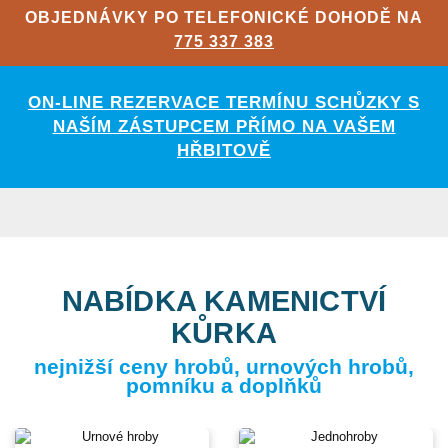
OBJEDNÁVKY PO TELEFONICKÉ DOHODĚ NA
775 337 383
ON-LINE REZERVACE TERMÍNU SCHŮZKY S
NAŠÍM ZÁSTUPCEM PŘÍMO NA VAŠEM
HŘBITOVĚ
NABÍDKA KAMENICTVÍ
KŮRKA
nejnižší ceny hrobů, urnových hrobů,
pomníku a doplňků