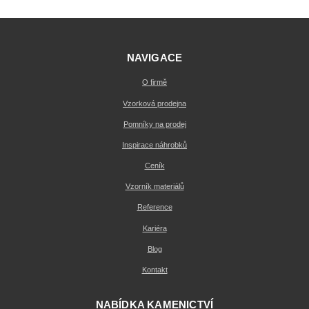
NAVIGACE
O firmě
Vzorková prodejna
Pomníky na prodej
Inspirace náhrobků
Ceník
Vzorník materiálů
Reference
Kariéra
Blog
Kontakt
NABÍDKA KAMENICTVÍ