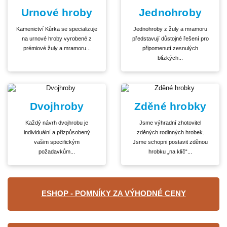
Urnové hroby
Jednohroby
Kamenictví Kůrka se specializuje
Jednohroby z žuly a mramoru
na urnové hroby vyrobené z
představují důstojné řešení pro
prémiové žuly a mramoru...
připomenutí zesnulých
blízkých...
Dvojhroby
Zděné hrobky
Každý návrh dvojhrobu je
Jsme výhradní zhotovitel
individuální a přizpůsobený
zděných rodinných hrobek.
vašim specifickým
Jsme schopni postavit zděnou
požadavkům...
hrobku „na klíč“...
ESHOP - POMNÍKY ZA VÝHODNÉ CENY