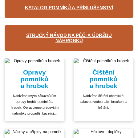
KATALOG POMNÍKŮ A PŘÍSLUŠENSTVÍ
STRUČNÝ NÁVOD NA PÉČI A ÚDRŽBU
NÁHROBKŮ
Opravy
Čištění
pomníků
pomníků
a hrobek
a hrobek
Nabízíme svým zákazníkům
Nabízíme čištění chemické,
opravy hrobů, pomínků a
tlakovou vodou, ale i broušení a
hrobek. Opravujeme především
leštění.
náhrobky propadlé, kácející...