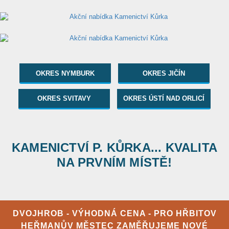
OKRES NYMBURK
OKRES JIČÍN
OKRES SVITAVY
OKRES ÚSTÍ NAD ORLICÍ
KAMENICTVÍ P. KŮRKA... KVALITA
NA PRVNÍM MÍSTĚ!
DVOJHROB - VÝHODNÁ CENA - PRO HŘBITOV
HEŘMANŮV MĚSTEC ZAMĚŘUJEME NOVÉ