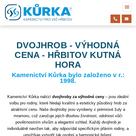
DVOJHROB - VÝHODNÁ
CENA - HŘBITOV KUTNÁ
HORA
Kamenictví Kůrka bylo založeno v r.:
1998.
Kamenictví Kůrka nabízí
dvojhroby za výhodné ceny
– jsou ideální
volbu pro rodiny, které hledají kvalitní a esteticky působivý hrob za
atraktivní cenu. Naše dvojhroby jsou vyrobeny z prémiové žuly a
mramoru, což zaručuje jejich dlouhou životnost, odolnost vůči
povětrnostním vlivům a elegantní vzhled. Každý dvojhrob je
individuálně navržen tak, aby odpovídal specifickým přáním rodiny, a
umožňuje vytvořit tak osobní a harmonické řešení.