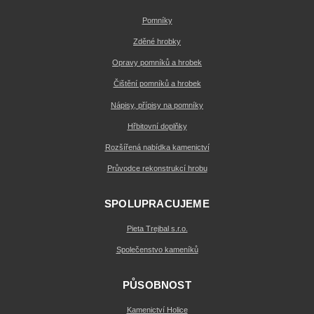
Pomníky
Zděné hrobky
Opravy pomníků a hrobek
Čištění pomníků a hrobek
Nápisy, přípisy na pomníky
Hřbitovní doplňky
Rozšířená nabídka kamenictví
Průvodce rekonstrukcí hrobu
SPOLUPRACUJEME
Pieta Trejbal s.r.o.
Společenstvo kameníků
PŮSOBNOST
Kamenictví Holice