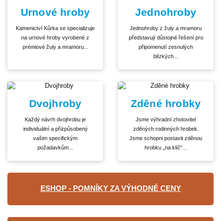
Urnové hroby
Jednohroby
Kamenictví Kůrka se specializuje
Jednohroby z žuly a mramoru
na urnové hroby vyrobené z
představují důstojné řešení pro
prémiové žuly a mramoru...
připomenutí zesnulých
blízkých...
Dvojhroby
Zděné hrobky
Každý návrh dvojhrobu je
Jsme výhradní zhotovitel
individuální a přizpůsobený
zděných rodinných hrobek.
vašim specifickým
Jsme schopni postavit zděnou
požadavkům...
hrobku „na klíč“...
ESHOP - POMNÍKY ZA VÝHODNÉ CENY