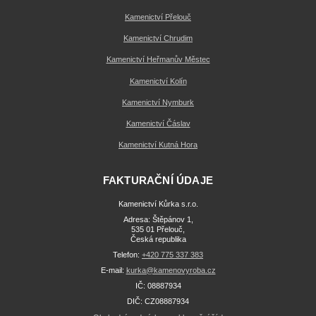
Kamenictví Přelouč
Kamenictví Chrudim
Kamenictví Heřmanův Městec
Kamenictví Kolín
Kamenictví Nymburk
Kamenictví Čáslav
Kamenictví Kutná Hora
FAKTURAČNÍ ÚDAJE
Kamenictví Kůrka s.r.o.
Adresa: Štěpánov 1,
535 01 Přelouč,
Česká republika
Telefon:
+420 775 337 383
E-mail:
kurka@kamenovyroba.cz
IČ: 08887934
DIČ: CZ08887934