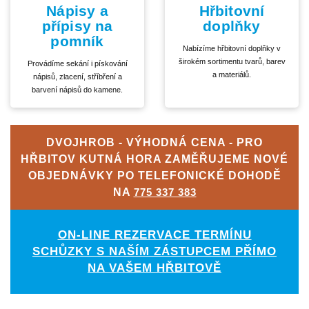
Nápisy a
Hřbitovní
přípisy na
doplňky
pomník
Nabízíme hřbitovní doplňky v
širokém sortimentu tvarů, barev
Provádíme sekání i pískování
a materiálů.
nápisů, zlacení, stříbření a
barvení nápisů do kamene.
DVOJHROB - VÝHODNÁ CENA - PRO
HŘBITOV KUTNÁ HORA ZAMĚŘUJEME NOVÉ
OBJEDNÁVKY PO TELEFONICKÉ DOHODĚ
NA
775 337 383
ON-LINE REZERVACE TERMÍNU
SCHŮZKY S NAŠÍM ZÁSTUPCEM PŘÍMO
NA VAŠEM HŘBITOVĚ