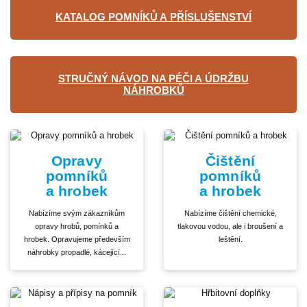
KATALOG POMNÍKŮ A PŘÍSLUŠENSTVÍ
STRUČNÝ NÁVOD NA PÉČI A ÚDRŽBU
NÁHROBKŮ
Opravy
Čištění
pomníků
pomníků
a hrobek
a hrobek
Nabízíme svým zákazníkům
Nabízíme čištění chemické,
opravy hrobů, pomínků a
tlakovou vodou, ale i broušení a
hrobek. Opravujeme především
leštění.
náhrobky propadlé, kácející...