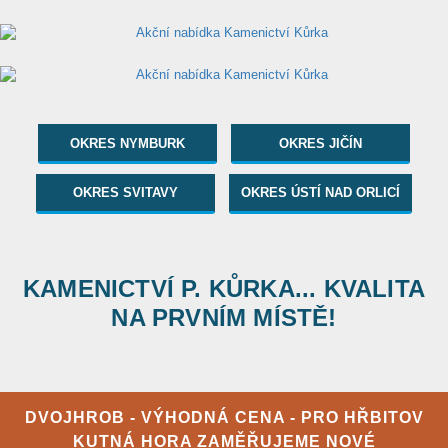
OKRES NYMBURK
OKRES JIČÍN
OKRES SVITAVY
OKRES ÚSTÍ NAD ORLICÍ
KAMENICTVÍ P. KŮRKA... KVALITA
NA PRVNÍM MÍSTĚ!
DVOJHROB - VÝHODNÁ CENA - PRO HŘBITOV
KUTNÁ HORA ZAMĚŘUJEME NOVÉ