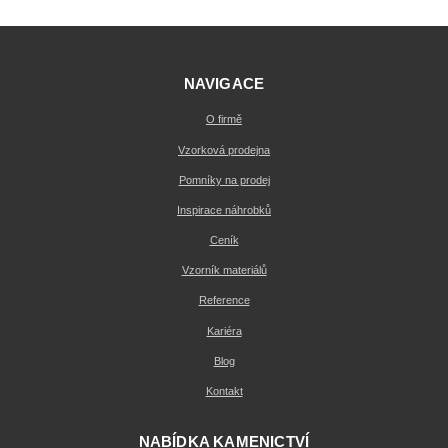
NAVIGACE
O firmě
Vzorková prodejna
Pomníky na prodej
Inspirace náhrobků
Ceník
Vzorník materiálů
Reference
Kariéra
Blog
Kontakt
NABÍDKA KAMENICTVÍ