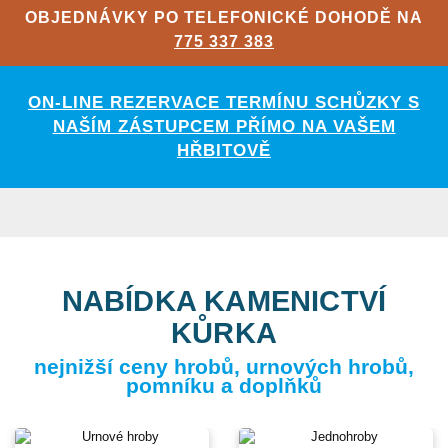
OBJEDNÁVKY PO TELEFONICKÉ DOHODĚ NA
775 337 383
ON-LINE REZERVACE TERMÍNU SCHŮZKY S
NAŠÍM ZÁSTUPCEM PŘÍMO NA VAŠEM
HŘBITOVĚ
NABÍDKA KAMENICTVÍ
KŮRKA
nejnižší ceny hrobů, urnových hrobů,
pomníku a doplňků