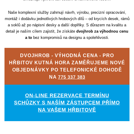
Naše komplexní služby zahrnují návrh, výrobu, precizní opracování,
montáž i dodávku jednotlivých hrobových dílů – od krycích desek, rámů
a soklů až po nápisní desky a další doplňky. S důrazem na kvalitu a
detail je naším cílem zajistit, že získáte
dvojhrob za výhodnou cenu
a to
bez kompromisů na designu a spolehlivosti.
DVOJHROB - VÝHODNÁ CENA - PRO
HŘBITOV KUTNÁ HORA ZAMĚŘUJEME NOVÉ
OBJEDNÁVKY PO TELEFONICKÉ DOHODĚ
NA
775 337 383
ON-LINE REZERVACE TERMÍNU
SCHŮZKY S NAŠÍM ZÁSTUPCEM PŘÍMO
NA VAŠEM HŘBITOVĚ