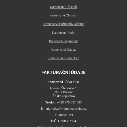
Kamenictví Přelouč
Kamenictví Chrudim
Kamenictví Heřmanův Městec
Kamenictví Kolín
Kamenictví Nymburk
Kamenictví Čáslav
Kamenictví Kutná Hora
FAKTURAČNÍ ÚDAJE
Kamenictví Kůrka s.r.o.
Adresa: Štěpánov 1,
535 01 Přelouč,
Česká republika
Telefon:
+420 775 337 383
E-mail:
kurka@kamenovyroba.cz
IČ: 08887934
DIČ: CZ08887934