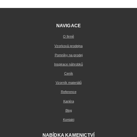
NAVIGACE
O firmě
Vzorková prodejna
Pomníky na prodej
Inspirace náhrobků
Ceník
Vzorník materiálů
Reference
Kariéra
Blog
Kontakt
NABÍDKA KAMENICTVÍ