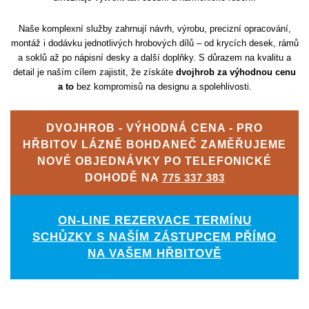
Naše komplexní služby zahrnují návrh, výrobu, precizní opracování,
montáž i dodávku jednotlivých hrobových dílů – od krycích desek, rámů
a soklů až po nápisní desky a další doplňky. S důrazem na kvalitu a
detail je naším cílem zajistit, že získáte
dvojhrob za výhodnou cenu
a to
bez kompromisů na designu a spolehlivosti.
DVOJHROB - VÝHODNÁ CENA - PRO
HŘBITOV LÁZNĚ BOHDANEČ ZAMĚŘUJEME
NOVÉ OBJEDNÁVKY PO TELEFONICKÉ
DOHODĚ NA
775 337 383
ON-LINE REZERVACE TERMÍNU
SCHŮZKY S NAŠÍM ZÁSTUPCEM PŘÍMO
NA VAŠEM HŘBITOVĚ