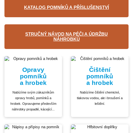
KATALOG POMNÍKŮ A PŘÍSLUŠENSTVÍ
STRUČNÝ NÁVOD NA PÉČI A ÚDRŽBU
NÁHROBKŮ
Opravy
Čištění
pomníků
pomníků
a hrobek
a hrobek
Nabízíme svým zákazníkům
Nabízíme čištění chemické,
opravy hrobů, pomínků a
tlakovou vodou, ale i broušení a
hrobek. Opravujeme především
leštění.
náhrobky propadlé, kácející...