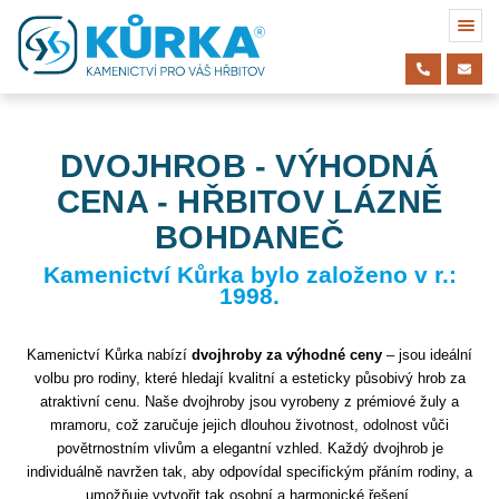
DVOJHROB - VÝHODNÁ
CENA - HŘBITOV LÁZNĚ
BOHDANEČ
Kamenictví Kůrka bylo založeno v r.:
1998.
Kamenictví Kůrka nabízí
dvojhroby za výhodné ceny
– jsou ideální
volbu pro rodiny, které hledají kvalitní a esteticky působivý hrob za
atraktivní cenu. Naše dvojhroby jsou vyrobeny z prémiové žuly a
mramoru, což zaručuje jejich dlouhou životnost, odolnost vůči
povětrnostním vlivům a elegantní vzhled. Každý dvojhrob je
individuálně navržen tak, aby odpovídal specifickým přáním rodiny, a
umožňuje vytvořit tak osobní a harmonické řešení.