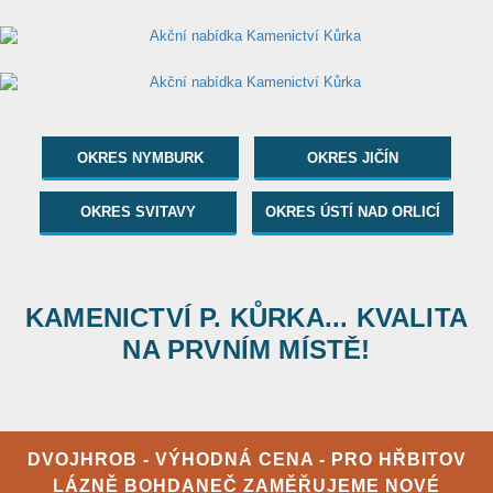
OKRES NYMBURK
OKRES JIČÍN
OKRES SVITAVY
OKRES ÚSTÍ NAD ORLICÍ
KAMENICTVÍ P. KŮRKA... KVALITA
NA PRVNÍM MÍSTĚ!
DVOJHROB - VÝHODNÁ CENA - PRO HŘBITOV
LÁZNĚ BOHDANEČ ZAMĚŘUJEME NOVÉ