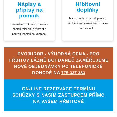
Nápisy a
Hřbitovní
přípisy na
doplňky
pomník
Nabízíme hřbitovní doplňky v
širokém sortimentu tvarů, barev
Provádíme sekání i pískování
a materiálů.
nápisů, zlacení, stříbření a
barvení nápisů do kamene.
DVOJHROB - VÝHODNÁ CENA - PRO
HŘBITOV LÁZNĚ BOHDANEČ ZAMĚŘUJEME
NOVÉ OBJEDNÁVKY PO TELEFONICKÉ
DOHODĚ NA
775 337 383
ON-LINE REZERVACE TERMÍNU
SCHŮZKY S NAŠÍM ZÁSTUPCEM PŘÍMO
NA VAŠEM HŘBITOVĚ