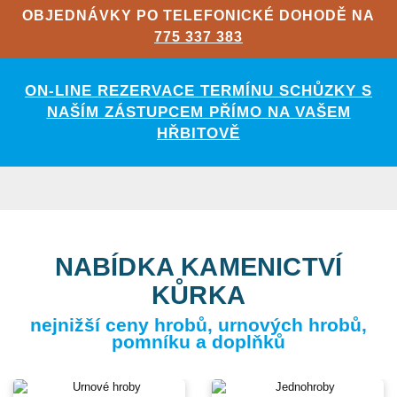
OBJEDNÁVKY PO TELEFONICKÉ DOHODĚ NA
775 337 383
ON-LINE REZERVACE TERMÍNU SCHŮZKY S
NAŠÍM ZÁSTUPCEM PŘÍMO NA VAŠEM
HŘBITOVĚ
NABÍDKA KAMENICTVÍ
KŮRKA
nejnižší ceny hrobů, urnových hrobů,
pomníku a doplňků