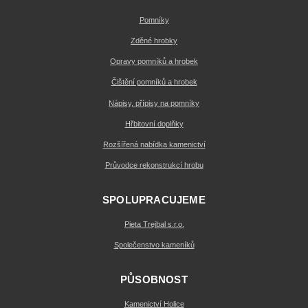
Pomníky
Zděné hrobky
Opravy pomníků a hrobek
Čištění pomníků a hrobek
Nápisy, přípisy na pomníky
Hřbitovní doplňky
Rozšířená nabídka kamenictví
Průvodce rekonstrukcí hrobu
SPOLUPRACUJEME
Pieta Trejbal s.r.o.
Společenstvo kameníků
PŮSOBNOST
Kamenictví Holice