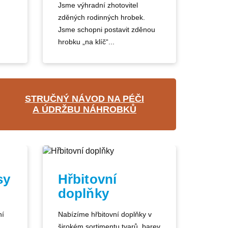
Jsme výhradní zhotovitel
zděných rodinných hrobek.
Jsme schopni postavit zděnou
hrobku „na klíč“...
STRUČNÝ NÁVOD NA PÉČI
A ÚDRŽBU NÁHROBKŮ
sy
Hřbitovní
doplňky
ní
Nabízíme hřbitovní doplňky v
širokém sortimentu tvarů, barev