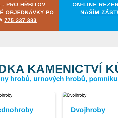
ON-LINE REZE
 - PRO HŘBITOV
NAŠÍM ZÁST
É OBJEDNÁVKY PO
NA
775 337 383
DKA KAMENICTVÍ 
ceny hrobů, urnových hrobů, pomníku
ednohroby
Dvojhroby