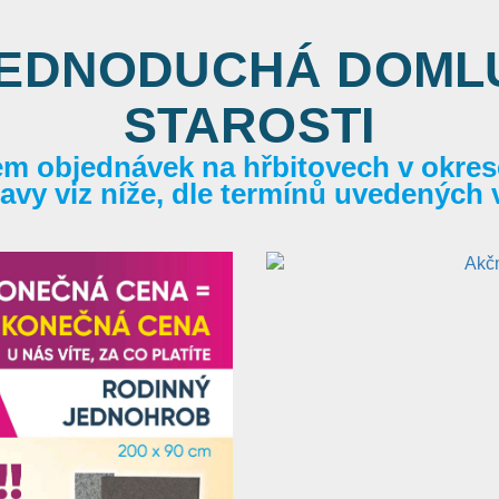
JEDNODUCHÁ DOMLU
STAROSTI
em objednávek na hřbitovech v okrese
itavy viz níže, dle termínů uvedených 