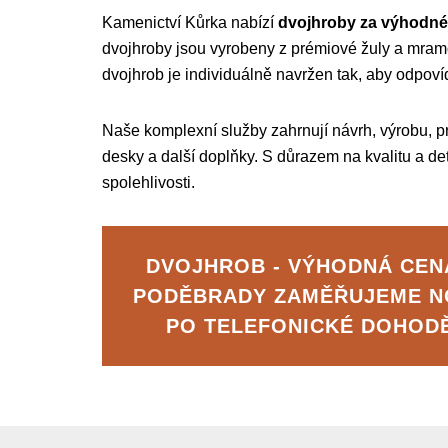
Kamenictví Kůrka nabízí
dvojhroby za výhodné
dvojhroby jsou vyrobeny z prémiové žuly a mramor
dvojhrob je individuálně navržen tak, aby odpoví
Naše komplexní služby zahrnují návrh, výrobu, pr
desky a další doplňky. S důrazem na kvalitu a deta
spolehlivosti.
DVOJHROB - VÝHODNÁ CENA
PODĚBRADY ZAMĚŘUJEME N
PO TELEFONICKÉ DOHOD