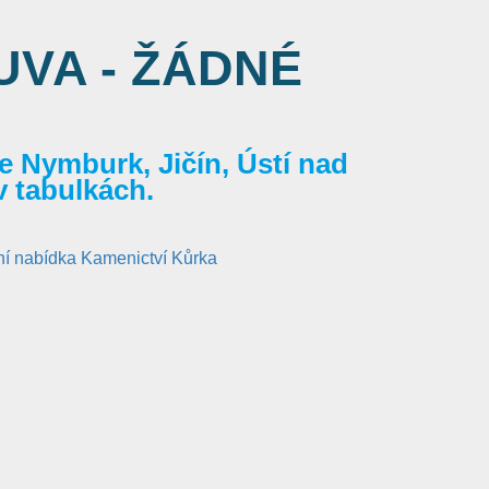
VA - ŽÁDNÉ
 Nymburk, Jičín, Ústí nad
v tabulkách.