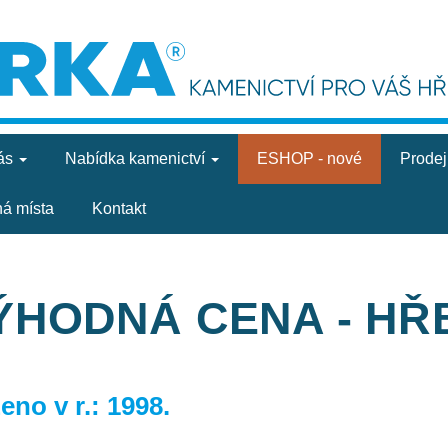
ás
Nabídka
kamenictví
ESHOP - nové
Prode
ná místa
Kontakt
ÝHODNÁ CENA - HŘ
no v r.: 1998.