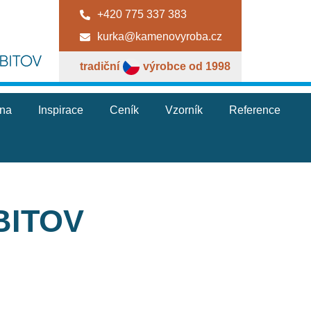
+420 775 337 383
kurka@kamenovyroba.cz
tradiční
výrobce od 1998
jna
Inspirace
Ceník
Vzorník
Reference
BITOV