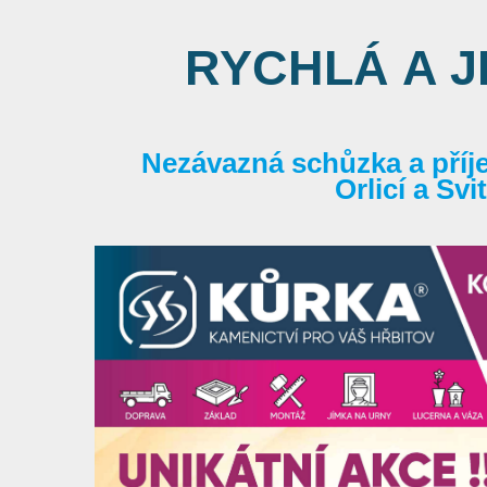
RYCHLÁ A 
Nezávazná schůzka a příj
Orlicí a Sv