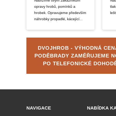
Nabízíme svým zákazníkům
Nab
opravy hrobů, pomínků a
tla
hrobek. Opravujeme především
lešt
náhrobky propadlé, kácející...
DVOJHROB - VÝHODNÁ CENA
PODĚBRADY ZAMĚŘUJEME N
PO TELEFONICKÉ DOHOD
NAVIGACE
NABÍDKA K