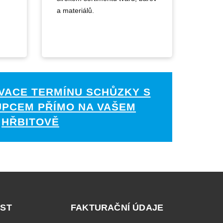
a materiálů.
VACE TERMÍNU SCHŮZKY S
UPCEM PŘÍMO NA VAŠEM
HŘBITOVĚ
ST
FAKTURAČNÍ ÚDAJE