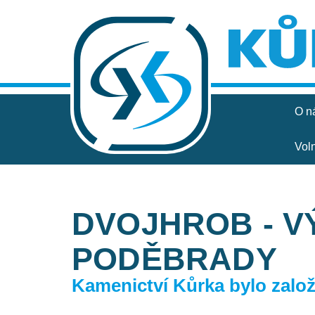
O n
Vol
DVOJHROB - V
PODĚBRADY
Kamenictví Kůrka bylo založe