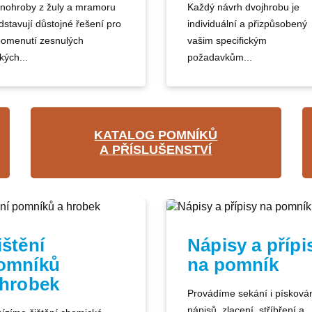
nohroby z žuly a mramoru
Každý návrh dvojhrobu je
dstavují důstojné řešení pro
individuální a přizpůsobený
pomenutí zesnulých
vašim specifickým
kých...
požadavkům...
KATALOG POMNÍKŮ
A PŘÍSLUŠENSTVÍ
ištění
Nápisy a přípi
omníků
na pomník
 hrobek
Provádíme sekání i písková
nápisů, zlacení, stříbření a