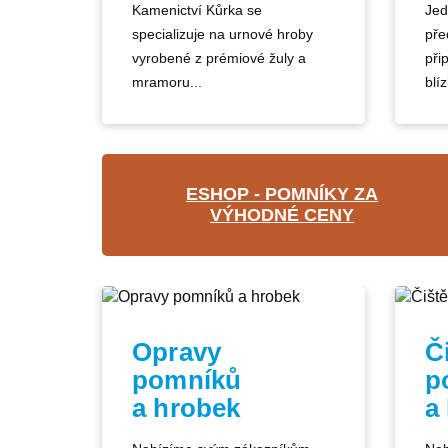
Kamenictví Kůrka se
Jed
specializuje na urnové hroby
pře
vyrobené z prémiové žuly a
při
mramoru...
blíz
ESHOP - POMNÍKY ZA
VÝHODNÉ CENY
Opravy
Č
pomníků
p
a hrobek
a