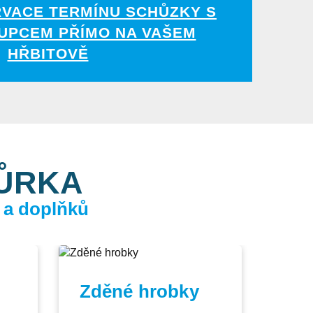
RVACE TERMÍNU SCHŮZKY S
UPCEM PŘÍMO NA VAŠEM
HŘBITOVĚ
KŮRKA
 a doplňků
Zděné hrobky