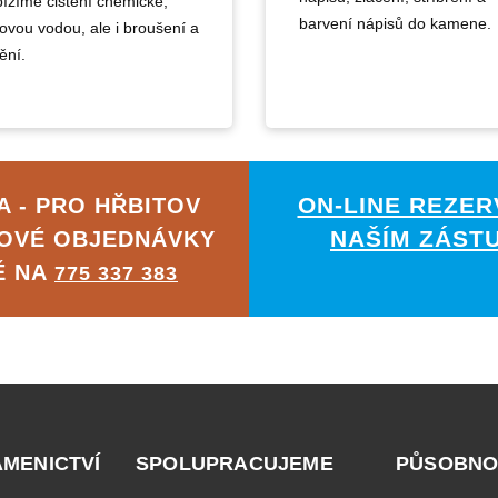
ízíme čištění chemické,
barvení nápisů do kamene.
kovou vodou, ale i broušení a
ění.
ON-LINE REZER
 - PRO HŘBITOV
NAŠÍM ZÁST
OVÉ OBJEDNÁVKY
Ě NA
775 337 383
AMENICTVÍ
SPOLUPRACUJEME
PŮSOBNO