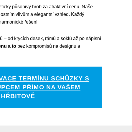
steticky působivý hrob za atraktivní cenu. Naše
nostním vlivům a elegantní vzhled. Každý
 harmonické řešení.
ů – od krycích desek, rámů a soklů až po nápisní
nu a to
bez kompromisů na designu a
VACE TERMÍNU SCHŮZKY S
UPCEM PŘÍMO NA VAŠEM
HŘBITOVĚ