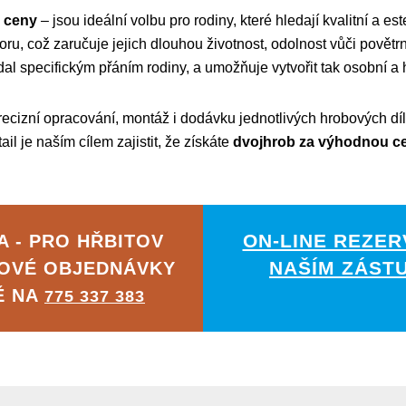
 ceny
– jsou ideální volbu pro rodiny, které hledají kvalitní a e
u, což zaručuje jejich dlouhou životnost, odolnost vůči povětr
dal specifickým přáním rodiny, a umožňuje vytvořit tak osobní a
ecizní opracování, montáž i dodávku jednotlivých hrobových díl
il je naším cílem zajistit, že získáte
dvojhrob za výhodnou ce
ON-LINE REZER
 - PRO HŘBITOV
NAŠÍM ZÁST
OVÉ OBJEDNÁVKY
Ě NA
775 337 383