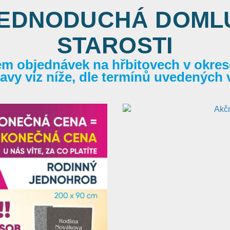
JEDNODUCHÁ DOMLU
STAROSTI
em objednávek na hřbitovech v okrese
itavy viz níže, dle termínů uvedených 