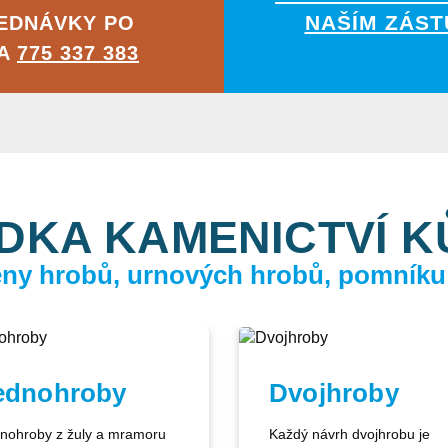
NAŠÍM ZÁST
EDNÁVKY PO
NA
775 337 383
DKA KAMENICTVÍ 
ceny hrobů, urnových hrobů, pomníku
ednohroby
Dvojhroby
nohroby z žuly a mramoru
Každý návrh dvojhrobu je