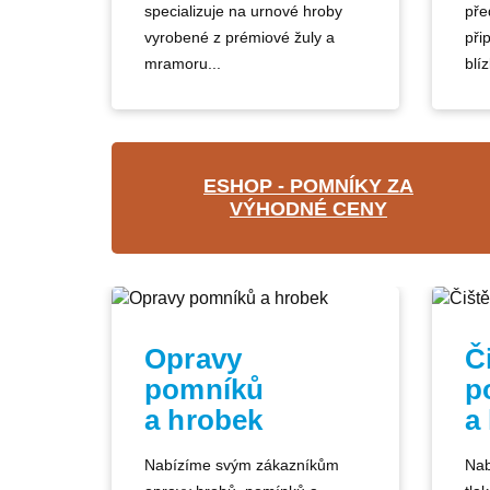
specializuje na urnové hroby
pře
vyrobené z prémiové žuly a
při
mramoru...
blíz
ESHOP - POMNÍKY ZA
VÝHODNÉ CENY
Opravy
Č
pomníků
p
a hrobek
a
Nabízíme svým zákazníkům
Nab