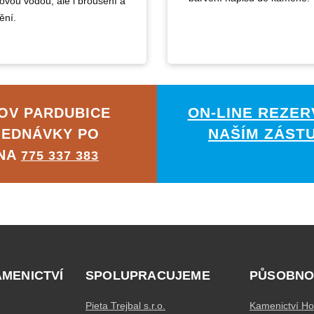
kovou vodou, ale i broušení a
ění.
ON-LINE REZER
OV PARDUBICE
NAŠÍM ZÁST
JEDNÁVKY PO
 NA
775 337 383
AMENICTVÍ
SPOLUPRACUJEME
PŮSOBNO
Pieta Trejbal s.r.o.
Kamenictví Ho