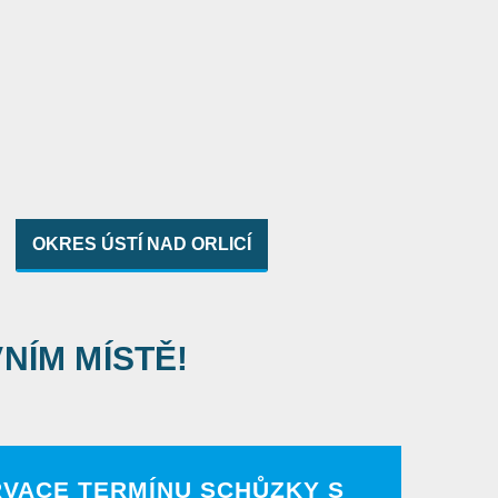
OKRES ÚSTÍ NAD ORLICÍ
VNÍM MÍSTĚ!
RVACE TERMÍNU SCHŮZKY S