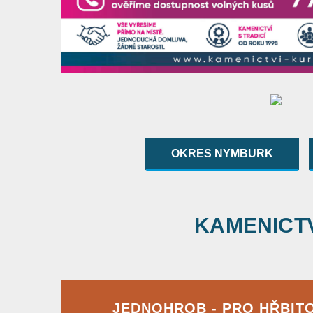
OKRES NYMBURK
KAMENICTVÍ
JEDNOHROB - PRO HŘBIT