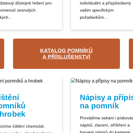
dstavují důstojné řešení pro
individuální a přizpůsobený
pomenutí zesnulých
vašim specifickým
kých...
požadavkům...
KATALOG POMNÍKŮ
A PŘÍSLUŠENSTVÍ
ištění
Nápisy a přípi
omníků
na pomník
 hrobek
Provádíme sekání i písková
nápisů, zlacení, stříbření a
ízíme čištění chemické,
barvení nápisů do kamene.