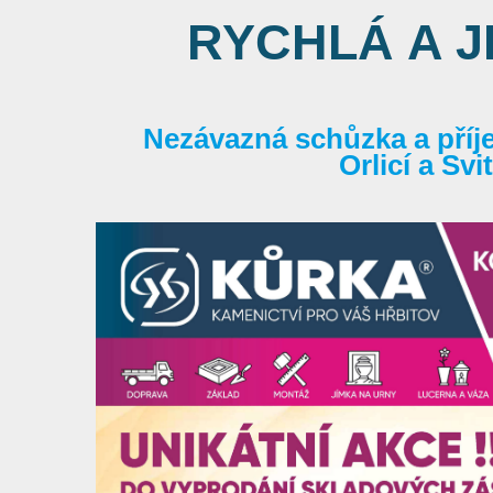
RYCHLÁ A 
Nezávazná schůzka a příj
Orlicí a Sv