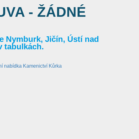
VA - ŽÁDNÉ
 Nymburk, Jičín, Ústí nad
v tabulkách.