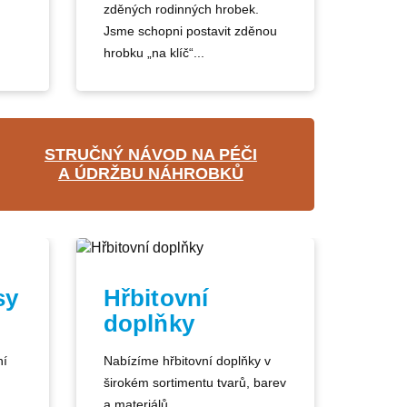
zděných rodinných hrobek.
Jsme schopni postavit zděnou
hrobku „na klíč“...
STRUČNÝ NÁVOD NA PÉČI
A ÚDRŽBU NÁHROBKŮ
sy
Hřbitovní
doplňky
ní
Nabízíme hřbitovní doplňky v
širokém sortimentu tvarů, barev
a materiálů.