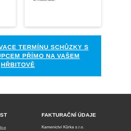
VACE TERMÍNU SCHŮZKY S
UPCEM PŘÍMO NA VAŠEM
HŘBITOVĚ
ST
FAKTURAČNÍ ÚDAJE
Kamenictví Kůrka s.r.o.
lice