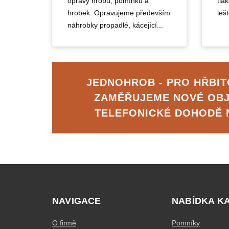
opravy hrobů, pomínků a
tla
hrobek. Opravujeme především
lešt
náhrobky propadlé, kácející...
JEDNOHROB - PRO HŘBIT
ZAMĚŘUJEME NOVÉ OB
TELEFONICKÉ DOHODĚ
NAVIGACE
NABÍDKA K
O firmě
Pomníky