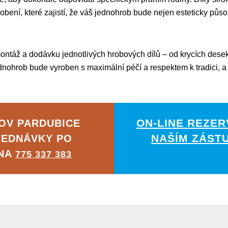
ení, které zajistí, že váš jednohrob bude nejen esteticky půso
ontáž a dodávku jednotlivých hrobových dílů – od krycích desek
dnohrob bude vyroben s maximální péčí a respektem k tradici, a 
ON-LINE REZER
OV PARDUBICE
NAŠÍM ZÁST
JEDNÁVKY PO
 NA
775 337 383