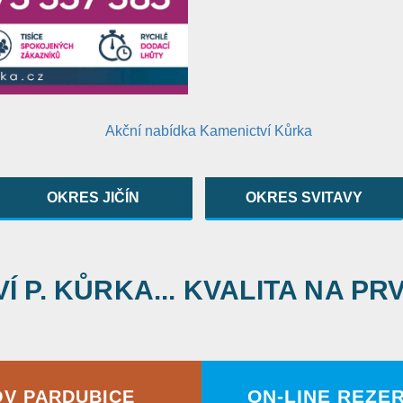
OKRES JIČÍN
OKRES SVITAVY
 P. KŮRKA... KVALITA NA PR
ON-LINE REZE
OV PARDUBICE