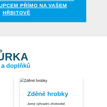
UPCEM PŘÍMO NA VAŠEM
HŘBITOVĚ
KŮRKA
 a doplňků
Zděné hrobky
Jsme výhradní zhotovitel