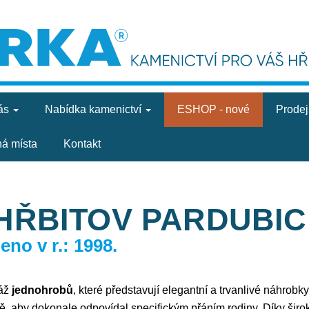
ás
Nabídka
kamenictví
ESHOP - nové
Prode
ná místa
Kontakt
HŘBITOV PARDUBIC
no v r.: 1998.
táž
jednohrobů
, které představují elegantní a trvanlivé náhrob
ě, aby dokonale odpovídal specifickým přáním rodiny. Díky šir