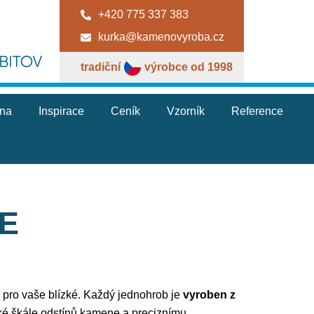
+420 775 337 383
kurka@kamenovyroba.cz
tradiční
výrobce od 1998
jna
Inspirace
Ceník
Vzorník
Reference
E
ky pro vaše blízké. Každý jednohrob je
vyroben z
oké škále odstínů kamene a preciznímu