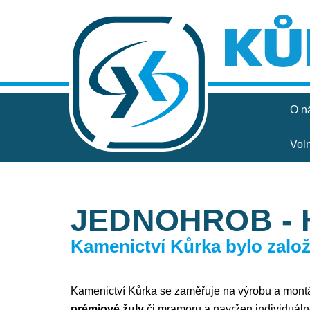
O n
Vol
JEDNOHROB - 
Kamenictví Kůrka bylo založe
Kamenictví Kůrka se zaměřuje na výrobu a mon
prémiové žuly
či mramoru a navržen individuáln