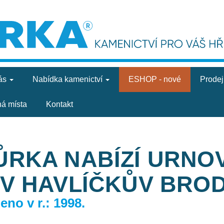
ás
Nabídka
kamenictví
ESHOP - nové
Prode
ná místa
Kontakt
ŮRKA NABÍZÍ URNO
OV HAVLÍČKŮV BRO
no v r.: 1998.