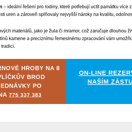
n
– ideální řešení pro rodiny, které potřebují uctít památku víc
sti uren a zároveň splňovaly nejvyšší nároky na kvalitu, odolnos
ých materiálů, jako je žula či mramor, což zaručuje dlouhou ži
tínů kamene a preciznímu řemeslnému zpracování vám umožňujem
tradici.
RNOVÉ HROBY NA 8
ON-LINE REZER
VLÍČKŮV BROD
NAŠÍM ZÁST
JEDNÁVKY PO
 NA
775 337 383