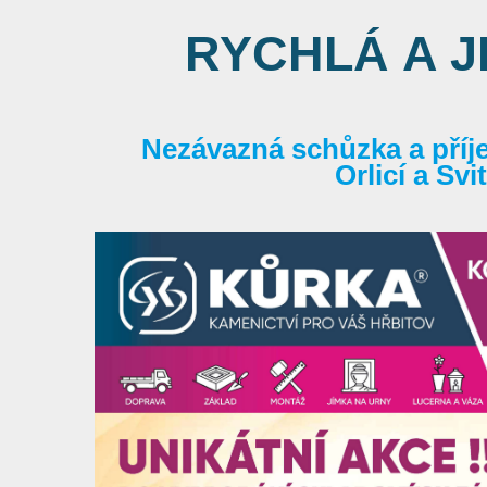
RYCHLÁ A 
Nezávazná schůzka a příj
Orlicí a Sv