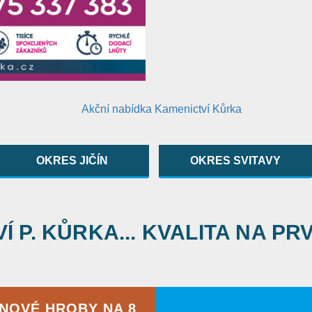
OKRES JIČÍN
OKRES SVITAVY
 P. KŮRKA... KVALITA NA PR
RNOVÉ HROBY NA 8