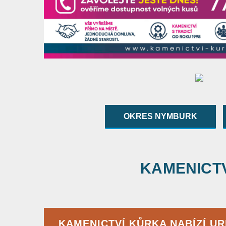
OKRES NYMBURK
KAMENICTVÍ
KAMENICTVÍ KŮRKA NABÍZÍ U