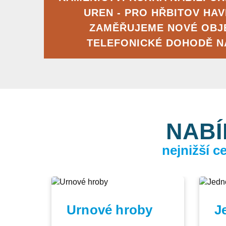
UREN - PRO HŘBITOV HA
ZAMĚŘUJEME NOVÉ OBJ
TELEFONICKÉ DOHODĚ 
NABÍ
nejnižší 
Urnové hroby
J