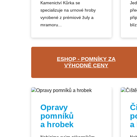
Kamenictví Kůrka se
Jed
specializuje na urnové hroby
pře
vyrobené z prémiové žuly a
při
mramoru...
blíz
ESHOP - POMNÍKY ZA
VÝHODNÉ CENY
Opravy
Č
pomníků
p
a hrobek
a