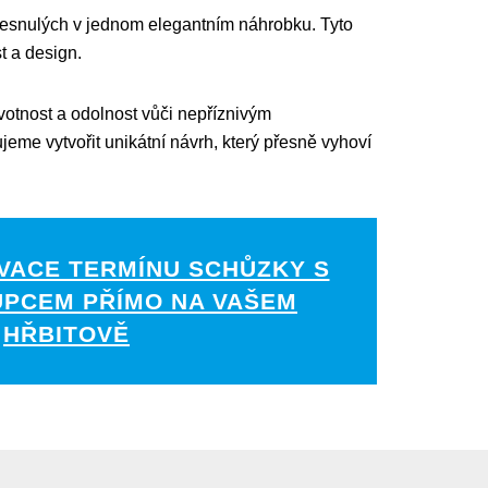
e zesnulých v jednom elegantním náhrobku. Tyto
t a design.
votnost a odolnost vůči nepříznivým
e vytvořit unikátní návrh, který přesně vyhoví
VACE TERMÍNU SCHŮZKY S
UPCEM PŘÍMO NA VAŠEM
HŘBITOVĚ