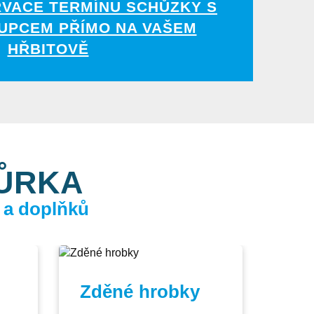
RVACE TERMÍNU SCHŮZKY S
UPCEM PŘÍMO NA VAŠEM
HŘBITOVĚ
KŮRKA
 a doplňků
Zděné hrobky