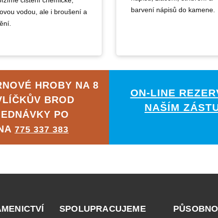
ízíme čištění chemické,
barvení nápisů do kamene.
kovou vodou, ale i broušení a
ění.
RNOVÉ HROBY NA 8
ON-LINE REZER
VLÍČKŮV BROD
NAŠÍM ZÁST
JEDNÁVKY PO
 NA
775 337 383
AMENICTVÍ
SPOLUPRACUJEME
PŮSOBNO