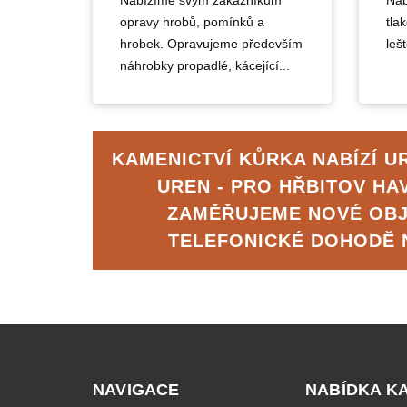
Nabízíme svým zákazníkům
Nab
opravy hrobů, pomínků a
tla
hrobek. Opravujeme především
lešt
náhrobky propadlé, kácející...
KAMENICTVÍ KŮRKA NABÍZÍ U
UREN - PRO HŘBITOV HA
ZAMĚŘUJEME NOVÉ OB
TELEFONICKÉ DOHODĚ
NAVIGACE
NABÍDKA K