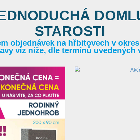
JEDNODUCHÁ DOMLU
STAROSTI
em objednávek na hřbitovech v okrese
itavy viz níže, dle termínů uvedených 