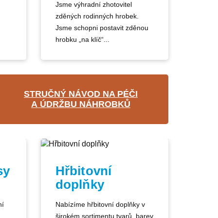
Jsme výhradní zhotovitel
zděných rodinných hrobek.
Jsme schopni postavit zděnou
hrobku „na klíč“...
STRUČNÝ NÁVOD NA PÉČI
A ÚDRŽBU NÁHROBKŮ
sy
Hřbitovní
doplňky
ní
Nabízíme hřbitovní doplňky v
širokém sortimentu tvarů, barev