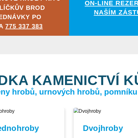
ON-LINE REZE
VLÍČKŮV BROD
NAŠÍM ZÁST
EDNÁVKY PO
NA
775 337 383
DKA KAMENICTVÍ 
ceny hrobů, urnových hrobů, pomníku
ednohroby
Dvojhroby