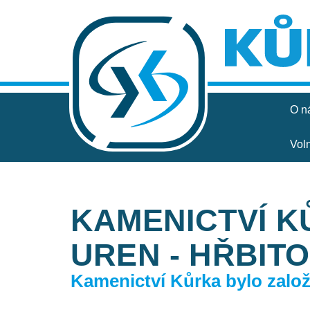
O n
Vol
KAMENICTVÍ K
UREN - HŘBIT
Kamenictví Kůrka bylo založe