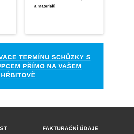
a materiálů.
VACE TERMÍNU SCHŮZKY S
UPCEM PŘÍMO NA VAŠEM
HŘBITOVĚ
ST
FAKTURAČNÍ ÚDAJE