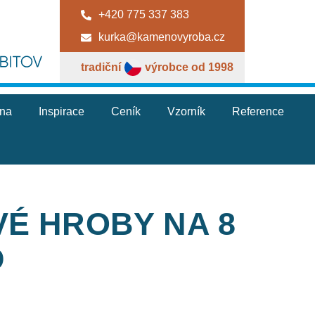
+420 775 337 383
kurka@kamenovyroba.cz
tradiční
výrobce od 1998
jna
Inspirace
Ceník
Vzorník
Reference
VÉ HROBY NA 8
D