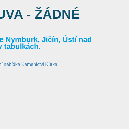
VA - ŽÁDNÉ
 Nymburk, Jičín, Ústí nad
v tabulkách.