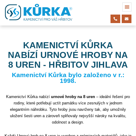
KAMENICTVÍ KŮRKA
NABÍZÍ URNOVÉ HROBY NA
8 UREN - HŘBITOV JIHLAVA
Kamenictví Kůrka bylo založeno v r.:
1998.
Kamenictví Kůrka nabízí
urnové hroby na 8 uren
– ideální řešení pro
rodiny, které potřebují uctít památku více zesnulých v jednom
elegantním náhrobku. Tyto hroby jsou navrženy tak, aby umožnily
uložení šesti uren a zároveň splňovaly nejvyšší nároky na kvalitu,
odolnost a design.
Každý Urnový hrob na 8 uren je vyroben z prémiových materiálů, jako je