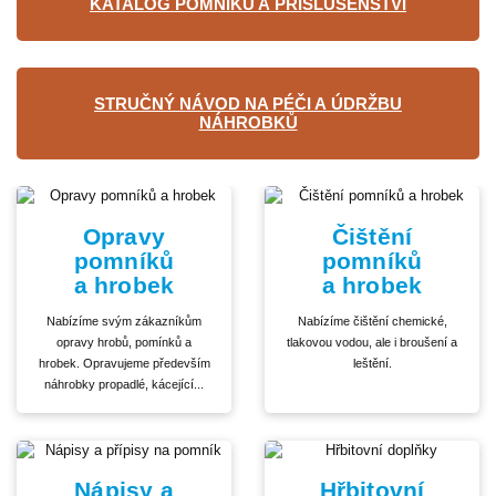
KATALOG POMNÍKŮ A PŘÍSLUŠENSTVÍ
STRUČNÝ NÁVOD NA PÉČI A ÚDRŽBU
NÁHROBKŮ
Opravy
Čištění
pomníků
pomníků
a hrobek
a hrobek
Nabízíme svým zákazníkům
Nabízíme čištění chemické,
opravy hrobů, pomínků a
tlakovou vodou, ale i broušení a
hrobek. Opravujeme především
leštění.
náhrobky propadlé, kácející...
Nápisy a
Hřbitovní