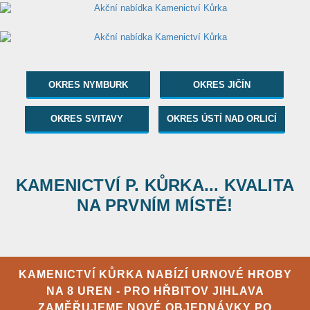
OKRES NYMBURK
OKRES JIČÍN
OKRES SVITAVY
OKRES ÚSTÍ NAD ORLICÍ
KAMENICTVÍ P. KŮRKA... KVALITA
NA PRVNÍM MÍSTĚ!
KAMENICTVÍ KŮRKA NABÍZÍ URNOVÉ HROBY
NA 8 UREN - PRO HŘBITOV JIHLAVA
ZAMĚŘUJEME NOVÉ OBJEDNÁVKY PO