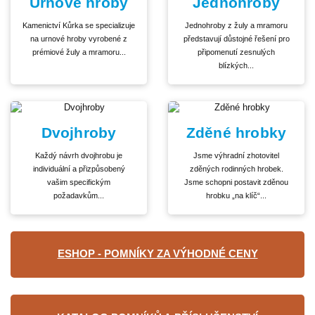
Urnové hroby
Jednohroby
Kamenictví Kůrka se specializuje
Jednohroby z žuly a mramoru
na urnové hroby vyrobené z
představují důstojné řešení pro
prémiové žuly a mramoru...
připomenutí zesnulých
blízkých...
Dvojhroby
Zděné hrobky
Každý návrh dvojhrobu je
Jsme výhradní zhotovitel
individuální a přizpůsobený
zděných rodinných hrobek.
vašim specifickým
Jsme schopni postavit zděnou
požadavkům...
hrobku „na klíč“...
ESHOP - POMNÍKY ZA VÝHODNÉ CENY