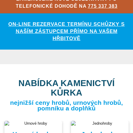
TELEFONICKÉ DOHODĚ NA
775 337 383
ON-LINE REZERVACE TERMÍNU SCHŮZKY S
NAŠÍM ZÁSTUPCEM PŘÍMO NA VAŠEM
HŘBITOVĚ
NABÍDKA KAMENICTVÍ
KŮRKA
nejnižší ceny hrobů, urnových hrobů,
pomníku a doplňků