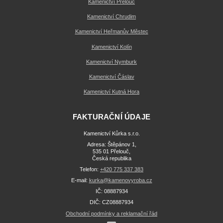
Kamenictví Přelouč
Kamenictví Chrudim
Kamenictví Heřmanův Městec
Kamenictví Kolín
Kamenictví Nymburk
Kamenictví Čáslav
Kamenictví Kutná Hora
FAKTURAČNÍ ÚDAJE
Kamenictví Kůrka s.r.o.
Adresa: Štěpánov 1,
535 01 Přelouč,
Česká republika
Telefon:
+420 775 337 383
E-mail:
kurka@kamenovyroba.cz
IČ: 08887934
DIČ: CZ08887934
Obchodní podmínky a reklamační řád