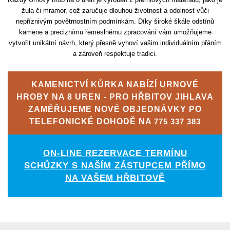
žula či mramor, což zaručuje dlouhou životnost a odolnost vůči
nepříznivým povětrnostním podmínkám. Díky široké škále odstínů
kamene a preciznímu řemeslnému zpracování vám umožňujeme
vytvořit unikátní návrh, který přesně vyhoví vašim individuálním přáním
a zároveň respektuje tradici.
KAMENICTVÍ KŮRKA NABÍZÍ URNOVÉ
HROBY NA 8 UREN - PRO HŘBITOV JIHLAVA
ZAMĚŘUJEME NOVÉ OBJEDNÁVKY PO
TELEFONICKÉ DOHODĚ NA
775 337 383
ON-LINE REZERVACE TERMÍNU
SCHŮZKY S NAŠÍM ZÁSTUPCEM PŘÍMO
NA VAŠEM HŘBITOVĚ