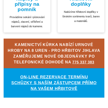
přípisy na
doplňky
pomník
Nabízíme hřbitovní doplňky v
širokém sortimentu tvarů, barev
Provádíme sekání i pískování
a materiálů.
nápisů, zlacení, stříbření a
barvení nápisů do kamene.
KAMENICTVÍ KŮRKA NABÍZÍ URNOVÉ
HROBY NA 8 UREN - PRO HŘBITOV JIHLAVA
ZAMĚŘUJEME NOVÉ OBJEDNÁVKY PO
TELEFONICKÉ DOHODĚ NA
775 337 383
ON-LINE REZERVACE TERMÍNU
SCHŮZKY S NAŠÍM ZÁSTUPCEM PŘÍMO
NA VAŠEM HŘBITOVĚ