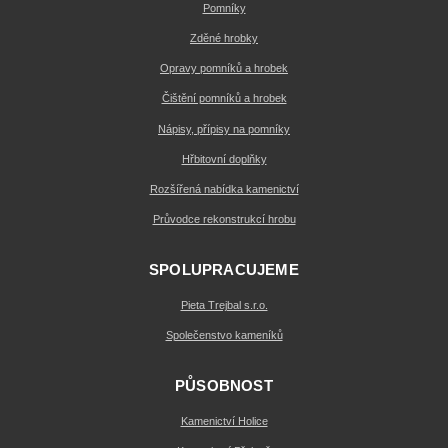
Pomníky
Zděné hrobky
Opravy pomníků a hrobek
Čištění pomníků a hrobek
Nápisy, přípisy na pomníky
Hřbitovní doplňky
Rozšířená nabídka kamenictví
Průvodce rekonstrukcí hrobu
SPOLUPRACUJEME
Pieta Trejbal s.r.o.
Společenstvo kameníků
PŮSOBNOST
Kamenictví Holice