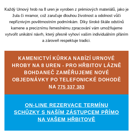
Každý Urnový hrob na 8 uren je vyroben z prémiových materiálů, jako je
žula či mramor, což zaručuje dlouhou životnost a odolnost vůči
nepříznivým povětrnostním podmínkám. Díky široké škále odstínů
kamene a preciznímu řemeslnému zpracování vám umožňujeme
vytvořit unikátní návrh, který přesně vyhoví vašim individuálním přáním
a zároveň respektuje tradici.
KAMENICTVÍ KŮRKA NABÍZÍ URNOVÉ
HROBY NA 8 UREN - PRO HŘBITOV LÁZNĚ
BOHDANEČ ZAMĚŘUJEME NOVÉ
OBJEDNÁVKY PO TELEFONICKÉ DOHODĚ
NA
775 337 383
ON-LINE REZERVACE TERMÍNU
SCHŮZKY S NAŠÍM ZÁSTUPCEM PŘÍMO
NA VAŠEM HŘBITOVĚ