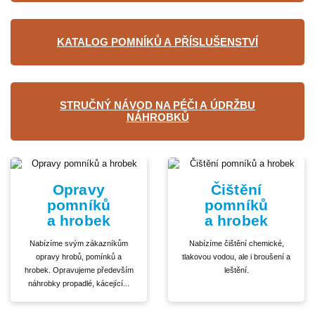
KATALOG POMNÍKŮ A PŘÍSLUŠENSTVÍ
STRUČNÝ NÁVOD NA PÉČI A ÚDRŽBU
NÁHROBKŮ
Opravy
Čištění
pomníků
pomníků
a hrobek
a hrobek
Nabízíme svým zákazníkům
Nabízíme čištění chemické,
opravy hrobů, pomínků a
tlakovou vodou, ale i broušení a
hrobek. Opravujeme především
leštění.
náhrobky propadlé, kácející...