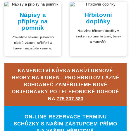
Nápisy a
Hřbitovní
přípisy na
doplňky
pomník
Nabízíme hřbitovní doplňky v
širokém sortimentu tvarů, barev
Provádíme sekání i pískování
a materiálů.
nápisů, zlacení, stříbření a
barvení nápisů do kamene.
KAMENICTVÍ KŮRKA NABÍZÍ URNOVÉ
HROBY NA 8 UREN - PRO HŘBITOV LÁZNĚ
BOHDANEČ ZAMĚŘUJEME NOVÉ
OBJEDNÁVKY PO TELEFONICKÉ DOHODĚ
NA
775 337 383
ON-LINE REZERVACE TERMÍNU
SCHŮZKY S NAŠÍM ZÁSTUPCEM PŘÍMO
NA VAŠEM HŘBITOVĚ