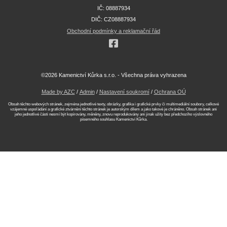
IČ: 08887934
DIČ: CZ08887934
Obchodní podmínky a reklamační řád
©2026 Kamenictví Kůrka s.r.o. - Všechna práva vyhrazena
Made by AZC
/
Admin
/
Nastavení soukromí
/
Ochrana OÚ
Obsah těchto webových stránek, zejména jednotlivé texty, obrázky, grafika i grafické prvky či multimediální soubory, celkové
vzájemné uspořádání a grafické ztvárnění těchto stránek je autorským dílem a jako takové je chráněno. Obsah stránek ani
jeho jednotlivé části nesmí být kopírovány, měněny, znovu reprodukovány ani jinak užity bez předchozího výslovného
písemného souhlasu Kamenictví Kůrka.