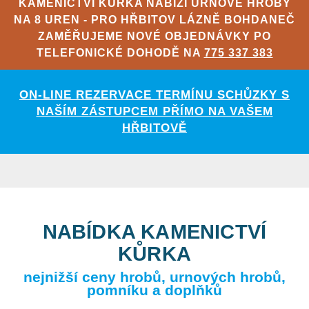
KAMENICTVÍ KŮRKA NABÍZÍ URNOVÉ HROBY
NA 8 UREN - PRO HŘBITOV LÁZNĚ BOHDANEČ
ZAMĚŘUJEME NOVÉ OBJEDNÁVKY PO
TELEFONICKÉ DOHODĚ NA
775 337 383
ON-LINE REZERVACE TERMÍNU SCHŮZKY S
NAŠÍM ZÁSTUPCEM PŘÍMO NA VAŠEM
HŘBITOVĚ
NABÍDKA KAMENICTVÍ
KŮRKA
nejnižší ceny hrobů, urnových hrobů,
pomníku a doplňků