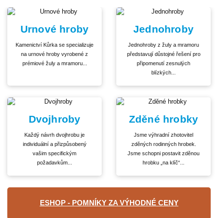
Urnové hroby
Jednohroby
Kamenictví Kůrka se specializuje
Jednohroby z žuly a mramoru
na urnové hroby vyrobené z
představují důstojné řešení pro
prémiové žuly a mramoru...
připomenutí zesnulých
blízkých...
Dvojhroby
Zděné hrobky
Každý návrh dvojhrobu je
Jsme výhradní zhotovitel
individuální a přizpůsobený
zděných rodinných hrobek.
vašim specifickým
Jsme schopni postavit zděnou
požadavkům...
hrobku „na klíč“...
ESHOP - POMNÍKY ZA VÝHODNÉ CENY