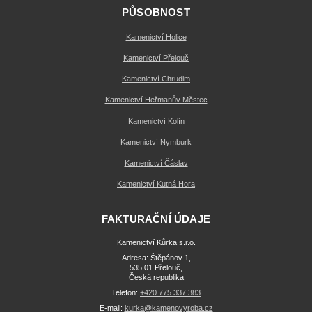
PŮSOBNOST
Kamenictví Holice
Kamenictví Přelouč
Kamenictví Chrudim
Kamenictví Heřmanův Městec
Kamenictví Kolín
Kamenictví Nymburk
Kamenictví Čáslav
Kamenictví Kutná Hora
FAKTURAČNÍ ÚDAJE
Kamenictví Kůrka s.r.o.
Adresa: Štěpánov 1,
535 01 Přelouč,
Česká republika
Telefon:
+420 775 337 383
E-mail:
kurka@kamenovyroba.cz