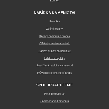
Kontakt
NABÍDKA KAMENICTVÍ
Pomníky
Zděné hrobky
Opravy pomníků a hrobek
Čištění pomníků a hrobek
Nápisy, přípisy na pomníky
Hřbitovní doplňky
Rozšířená nabídka kamenictví
Průvodce rekonstrukcí hrobu
SPOLUPRACUJEME
Pieta Trejbal s.r.o.
Společenstvo kameníků