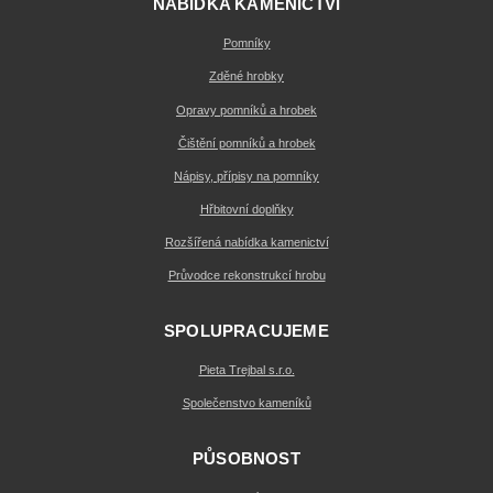
NABÍDKA KAMENICTVÍ
Pomníky
Zděné hrobky
Opravy pomníků a hrobek
Čištění pomníků a hrobek
Nápisy, přípisy na pomníky
Hřbitovní doplňky
Rozšířená nabídka kamenictví
Průvodce rekonstrukcí hrobu
SPOLUPRACUJEME
Pieta Trejbal s.r.o.
Společenstvo kameníků
PŮSOBNOST