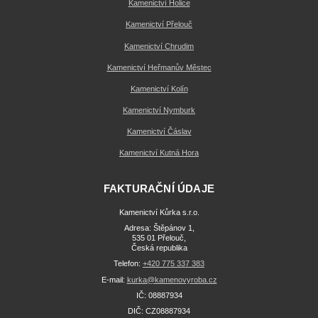
Kamenictví Holice
Kamenictví Přelouč
Kamenictví Chrudim
Kamenictví Heřmanův Městec
Kamenictví Kolín
Kamenictví Nymburk
Kamenictví Čáslav
Kamenictví Kutná Hora
FAKTURAČNÍ ÚDAJE
Kamenictví Kůrka s.r.o.
Adresa: Štěpánov 1,
535 01 Přelouč,
Česká republika
Telefon:
+420 775 337 383
E-mail:
kurka@kamenovyroba.cz
IČ: 08887934
DIČ: CZ08887934