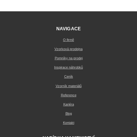
NAVIGACE
O firmě
Vzorková prodejna
Pomníky na prodej
Inspirace náhrobků
Ceník
Vzorník materiálů
Reference
Kariéra
Blog
Kontakt