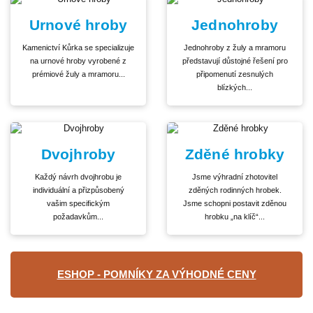
Urnové hroby
Jednohroby
Kamenictví Kůrka se specializuje
Jednohroby z žuly a mramoru
na urnové hroby vyrobené z
představují důstojné řešení pro
prémiové žuly a mramoru...
připomenutí zesnulých
blízkých...
Dvojhroby
Zděné hrobky
Každý návrh dvojhrobu je
Jsme výhradní zhotovitel
individuální a přizpůsobený
zděných rodinných hrobek.
vašim specifickým
Jsme schopni postavit zděnou
požadavkům...
hrobku „na klíč“...
ESHOP - POMNÍKY ZA VÝHODNÉ CENY