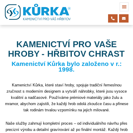
KAMENICTVÍ PRO VAŠE
HROBY - HŘBITOV CHRAST
Kamenictví Kůrka bylo založeno v r.:
1998.
Kamenictví Kůrka, které staví hroby, spojuje tradiční řemeslnou
zručnost s moderním designem a vytváří náhrobky, které jsou vysoce
kvalitní a nadčasové. Používáme prémiové materiály jako žulu a
mramor, abychom zajistili, že každý hrob odolá zkoušce času a přinese
tak rodinám trvalou vzpomínku na jejich milované.
Naše služby zahrnují kompletní proces – od individuálního návrhu přes
precizní výrobu a detailní gravírování až po finální montáž. Každý hrob