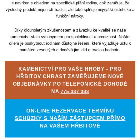
je navržen s ohledem na specifické přání rodiny, což zaručuje, že
výsledný produkt nejen ctí tradici, ale také splňuje nejvyšší estetické a
funkční nároky.
Díky dlouholetým zkušenostem a závazku ke kvalitě se naše
kamenictví stalo synonymem pro spolehlivost a preciznost. Naším
cílem je poskytnout rodinám důstojné řešení, které vyjadřuje úctu k
památce zesnulých a dodává jim klid a trvalou hodnotu.
KAMENICTVÍ PRO VAŠE HROBY - PRO
HŘBITOV CHRAST ZAMĚŘUJEME NOVÉ
OBJEDNÁVKY PO TELEFONICKÉ DOHODĚ
NA
775 337 383
ON-LINE REZERVACE TERMÍNU
SCHŮZKY S NAŠÍM ZÁSTUPCEM PŘÍMO
NA VAŠEM HŘBITOVĚ