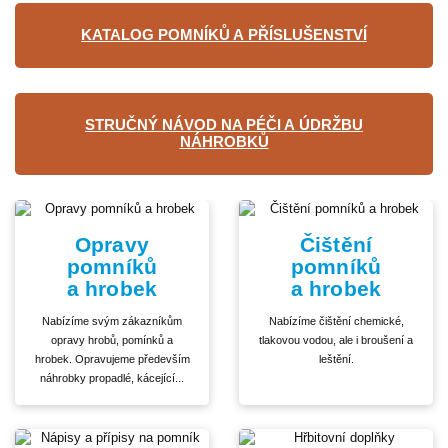
KATALOG POMNÍKŮ A PŘÍSLUŠENSTVÍ
STRUČNÝ NÁVOD NA PÉČI A ÚDRŽBU
NÁHROBKŮ
Opravy
Čištění
pomníků
pomníků
a hrobek
a hrobek
Nabízíme svým zákazníkům
Nabízíme čištění chemické,
opravy hrobů, pomínků a
tlakovou vodou, ale i broušení a
hrobek. Opravujeme především
leštění.
náhrobky propadlé, kácející...