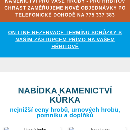
KAMENICTVÍ PRO VAŠE HROBY - PRO HŘBITOV
CHRAST ZAMĚŘUJEME NOVÉ OBJEDNÁVKY PO
TELEFONICKÉ DOHODĚ NA
775 337 383
ON-LINE REZERVACE TERMÍNU SCHŮZKY S
NAŠÍM ZÁSTUPCEM PŘÍMO NA VAŠEM
HŘBITOVĚ
NABÍDKA KAMENICTVÍ
KŮRKA
nejnižší ceny hrobů, urnových hrobů,
pomníku a doplňků