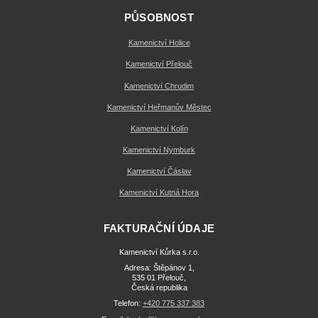
PŮSOBNOST
Kamenictví Holice
Kamenictví Přelouč
Kamenictví Chrudim
Kamenictví Heřmanův Městec
Kamenictví Kolín
Kamenictví Nymburk
Kamenictví Čáslav
Kamenictví Kutná Hora
FAKTURAČNÍ ÚDAJE
Kamenictví Kůrka s.r.o.
Adresa: Štěpánov 1,
535 01 Přelouč,
Česká republika
Telefon:
+420 775 337 383