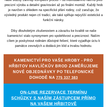
precizní výrobu a detailní gravírování až po finální montáž. Každý hrob
je navržen s ohledem na specifické přání rodiny, což zaručuje, že
výsledný produkt nejen ctí tradici, ale také splňuje nejvyšší estetické a
funkční nároky.
Díky dlouholetým zkušenostem a závazku ke kvalitě se naše
kamenictví stalo synonymem pro spolehlivost a preciznost. Naším
cílem je poskytnout rodinám důstojné řešení, které vyjadřuje úctu k
památce zesnulých a dodává jim klid a trvalou hodnotu.
KAMENICTVÍ PRO VAŠE HROBY - PRO
HŘBITOV HAVLÍČKŮV BROD ZAMĚŘUJEME
NOVÉ OBJEDNÁVKY PO TELEFONICKÉ
DOHODĚ NA
775 337 383
ON-LINE REZERVACE TERMÍNU
SCHŮZKY S NAŠÍM ZÁSTUPCEM PŘÍMO
NA VAŠEM HŘBITOVĚ