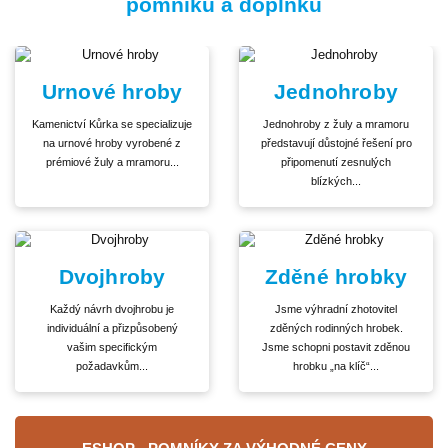
pomníku a doplňků
Urnové hroby
Jednohroby
Kamenictví Kůrka se specializuje
Jednohroby z žuly a mramoru
na urnové hroby vyrobené z
představují důstojné řešení pro
prémiové žuly a mramoru...
připomenutí zesnulých
blízkých...
Dvojhroby
Zděné hrobky
Každý návrh dvojhrobu je
Jsme výhradní zhotovitel
individuální a přizpůsobený
zděných rodinných hrobek.
vašim specifickým
Jsme schopni postavit zděnou
požadavkům...
hrobku „na klíč“...