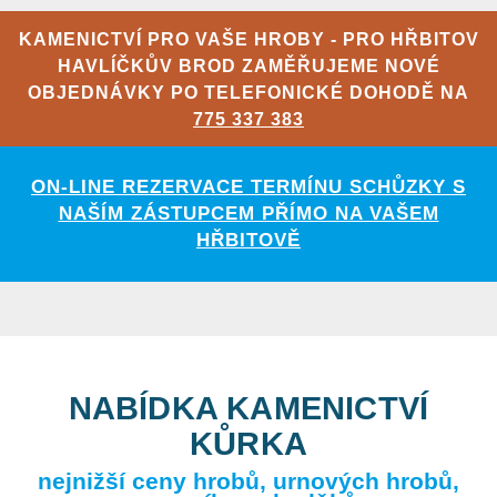
KAMENICTVÍ PRO VAŠE HROBY - PRO HŘBITOV
HAVLÍČKŮV BROD ZAMĚŘUJEME NOVÉ
OBJEDNÁVKY PO TELEFONICKÉ DOHODĚ NA
775 337 383
ON-LINE REZERVACE TERMÍNU SCHŮZKY S
NAŠÍM ZÁSTUPCEM PŘÍMO NA VAŠEM
HŘBITOVĚ
NABÍDKA KAMENICTVÍ
KŮRKA
nejnižší ceny hrobů, urnových hrobů,