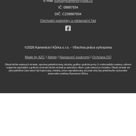
E-mail:
kurka@kamenovyroba.cz
IČ: 08887934
DIČ: CZ08887934
Obchodní podmínky a reklamační řád
©2026 Kamenictví Kůrka s.r.o. - Všechna práva vyhrazena
Made by AZC
/
Admin
/
Nastavení soukromí
/
Ochrana OÚ
Obsah těchto webových stránek, zejména jednotlivé texty, obrázky, grafika i grafické prvky či multimediální soubory, celkové
vzájemné uspořádání a grafické ztvárnění těchto stránek je autorským dílem a jako takové je chráněno. Obsah stránek ani
jeho jednotlivé části nesmí být kopírovány, měněny, znovu reprodukovány ani jinak užity bez předchozího výslovného
písemného souhlasu Kamenictví Kůrka.