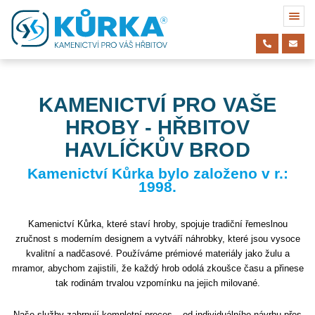
KAMENICTVÍ PRO VAŠE
HROBY - HŘBITOV
HAVLÍČKŮV BROD
Kamenictví Kůrka bylo založeno v r.:
1998.
Kamenictví Kůrka, které staví hroby, spojuje tradiční řemeslnou
zručnost s moderním designem a vytváří náhrobky, které jsou vysoce
kvalitní a nadčasové. Používáme prémiové materiály jako žulu a
mramor, abychom zajistili, že každý hrob odolá zkoušce času a přinese
tak rodinám trvalou vzpomínku na jejich milované.
Naše služby zahrnují kompletní proces – od individuálního návrhu přes