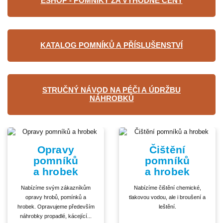
ESHOP - POMNÍKY ZA VÝHODNÉ CENY
KATALOG POMNÍKŮ A PŘÍSLUŠENSTVÍ
STRUČNÝ NÁVOD NA PÉČI A ÚDRŽBU
NÁHROBKŮ
Opravy
Čištění
pomníků
pomníků
a hrobek
a hrobek
Nabízíme svým zákazníkům
Nabízíme čištění chemické,
opravy hrobů, pomínků a
tlakovou vodou, ale i broušení a
hrobek. Opravujeme především
leštění.
náhrobky propadlé, kácející...