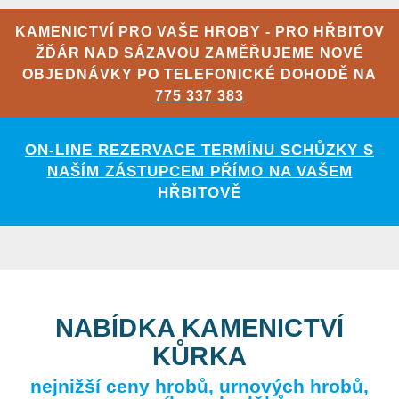
KAMENICTVÍ PRO VAŠE HROBY - PRO HŘBITOV
ŽĎÁR NAD SÁZAVOU ZAMĚŘUJEME NOVÉ
OBJEDNÁVKY PO TELEFONICKÉ DOHODĚ NA
775 337 383
ON-LINE REZERVACE TERMÍNU SCHŮZKY S
NAŠÍM ZÁSTUPCEM PŘÍMO NA VAŠEM
HŘBITOVĚ
NABÍDKA KAMENICTVÍ
KŮRKA
nejnižší ceny hrobů, urnových hrobů,