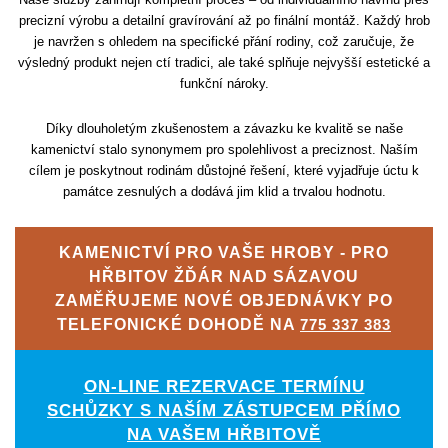
precizní výrobu a detailní gravírování až po finální montáž. Každý hrob
je navržen s ohledem na specifické přání rodiny, což zaručuje, že
výsledný produkt nejen ctí tradici, ale také splňuje nejvyšší estetické a
funkční nároky.
Díky dlouholetým zkušenostem a závazku ke kvalitě se naše
kamenictví stalo synonymem pro spolehlivost a preciznost. Naším
cílem je poskytnout rodinám důstojné řešení, které vyjadřuje úctu k
památce zesnulých a dodává jim klid a trvalou hodnotu.
KAMENICTVÍ PRO VAŠE HROBY - PRO
HŘBITOV ŽĎÁR NAD SÁZAVOU
ZAMĚŘUJEME NOVÉ OBJEDNÁVKY PO
TELEFONICKÉ DOHODĚ NA
775 337 383
ON-LINE REZERVACE TERMÍNU
SCHŮZKY S NAŠÍM ZÁSTUPCEM PŘÍMO
NA VAŠEM HŘBITOVĚ