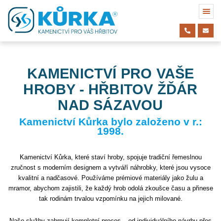
KAMENICTVÍ PRO VAŠE
HROBY - HŘBITOV ŽĎÁR
NAD SÁZAVOU
Kamenictví Kůrka bylo založeno v r.:
1998.
Kamenictví Kůrka, které staví hroby, spojuje tradiční řemeslnou
zručnost s moderním designem a vytváří náhrobky, které jsou vysoce
kvalitní a nadčasové. Používáme prémiové materiály jako žulu a
mramor, abychom zajistili, že každý hrob odolá zkoušce času a přinese
tak rodinám trvalou vzpomínku na jejich milované.
Naše služby zahrnují kompletní proces – od individuálního návrhu přes