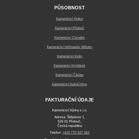
PŮSOBNOST
Kamenictví Holice
Kamenictví Přelouč
Kamenictví Chrudim
Kamenictví Heřmanův Městec
Kamenictví Kolín
Kamenictví Nymburk
Kamenictví Čáslav
Kamenictví Kutná Hora
FAKTURAČNÍ ÚDAJE
Kamenictví Kůrka s.r.o.
Adresa: Štěpánov 1,
535 01 Přelouč,
Česká republika
Telefon:
+420 775 337 383