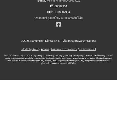
E-mail:
kurka@kamenovyroba.cz
IČ: 08887934
DIČ: CZ08887934
Obchodní podmínky a reklamační řád
©2026 Kamenictví Kůrka s.r.o. - Všechna práva vyhrazena
Made by AZC
/
Admin
/
Nastavení soukromí
/
Ochrana OÚ
Obsah těchto webových stránek, zejména jednotlivé texty, obrázky, grafika i grafické prvky či multimediální soubory, celkové
vzájemné uspořádání a grafické ztvárnění těchto stránek je autorským dílem a jako takové je chráněno. Obsah stránek ani
jeho jednotlivé části nesmí být kopírovány, měněny, znovu reprodukovány ani jinak užity bez předchozího výslovného
písemného souhlasu Kamenictví Kůrka.