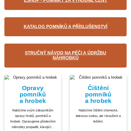
ESHOP - POMNÍKY ZA VÝHODNÉ CENY
KATALOG POMNÍKŮ A PŘÍSLUŠENSTVÍ
STRUČNÝ NÁVOD NA PÉČI A ÚDRŽBU
NÁHROBKŮ
Opravy
Čištění
pomníků
pomníků
a hrobek
a hrobek
Nabízíme svým zákazníkům
Nabízíme čištění chemické,
opravy hrobů, pomínků a
tlakovou vodou, ale i broušení a
hrobek. Opravujeme především
leštění.
náhrobky propadlé, kácející...