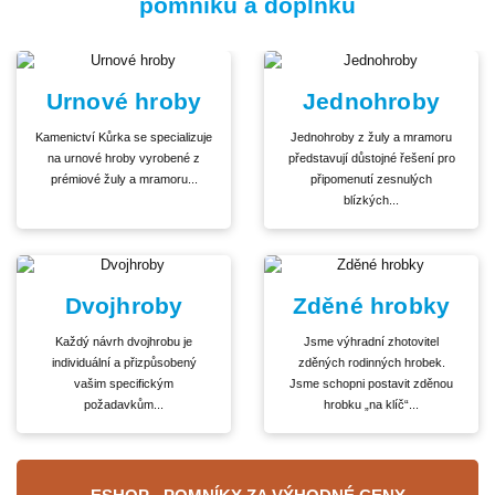
pomníku a doplňků
Urnové hroby
Jednohroby
Kamenictví Kůrka se specializuje
Jednohroby z žuly a mramoru
na urnové hroby vyrobené z
představují důstojné řešení pro
prémiové žuly a mramoru...
připomenutí zesnulých
blízkých...
Dvojhroby
Zděné hrobky
Každý návrh dvojhrobu je
Jsme výhradní zhotovitel
individuální a přizpůsobený
zděných rodinných hrobek.
vašim specifickým
Jsme schopni postavit zděnou
požadavkům...
hrobku „na klíč“...