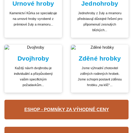
Urnové hroby
Jednohroby
Kamenictví Kůrka se specializuje
Jednohroby z žuly a mramoru
na urnové hroby vyrobené z
představují důstojné řešení pro
prémiové žuly a mramoru...
připomenutí zesnulých
blízkých...
Dvojhroby
Zděné hrobky
Každý návrh dvojhrobu je
Jsme výhradní zhotovitel
individuální a přizpůsobený
zděných rodinných hrobek.
vašim specifickým
Jsme schopni postavit zděnou
požadavkům...
hrobku „na klíč“...
ESHOP - POMNÍKY ZA VÝHODNÉ CENY