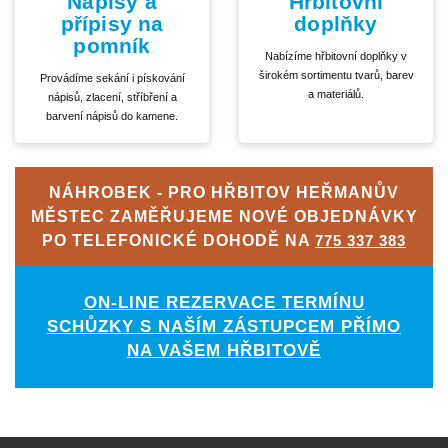
Nápisy a
Hřbitovní
přípisy na
doplňky
pomník
Nabízíme hřbitovní doplňky v
širokém sortimentu tvarů, barev
Provádíme sekání i pískování
a materiálů.
nápisů, zlacení, stříbření a
barvení nápisů do kamene.
NÁHROBEK - PRO HŘBITOV HEŘMANŮV
MĚSTEC ZAMĚŘUJEME NOVÉ OBJEDNÁVKY
PO TELEFONICKÉ DOHODĚ NA
775 337 383
ON-LINE REZERVACE TERMÍNU
SCHŮZKY S NAŠÍM ZÁSTUPCEM PŘÍMO
NA VAŠEM HŘBITOVĚ