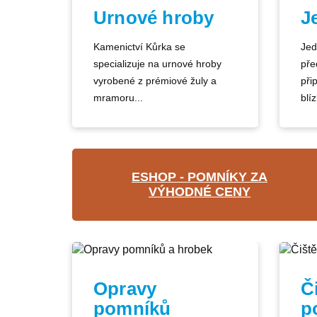
Urnové hroby
J
Kamenictví Kůrka se
Jed
specializuje na urnové hroby
pře
vyrobené z prémiové žuly a
při
mramoru...
blíz
ESHOP - POMNÍKY ZA
VÝHODNÉ CENY
Opravy
Č
pomníků
p