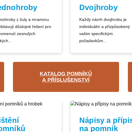
ednohroby
Dvojhroby
nohroby z žuly a mramoru
Každý návrh dvojhrobu je
dstavují důstojné řešení pro
individuální a přizpůsobený
pomenutí zesnulých
vašim specifickým
kých...
požadavkům...
KATALOG POMNÍKŮ
A PŘÍSLUŠENSTVÍ
ištění
Nápisy a přípi
omníků
na pomník