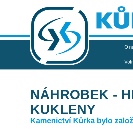
O n
Vol
NÁHROBEK - 
KUKLENY
Kamenictví Kůrka bylo založe