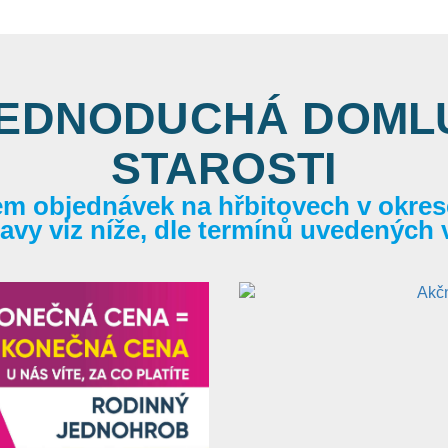
JEDNODUCHÁ DOMLU
STAROSTI
em objednávek na hřbitovech v okrese
itavy viz níže, dle termínů uvedených 