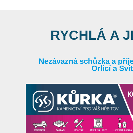
RYCHLÁ A 
Nezávazná schůzka a příj
Orlicí a Sv