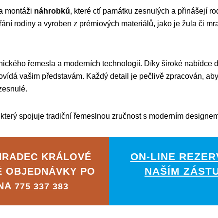
 a montáži
náhrobků
, které ctí památku zesnulých a přinášejí r
ání rodiny a vyroben z prémiových materiálů, jako je žula či mr
ického řemesla a moderních technologií. Díky široké nabídce
vídá vašim představám. Každý detail je pečlivě zpracován, aby
zesnulé.
 který spojuje tradiční řemeslnou zručnost s moderním designem
ON-LINE REZER
HRADEC KRÁLOVÉ
NAŠÍM ZÁST
É OBJEDNÁVKY PO
 NA
775 337 383