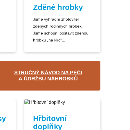
Zděné hrobky
Jsme výhradní zhotovitel
zděných rodinných hrobek.
Jsme schopni postavit zděnou
hrobku „na klíč“...
STRUČNÝ NÁVOD NA PÉČI
A ÚDRŽBU NÁHROBKŮ
sy
Hřbitovní
doplňky