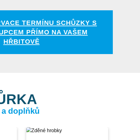
RVACE TERMÍNU SCHŮZKY S
UPCEM PŘÍMO NA VAŠEM
HŘBITOVĚ
KŮRKA
 a doplňků