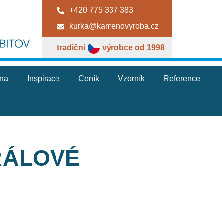
+420 775 337 383
kurka@kamenovyroba.cz
tradiční
výrobce od 1998
jna
Inspirace
Ceník
Vzorník
Reference
RÁLOVÉ