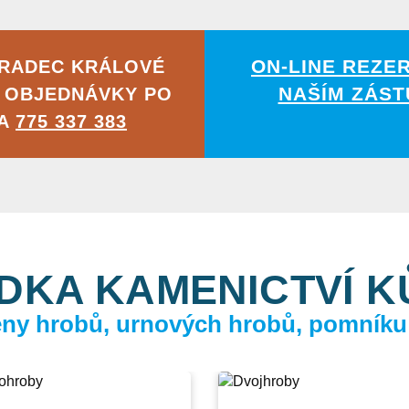
ON-LINE REZE
HRADEC KRÁLOVÉ
NAŠÍM ZÁST
 OBJEDNÁVKY PO
NA
775 337 383
DKA KAMENICTVÍ 
ceny hrobů, urnových hrobů, pomníku