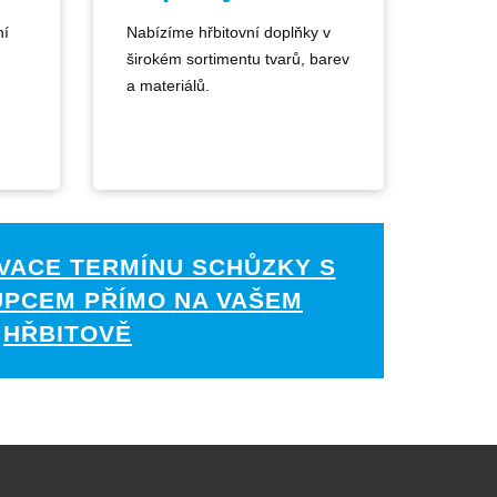
ní
Nabízíme hřbitovní doplňky v
širokém sortimentu tvarů, barev
a materiálů.
VACE TERMÍNU SCHŮZKY S
UPCEM PŘÍMO NA VAŠEM
HŘBITOVĚ