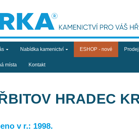
ás
Nabídka
kamenictví
ESHOP - nové
Prode
ná místa
Kontakt
HŘBITOV HRADEC K
no v r.: 1998.