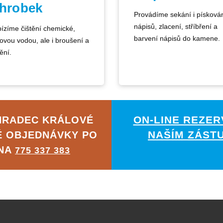
 hrobek
Provádíme sekání i písková
nápisů, zlacení, stříbření a
ízíme čištění chemické,
barvení nápisů do kamene.
kovou vodou, ale i broušení a
ění.
ON-LINE REZER
HRADEC KRÁLOVÉ
NAŠÍM ZÁST
É OBJEDNÁVKY PO
 NA
775 337 383