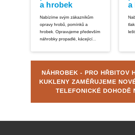
a hrobek
a
Nabízíme svým zákazníkům
Nab
opravy hrobů, pomínků a
tla
hrobek. Opravujeme především
lešt
náhrobky propadlé, kácející...
NÁHROBEK - PRO HŘBITOV 
KUKLENY ZAMĚŘUJEME NOV
TELEFONICKÉ DOHODĚ