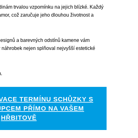
odinám trvalou vzpomínku na jejich blízké. Každý
amor, což zaručuje jeho dlouhou životnost a
 designů a barevných odstínů kamene vám
 náhrobek nejen splňoval nejvyšší estetické
.
VACE TERMÍNU SCHŮZKY S
UPCEM PŘÍMO NA VAŠEM
HŘBITOVĚ