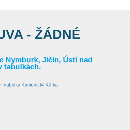
VA - ŽÁDNÉ
 Nymburk, Jičín, Ústí nad
v tabulkách.