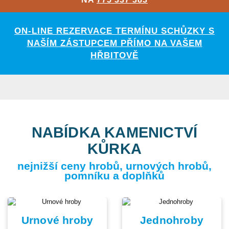
ON-LINE REZERVACE TERMÍNU SCHŮZKY S
NAŠÍM ZÁSTUPCEM PŘÍMO NA VAŠEM
HŘBITOVĚ
NABÍDKA KAMENICTVÍ
KŮRKA
nejnižší ceny hrobů, urnových hrobů,
pomníku a doplňků
Urnové hroby
Jednohroby