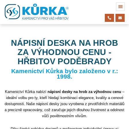
NÁPISNÍ DESKA NA HROB
ZA VÝHODNOU CENU -
HŘBITOV PODĚBRADY
Kamenictví Kůrka bylo založeno v r.:
1998.
Kamenictví Kůrka nabízí
nápisní desky na hrob za výhodnou cenu
–
ideální volbu pro ty, kteří hledají kombinaci elegance, kvality a cenové
dostupnosti. Naše nápisní desky jsou vyrobena z prvotřídních materiálů
a precizně opracovány, což zaručuje jejich dlouhou životnost a odolnost
vůči povětrnostním vlivům.
Díky široké nabídce designů a možnostem individuální úpravy si