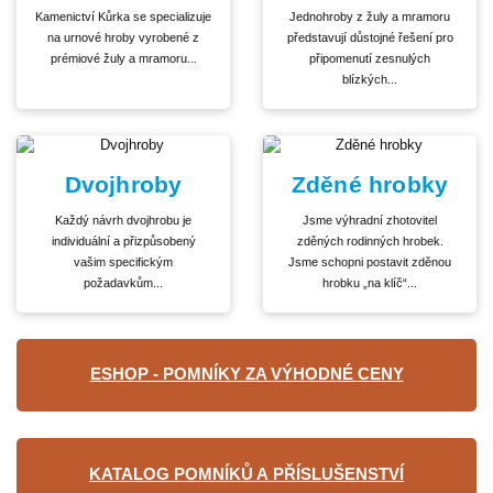
Kamenictví Kůrka se specializuje
Jednohroby z žuly a mramoru
na urnové hroby vyrobené z
představují důstojné řešení pro
prémiové žuly a mramoru...
připomenutí zesnulých
blízkých...
Dvojhroby
Zděné hrobky
Každý návrh dvojhrobu je
Jsme výhradní zhotovitel
individuální a přizpůsobený
zděných rodinných hrobek.
vašim specifickým
Jsme schopni postavit zděnou
požadavkům...
hrobku „na klíč“...
ESHOP - POMNÍKY ZA VÝHODNÉ CENY
KATALOG POMNÍKŮ A PŘÍSLUŠENSTVÍ