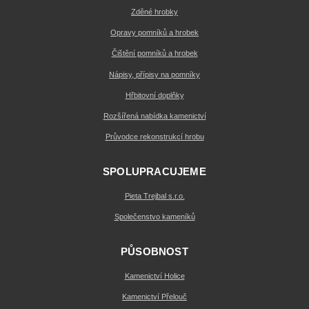
Zděné hrobky
Opravy pomníků a hrobek
Čištění pomníků a hrobek
Nápisy, přípisy na pomníky
Hřbitovní doplňky
Rozšířená nabídka kamenictví
Průvodce rekonstrukcí hrobu
SPOLUPRACUJEME
Pieta Trejbal s.r.o.
Společenstvo kameníků
PŮSOBNOST
Kamenictví Holice
Kamenictví Přelouč