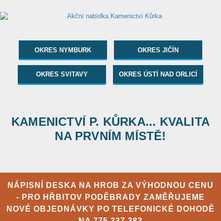
OKRES NYMBURK
OKRES JIČÍN
OKRES SVITAVY
OKRES ÚSTÍ NAD ORLICÍ
KAMENICTVÍ P. KŮRKA... KVALITA
NA PRVNÍM MÍSTĚ!
NÁPISNÍ DESKA NA HROB ZA VÝHODNOU CENU
- PRO HŘBITOV PODĚBRADY ZAMĚŘUJEME
NOVÉ OBJEDNÁVKY PO TELEFONICKÉ DOHODĚ
NA
775 337 383