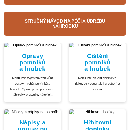
STRUČNÝ NÁVOD NA PÉČI A ÚDRŽBU
NÁHROBKŮ
Opravy
Čištění
pomníků
pomníků
a hrobek
a hrobek
Nabízíme svým zákazníkům
Nabízíme čištění chemické,
opravy hrobů, pomínků a
tlakovou vodou, ale i broušení a
hrobek. Opravujeme především
leštění.
náhrobky propadlé, kácející...
Nápisy a
Hřbitovní
přípisy na
doplňky