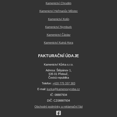
Kamenictví Chrudim
Kamenictví Heřmanův Městec
Kamenictví Kolín
Kamenictví Nymburk
Kamenictví Čáslav
Kamenictví Kutná Hora
FAKTURAČNÍ ÚDAJE
Kamenictví Kůrka s.r.o.
Adresa: Štěpánov 1,
535 01 Přelouč,
Česká republika
Telefon:
+420 775 337 383
E-mail:
kurka@kamenovyroba.cz
IČ: 08887934
DIČ: CZ08887934
Obchodní podmínky a reklamační řád