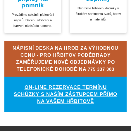
pomník
Nabízíme hřbitovní doplňky v
širokém sortimentu tvarů, barev
Provádíme sekání i pískování
a materiálů.
nápisů, zlacení, stříbření a
barvení nápisů do kamene.
NÁPISNÍ DESKA NA HROB ZA VÝHODNOU
CENU - PRO HŘBITOV PODĚBRADY
ZAMĚŘUJEME NOVÉ OBJEDNÁVKY PO
TELEFONICKÉ DOHODĚ NA
775 337 383
ON-LINE REZERVACE TERMÍNU
SCHŮZKY S NAŠÍM ZÁSTUPCEM PŘÍMO
NA VAŠEM HŘBITOVĚ