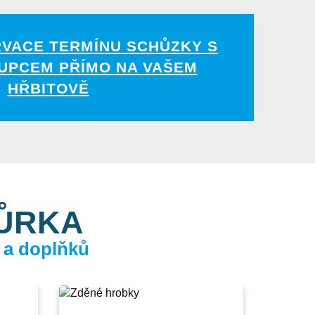
RVACE TERMÍNU SCHŮZKY S
UPCEM PŘÍMO NA VAŠEM
HŘBITOVĚ
KŮRKA
 a doplňků