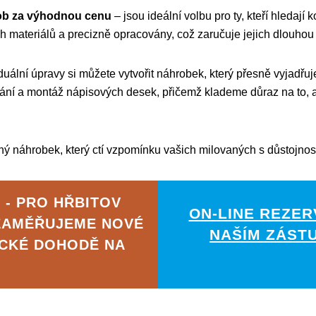
ob za výhodnou cenu
– jsou ideální volbu pro ty, kteří hledají
 materiálů a precizně opracovány, což zaručuje jejich dlouhou 
uální úpravy si můžete vytvořit náhrobek, který přesně vyjadřu
ování a montáž nápisových desek, přičemž klademe důraz na to,
čný náhrobek, který ctí vzpomínku vašich milovaných s důstojno
 - PRO HŘBITOV
ON-LINE REZER
ZAMĚŘUJEME NOVÉ
NAŠÍM ZÁST
ICKÉ DOHODĚ NA