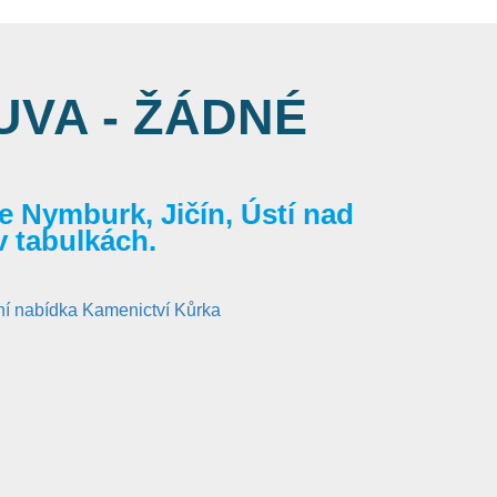
VA - ŽÁDNÉ
 Nymburk, Jičín, Ústí nad
v tabulkách.