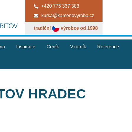
+420 775 337 383
kurka@kamenovyroba.cz
tradiční
výrobce od 1998
jna
Inspirace
Ceník
Vzorník
Reference
ITOV HRADEC