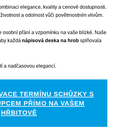
 kombinaci elegance, kvality a cenové dostupnosti.
životnost a odolnost vůči povětrnostním vlivům.
je osobní přání a vzpomínku na vaše blízké. Naše
 aby každá
nápisová deska na hrob
splňovala
stí a nadčasovou elegancí.
VACE TERMÍNU SCHŮZKY S
UPCEM PŘÍMO NA VAŠEM
HŘBITOVĚ