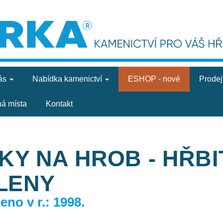
ás
Nabídka
kamenictví
ESHOP - nové
Prode
ná místa
Kontakt
KY NA HROB - HŘB
LENY
no v r.: 1998.