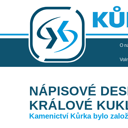
O n
Vol
NÁPISOVÉ DES
KRÁLOVÉ KUK
Kamenictví Kůrka bylo založe