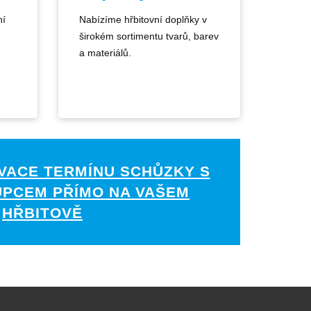
ní
Nabízíme hřbitovní doplňky v
širokém sortimentu tvarů, barev
a materiálů.
VACE TERMÍNU SCHŮZKY S
UPCEM PŘÍMO NA VAŠEM
HŘBITOVĚ