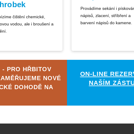
 hrobek
Provádíme sekání i písková
nápisů, zlacení, stříbření a
ízíme čištění chemické,
barvení nápisů do kamene.
kovou vodou, ale i broušení a
ění.
 - PRO HŘBITOV
ON-LINE REZER
ZAMĚŘUJEME NOVÉ
NAŠÍM ZÁST
ICKÉ DOHODĚ NA