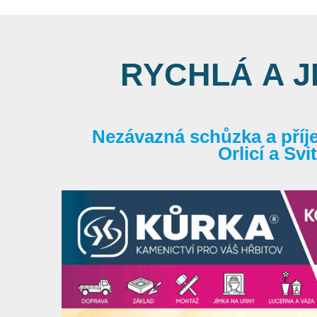
RYCHLÁ A 
Nezávazná schůzka a příj
Orlicí a Sv