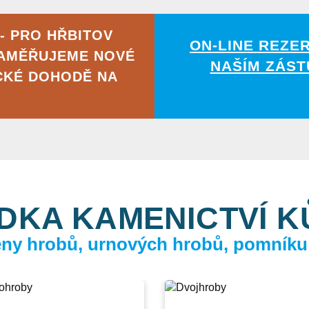
- PRO HŘBITOV
ON-LINE REZE
ZAMĚŘUJEME NOVÉ
NAŠÍM ZÁST
CKÉ DOHODĚ NA
DKA KAMENICTVÍ 
ceny hrobů, urnových hrobů, pomníku