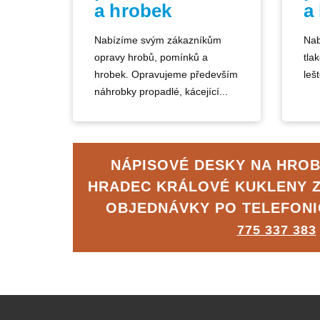
a hrobek
a
Nabízíme svým zákazníkům
Nab
opravy hrobů, pomínků a
tla
hrobek. Opravujeme především
lešt
náhrobky propadlé, kácející...
NÁPISOVÉ DESKY NA HROB
HRADEC KRÁLOVÉ KUKLENY 
OBJEDNÁVKY PO TELEFON
775 337 383