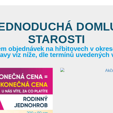
JEDNODUCHÁ DOMLU
STAROSTI
em objednávek na hřbitovech v okrese
itavy viz níže, dle termínů uvedených 