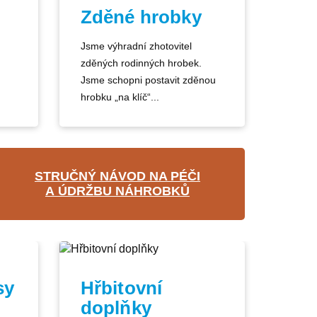
Zděné hrobky
Jsme výhradní zhotovitel
zděných rodinných hrobek.
Jsme schopni postavit zděnou
hrobku „na klíč“...
STRUČNÝ NÁVOD NA PÉČI
A ÚDRŽBU NÁHROBKŮ
sy
Hřbitovní
doplňky