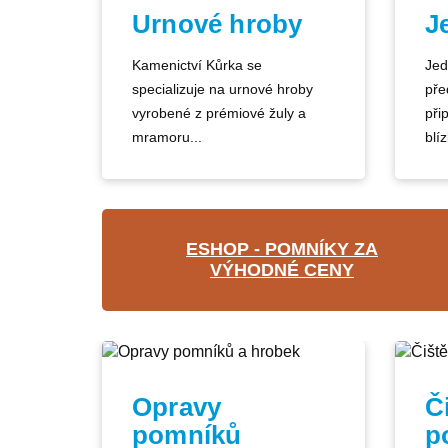
Urnové hroby
J
Kamenictví Kůrka se
Jed
specializuje na urnové hroby
pře
vyrobené z prémiové žuly a
při
mramoru...
blíz
ESHOP - POMNÍKY ZA
VÝHODNÉ CENY
Opravy
Č
pomníků
p