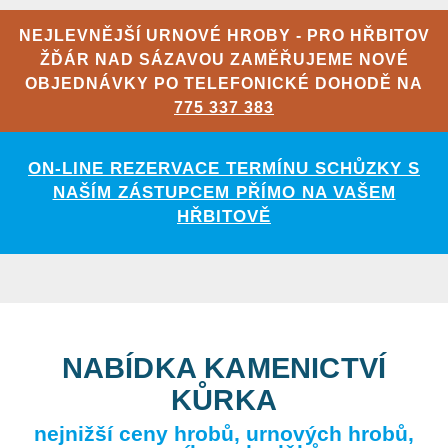
NEJLEVNĚJŠÍ URNOVÉ HROBY - PRO HŘBITOV
ŽĎÁR NAD SÁZAVOU ZAMĚŘUJEME NOVÉ
OBJEDNÁVKY PO TELEFONICKÉ DOHODĚ NA
775 337 383
ON-LINE REZERVACE TERMÍNU SCHŮZKY S
NAŠÍM ZÁSTUPCEM PŘÍMO NA VAŠEM
HŘBITOVĚ
NABÍDKA KAMENICTVÍ
KŮRKA
nejnižší ceny hrobů, urnových hrobů,