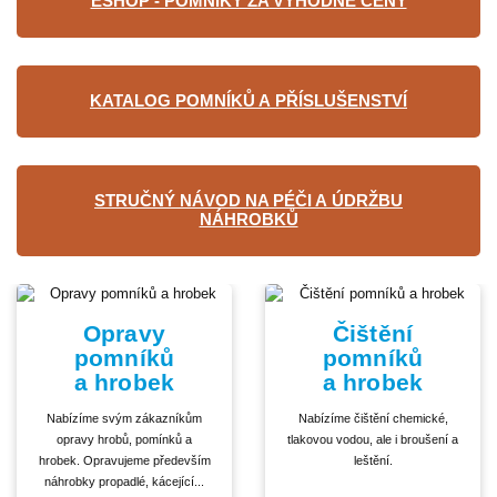
ESHOP - POMNÍKY ZA VÝHODNÉ CENY
KATALOG POMNÍKŮ A PŘÍSLUŠENSTVÍ
STRUČNÝ NÁVOD NA PÉČI A ÚDRŽBU
NÁHROBKŮ
Opravy
Čištění
pomníků
pomníků
a hrobek
a hrobek
Nabízíme svým zákazníkům
Nabízíme čištění chemické,
opravy hrobů, pomínků a
tlakovou vodou, ale i broušení a
hrobek. Opravujeme především
leštění.
náhrobky propadlé, kácející...