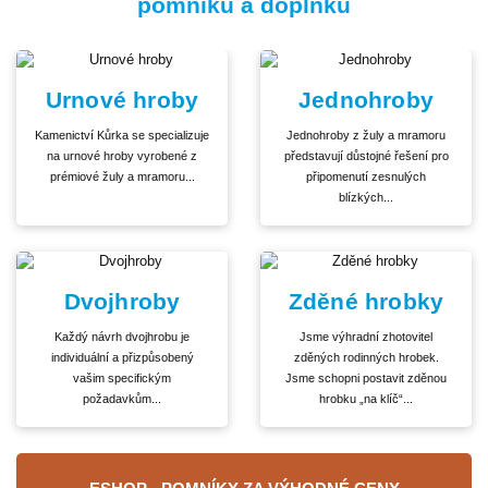
pomníku a doplňků
Urnové hroby
Jednohroby
Kamenictví Kůrka se specializuje
Jednohroby z žuly a mramoru
na urnové hroby vyrobené z
představují důstojné řešení pro
prémiové žuly a mramoru...
připomenutí zesnulých
blízkých...
Dvojhroby
Zděné hrobky
Každý návrh dvojhrobu je
Jsme výhradní zhotovitel
individuální a přizpůsobený
zděných rodinných hrobek.
vašim specifickým
Jsme schopni postavit zděnou
požadavkům...
hrobku „na klíč“...