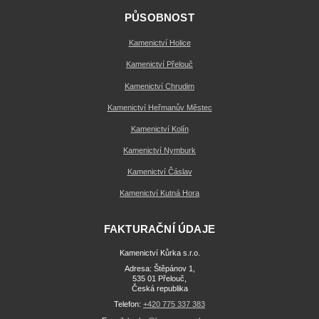
PŮSOBNOST
Kamenictví Holice
Kamenictví Přelouč
Kamenictví Chrudim
Kamenictví Heřmanův Městec
Kamenictví Kolín
Kamenictví Nymburk
Kamenictví Čáslav
Kamenictví Kutná Hora
FAKTURAČNÍ ÚDAJE
Kamenictví Kůrka s.r.o.
Adresa: Štěpánov 1,
535 01 Přelouč,
Česká republika
Telefon:
+420 775 337 383