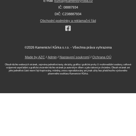
E-mail:
kurka@kamenovyroba.cz
IČ: 08887934
DIČ: CZ08887934
Obchodní podmínky a reklamační řád
©2026 Kamenictví Kůrka s.r.o. - Všechna práva vyhrazena
Made by AZC
/
Admin
/
Nastavení soukromí
/
Ochrana OÚ
Obsah těchto webových stránek, zejména jednotlivé texty, obrázky, grafika i grafické prvky či multimediální soubory, celkové
vzájemné uspořádání a grafické ztvárnění těchto stránek je autorským dílem a jako takové je chráněno. Obsah stránek ani
jeho jednotlivé části nesmí být kopírovány, měněny, znovu reprodukovány ani jinak užity bez předchozího výslovného
písemného souhlasu Kamenictví Kůrka.