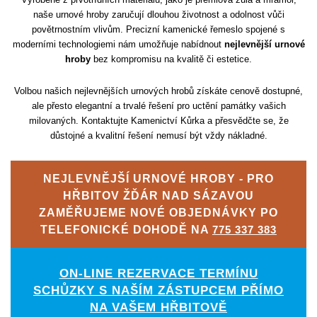
naše urnové hroby zaručují dlouhou životnost a odolnost vůči
povětrnostním vlivům. Precizní kamenické řemeslo spojené s
moderními technologiemi nám umožňuje nabídnout
nejlevnější urnové
hroby
bez kompromisu na kvalitě či estetice.
Volbou našich nejlevnějších urnových hrobů získáte cenově dostupné,
ale přesto elegantní a trvalé řešení pro uctění památky vašich
milovaných. Kontaktujte Kamenictví Kůrka a přesvědčte se, že
důstojné a kvalitní řešení nemusí být vždy nákladné.
NEJLEVNĚJŠÍ URNOVÉ HROBY - PRO
HŘBITOV ŽĎÁR NAD SÁZAVOU
ZAMĚŘUJEME NOVÉ OBJEDNÁVKY PO
TELEFONICKÉ DOHODĚ NA
775 337 383
ON-LINE REZERVACE TERMÍNU
SCHŮZKY S NAŠÍM ZÁSTUPCEM PŘÍMO
NA VAŠEM HŘBITOVĚ