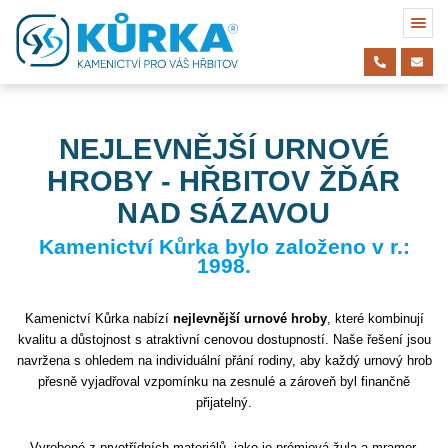
NEJLEVNĚJŠÍ URNOVÉ
HROBY - HŘBITOV ŽĎÁR
NAD SÁZAVOU
Kamenictví Kůrka bylo založeno v r.:
1998.
Kamenictví Kůrka nabízí
nejlevnější urnové hroby
, které kombinují
kvalitu a důstojnost s atraktivní cenovou dostupností. Naše řešení jsou
navržena s ohledem na individuální přání rodiny, aby každý urnový hrob
přesně vyjadřoval vzpomínku na zesnulé a zároveň byl finančně
přijatelný.
Vyrobené z prvotřídních materiálů, jako je prémiová žula a mramor,