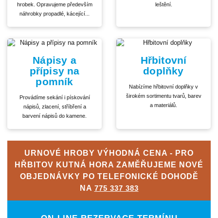
hrobek. Opravujeme především
leštění.
náhrobky propadlé, kácející...
Nápisy a
Hřbitovní
přípisy na
doplňky
pomník
Nabízíme hřbitovní doplňky v
širokém sortimentu tvarů, barev
Provádíme sekání i pískování
a materiálů.
nápisů, zlacení, stříbření a
barvení nápisů do kamene.
URNOVÉ HROBY VÝHODNÁ CENA - PRO
HŘBITOV KUTNÁ HORA ZAMĚŘUJEME NOVÉ
OBJEDNÁVKY PO TELEFONICKÉ DOHODĚ
NA
775 337 383