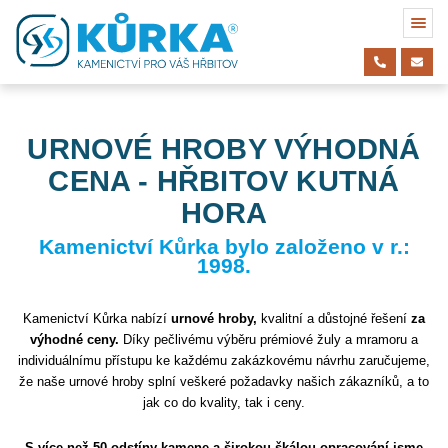
URNOVÉ HROBY VÝHODNÁ
CENA - HŘBITOV KUTNÁ
HORA
Kamenictví Kůrka bylo založeno v r.:
1998.
Kamenictví Kůrka nabízí
urnové hroby,
kvalitní a důstojné řešení
za
výhodné ceny.
Díky pečlivému výběru prémiové žuly a mramoru a
individuálnímu přístupu ke každému zakázkovému návrhu zaručujeme,
že naše urnové hroby splní veškeré požadavky našich zákazníků, a to
jak co do kvality, tak i ceny.
S více než 50 odstíny kamene a širokou škálou opracování jsme