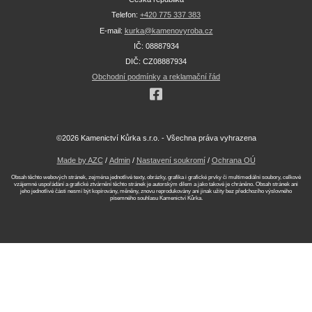
Telefon:
+420 775 337 383
E-mail:
kurka@kamenovyroba.cz
IČ: 08887934
DIČ: CZ08887934
Obchodní podmínky a reklamační řád
©2026 Kamenictví Kůrka s.r.o. - Všechna práva vyhrazena
Made by AZC
/
Admin
/
Nastavení soukromí
/
Ochrana OÚ
Obsah těchto webových stránek, zejména jednotlivé texty, obrázky, grafika i grafické prvky či multimediální soubory, celkové
vzájemné uspořádání a grafické ztvárnění těchto stránek je autorským dílem a jako takové je chráněno. Obsah stránek ani
jeho jednotlivé části nesmí být kopírovány, měněny, znovu reprodukovány ani jinak užity bez předchozího výslovného
písemného souhlasu Kamenictví Kůrka.