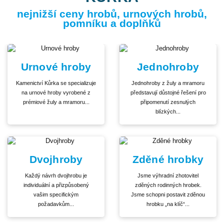
nejnižší ceny hrobů, urnových hrobů,
pomníku a doplňků
Urnové hroby
Jednohroby
Kamenictví Kůrka se specializuje
Jednohroby z žuly a mramoru
na urnové hroby vyrobené z
představují důstojné řešení pro
prémiové žuly a mramoru...
připomenutí zesnulých
blízkých...
Dvojhroby
Zděné hrobky
Každý návrh dvojhrobu je
Jsme výhradní zhotovitel
individuální a přizpůsobený
zděných rodinných hrobek.
vašim specifickým
Jsme schopni postavit zděnou
požadavkům...
hrobku „na klíč“...