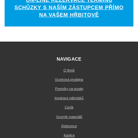
ON-LINE REZERVACE TERMÍNU
SCHŮZKY S NAŠÍM ZÁSTUPCEM PŘÍMO
NA VAŠEM HŘBITOVĚ
NAVIGACE
O firmě
Vzorková prodejna
Pomníky na prodej
Inspirace náhrobků
Ceník
Vzorník materiálů
Reference
Kariéra