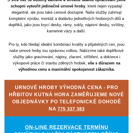
schopni vytvořit jedinečné urnové hroby
, které nejen vypadají
elegantně, ale jsou také cenově dostupné. Naše služby zahrnují
kompletní výrobu, montáž a dodávku jednotlivých hrobových dílů a
doplňků, jako jsou krycí desky, rámy, sokly, nápisní desky, svítilny,
kamenné vázy a další.
Pro ty, kdo hledají ideální kombinaci kvality a přijatelných cen, jsou
naše urnové hroby tou správnou volbou. Nabízíme také doplňkové
služby jako gravírování, nápisy, zlacení, stříbření, a dokonce i
výkopové práce či stavbu zděných hrobek,
vše s důrazem na
výhodnou cenu a maximální spokojenost zákazníka.
URNOVÉ HROBY VÝHODNÁ CENA - PRO
HŘBITOV KUTNÁ HORA ZAMĚŘUJEME NOVÉ
OBJEDNÁVKY PO TELEFONICKÉ DOHODĚ
NA
775 337 383
ON-LINE REZERVACE TERMÍNU