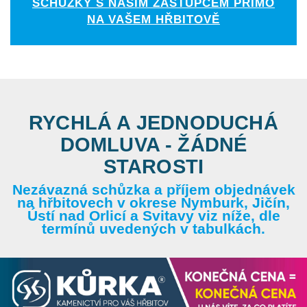
SCHŮZKY S NAŠÍM ZÁSTUPCEM PŘÍMO
NA VAŠEM HŘBITOVĚ
RYCHLÁ A JEDNODUCHÁ
DOMLUVA - ŽÁDNÉ
STAROSTI
Nezávazná schůzka a příjem objednávek
na hřbitovech v okrese Nymburk, Jičín,
Ústí nad Orlicí a Svitavy viz níže, dle
termínů uvedených v tabulkách.