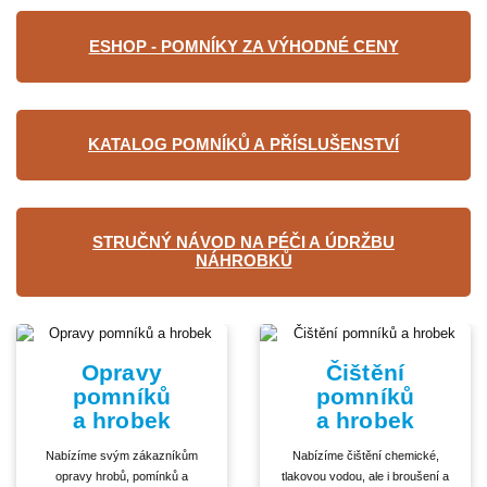
ESHOP - POMNÍKY ZA VÝHODNÉ CENY
KATALOG POMNÍKŮ A PŘÍSLUŠENSTVÍ
STRUČNÝ NÁVOD NA PÉČI A ÚDRŽBU
NÁHROBKŮ
Opravy
Čištění
pomníků
pomníků
a hrobek
a hrobek
Nabízíme svým zákazníkům
Nabízíme čištění chemické,
opravy hrobů, pomínků a
tlakovou vodou, ale i broušení a