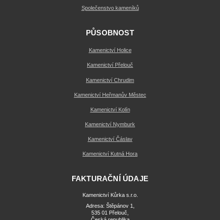
Společenstvo kameníků
PŮSOBNOST
Kamenictví Holice
Kamenictví Přelouč
Kamenictví Chrudim
Kamenictví Heřmanův Městec
Kamenictví Kolín
Kamenictví Nymburk
Kamenictví Čáslav
Kamenictví Kutná Hora
FAKTURAČNÍ ÚDAJE
Kamenictví Kůrka s.r.o.
Adresa: Štěpánov 1,
535 01 Přelouč,
Česká republika