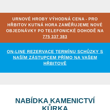
URNOVÉ HROBY VÝHODNÁ CENA - PRO
HŘBITOV KUTNÁ HORA ZAMĚŘUJEME NOVÉ
OBJEDNÁVKY PO TELEFONICKÉ DOHODĚ NA
775 337 383
ON-LINE REZERVACE TERMÍNU SCHŮZKY S
NAŠÍM ZÁSTUPCEM PŘÍMO NA VAŠEM
HŘBITOVĚ
NABÍDKA KAMENICTVÍ
KŮRKA