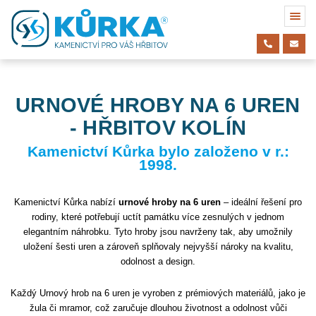
URNOVÉ HROBY NA 6 UREN
- HŘBITOV KOLÍN
Kamenictví Kůrka bylo založeno v r.:
1998.
Kamenictví Kůrka nabízí
urnové hroby na 6 uren
– ideální řešení pro
rodiny, které potřebují uctít památku více zesnulých v jednom
elegantním náhrobku. Tyto hroby jsou navrženy tak, aby umožnily
uložení šesti uren a zároveň splňovaly nejvyšší nároky na kvalitu,
odolnost a design.
Každý Urnový hrob na 6 uren je vyroben z prémiových materiálů, jako je
žula či mramor, což zaručuje dlouhou životnost a odolnost vůči