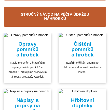
STRUČNÝ NÁVOD NA PÉČI A ÚDRŽBU
NÁHROBKŮ
Opravy
Čištění
pomníků
pomníků
a hrobek
a hrobek
Nabízíme svým zákazníkům
Nabízíme čištění chemické,
opravy hrobů, pomínků a
tlakovou vodou, ale i broušení a
hrobek. Opravujeme především
leštění.
náhrobky propadlé, kácející...
Nápisy a
Hřbitovní
přípisy na
doplňky