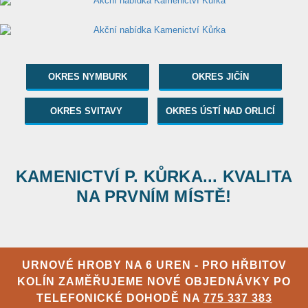
OKRES NYMBURK
OKRES JIČÍN
OKRES SVITAVY
OKRES ÚSTÍ NAD ORLICÍ
KAMENICTVÍ P. KŮRKA... KVALITA
NA PRVNÍM MÍSTĚ!
URNOVÉ HROBY NA 6 UREN - PRO HŘBITOV
KOLÍN ZAMĚŘUJEME NOVÉ OBJEDNÁVKY PO
TELEFONICKÉ DOHODĚ NA
775 337 383