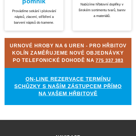
pomník
Nabízíme hřbitovní doplňky v
širokém sortimentu tvarů, barev
Provádíme sekání i pískování
a materiálů.
nápisů, zlacení, stříbření a
barvení nápisů do kamene.
URNOVÉ HROBY NA 6 UREN - PRO HŘBITOV
KOLÍN ZAMĚŘUJEME NOVÉ OBJEDNÁVKY
PO TELEFONICKÉ DOHODĚ NA
775 337 383
ON-LINE REZERVACE TERMÍNU
SCHŮZKY S NAŠÍM ZÁSTUPCEM PŘÍMO
NA VAŠEM HŘBITOVĚ