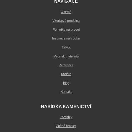
NAVIGACE
O firmě
Vzorková prodejna
Pomníky na prodej
Inspirace náhrobků
Ceník
Vzorník materiálů
Reference
Kariéra
Blog
Kontakt
NABÍDKA KAMENICTVÍ
Pomníky
Zděné hrobky