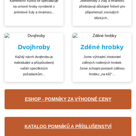
Kamenictví Kůrka se specializuje
Jednohroby z žuly a mramoru
na urnové hroby vyrobené z
představují důstojné řešení pro
prémiové žuly a mramoru...
připomenutí zesnulých
blízkých...
Dvojhroby
Zděné hrobky
Každý návrh dvojhrobu je
Jsme výhradní zhotovitel
individuální a přizpůsobený
zděných rodinných hrobek.
vašim specifickým
Jsme schopni postavit zděnou
požadavkům...
hrobku „na klíč“...
ESHOP - POMNÍKY ZA VÝHODNÉ CENY
KATALOG POMNÍKŮ A PŘÍSLUŠENSTVÍ