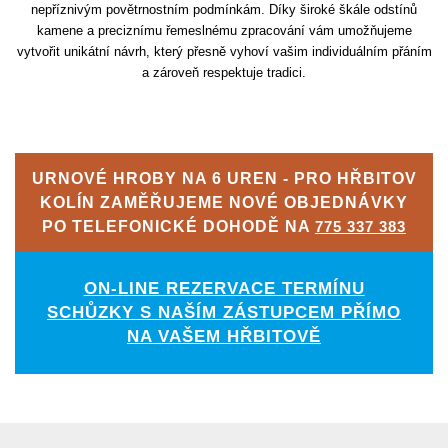
nepříznivým povětrnostním podmínkám. Díky široké škále odstínů
kamene a preciznímu řemeslnému zpracování vám umožňujeme
vytvořit unikátní návrh, který přesně vyhoví vašim individuálním přáním
a zároveň respektuje tradici.
URNOVÉ HROBY NA 6 UREN - PRO HŘBITOV
KOLÍN ZAMĚŘUJEME NOVÉ OBJEDNÁVKY
PO TELEFONICKÉ DOHODĚ NA
775 337 383
ON-LINE REZERVACE TERMÍNU
SCHŮZKY S NAŠÍM ZÁSTUPCEM PŘÍMO
NA VAŠEM HŘBITOVĚ