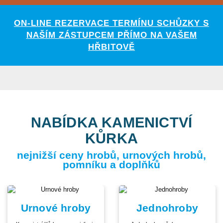
ON-LINE REZERVACE TERMÍNU SCHŮZKY S
NAŠÍM ZÁSTUPCEM PŘÍMO NA VAŠEM
HŘBITOVĚ
NABÍDKA KAMENICTVÍ
KŮRKA
nejnižší ceny hrobů, urnových hrobů,
pomníku a doplňků
Urnové hroby
Jednohroby