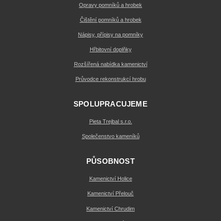
Opravy pomníků a hrobek
Čištění pomníků a hrobek
Nápisy, přípisy na pomníky
Hřbitovní doplňky
Rozšířená nabídka kamenictví
Průvodce rekonstrukcí hrobu
SPOLUPRACUJEME
Pieta Trejbal s.r.o.
Společenstvo kameníků
PŮSOBNOST
Kamenictví Holice
Kamenictví Přelouč
Kamenictví Chrudim