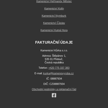
Kamenictví Heřmanův Městec
Kamenictví Kolín
Kamenictví Nymburk
Kamenictví Čáslav
Kamenictví Kutná Hora
FAKTURAČNÍ ÚDAJE
Kamenictví Kůrka s.r.o.
Adresa: Štěpánov 1,
535 01 Přelouč,
Česká republika
Telefon:
+420 775 337 383
E-mail:
kurka@kamenovyroba.cz
IČ: 08887934
DIČ: CZ08887934
Obchodní podmínky a reklamační řád