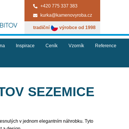
+420 775 337 383
kurka@kamenovyroba.cz
tradiční
výrobce od 1998
jna
Inspirace
Ceník
Vzorník
Reference
TOV SEZEMICE
e zesnulých v jednom elegantním náhrobku. Tyto
t a design.