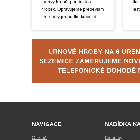
opravy hrobů, pomínků a
tla
hrobek. Opravujeme především
lešt
náhrobky propadlé, kácející...
URNOVÉ HROBY NA 6 UREN
SEZEMICE ZAMĚŘUJEME NOV
TELEFONICKÉ DOHODĚ
NAVIGACE
NABÍDKA K
O firmě
Pomníky