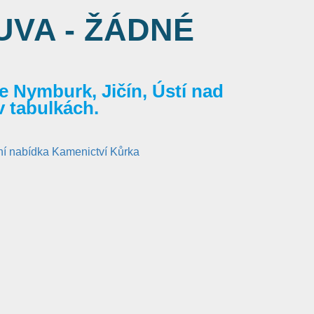
VA - ŽÁDNÉ
 Nymburk, Jičín, Ústí nad
v tabulkách.