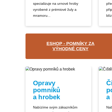
specializuje na urnové hroby
pře
vyrobené z prémiové žuly a
při
mramoru...
blíz
ESHOP - POMNÍKY ZA
VÝHODNÉ CENY
Opravy
Č
pomníků
p
a hrobek
a
Nabízíme svým zákazníkům
Nab