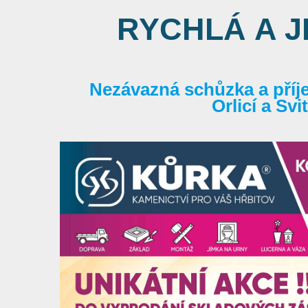
RYCHLÁ A 
Nezávazná schůzka a příj
Orlicí a Sv