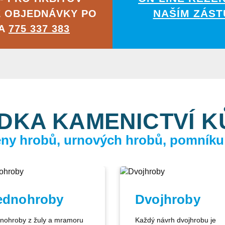
NAŠÍM ZÁST
É OBJEDNÁVKY PO
NA
775 337 383
DKA KAMENICTVÍ 
ceny hrobů, urnových hrobů, pomníku
ednohroby
Dvojhroby
nohroby z žuly a mramoru
Každý návrh dvojhrobu je