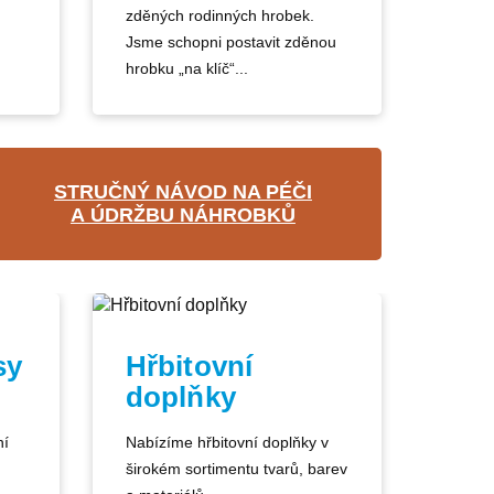
zděných rodinných hrobek.
Jsme schopni postavit zděnou
hrobku „na klíč“...
STRUČNÝ NÁVOD NA PÉČI
A ÚDRŽBU NÁHROBKŮ
sy
Hřbitovní
doplňky
ní
Nabízíme hřbitovní doplňky v
širokém sortimentu tvarů, barev