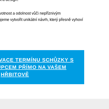
votnost a odolnost vůči nepříznivým
e vytvořit unikátní návrh, který přesně vyhoví
VACE TERMÍNU SCHŮZKY S
UPCEM PŘÍMO NA VAŠEM
HŘBITOVĚ