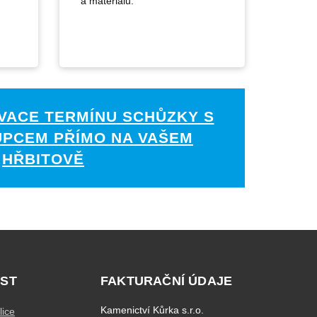
a materiálů.
VACE TERMÍNU SCHŮZKY S
UPCEM PŘÍMO NA VAŠEM
HŘBITOVĚ
ST
FAKTURAČNÍ ÚDAJE
Kamenictví Kůrka s.r.o.
lice