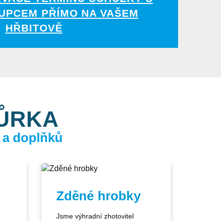
UPCEM PŘÍMO NA VAŠEM
HŘBITOVĚ
KŮRKA
 a doplňků
Zděné hrobky
Jsme výhradní zhotovitel