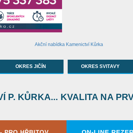
OKRES JIČÍN
OKRES SVITAVY
 P. KŮRKA... KVALITA NA PR
ON-LINE REZE
- PRO HŘBITOV