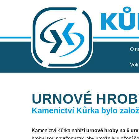
O n
Vol
URNOVÉ HROBY
Kamenictví Kůrka bylo založe
Kamenictví Kůrka nabízí
urnové hroby na 6 ure
hroby jsou navrženy tak, aby umožnily uložení še