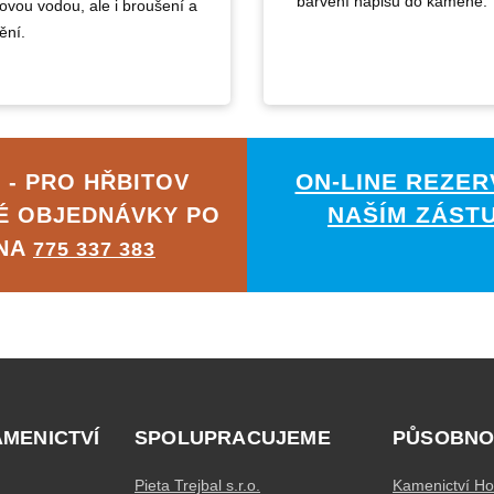
barvení nápisů do kamene.
kovou vodou, ale i broušení a
ění.
ON-LINE REZER
 - PRO HŘBITOV
NAŠÍM ZÁST
É OBJEDNÁVKY PO
 NA
775 337 383
AMENICTVÍ
SPOLUPRACUJEME
PŮSOBNO
Pieta Trejbal s.r.o.
Kamenictví Ho