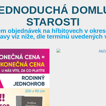
JEDNODUCHÁ DOMLU
STAROSTI
em objednávek na hřbitovech v okrese
itavy viz níže, dle termínů uvedených 