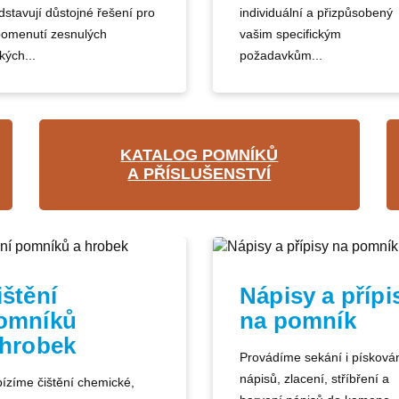
dstavují důstojné řešení pro
individuální a přizpůsobený
pomenutí zesnulých
vašim specifickým
kých...
požadavkům...
KATALOG POMNÍKŮ
A PŘÍSLUŠENSTVÍ
ištění
Nápisy a přípi
omníků
na pomník
 hrobek
Provádíme sekání i písková
nápisů, zlacení, stříbření a
ízíme čištění chemické,