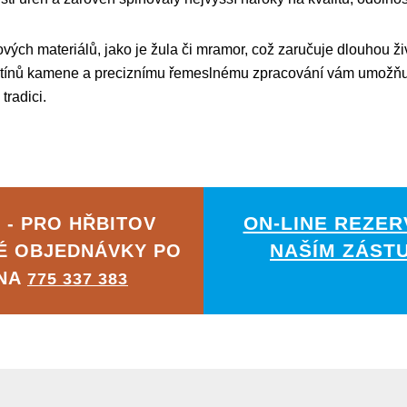
ých materiálů, jako je žula či mramor, což zaručuje dlouhou ži
tínů kamene a preciznímu řemeslnému zpracování vám umožňujem
tradici.
ON-LINE REZER
 - PRO HŘBITOV
NAŠÍM ZÁST
É OBJEDNÁVKY PO
 NA
775 337 383