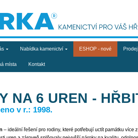
ás
Nabídka
kamenictví
ESHOP - nové
Prode
ná místa
Kontakt
 NA 6 UREN - HŘBI
no v r.: 1998.
n
– ideální řešení pro rodiny, které potřebují uctít památku víc
sti uren a zároveň splňovaly nejvyšší nároky na kvalitu, odolnos