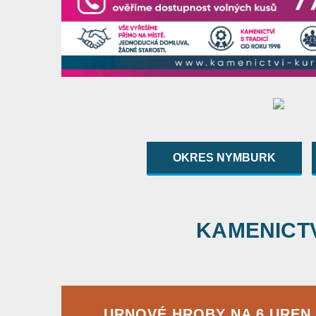
OKRES NYMBURK
KAMENICTVÍ
URNOVÉ HROBY NA 6 UREN 