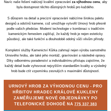
Navíc naše řešení nabízejí kvalitní zpracování
za výhodnou cenu
, aby
byla dostupnost těchto důstojných hrobů pro každého.
S důrazem na detail a precizní opracování nabízíme širokou paletu
designů a odstínů kamene, což umožňuje vytvořit Urnový hrob přesně
podle vašich představ. Moderní technologie v kombinaci s tradičním
kamenickým řemeslem zajišťují, že každý hrob je nejen esteticky
působivý, ale také funkční a dlouhodobě odolný vůči vlivům přírody.
Kompletní služby Kamenictví Kůrka zahrnují nejen výrobu samotného
Urnového hrobu, ale také jeho montáž, gravírování a následné opravy.
Díky odbornému poradenství a individuálnímu přístupu zajistíme, že
každý detail bude vyhovovat nejvyšším standardům kvality a výsledný
hrob bude ctít vzpomínku zesnulých s maximální důstojností.
URNOVÝ HROB ZA VÝHODNOU CENU - PRO
HŘBITOV HRADEC KRÁLOVÉ KUKLENY
ZAMĚŘUJEME NOVÉ OBJEDNÁVKY PO
TELEFONICKÉ DOHODĚ NA
775 337 383