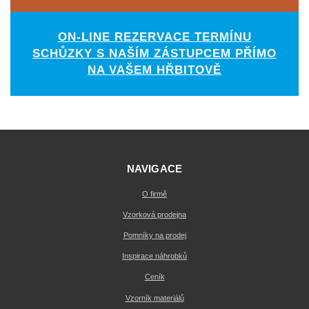
ON-LINE REZERVACE TERMÍNU
SCHŮZKY S NAŠÍM ZÁSTUPCEM PŘÍMO
NA VAŠEM HŘBITOVĚ
NAVIGACE
O firmě
Vzorková prodejna
Pomníky na prodej
Inspirace náhrobků
Ceník
Vzorník materiálů