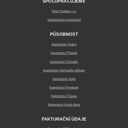
SPOLUPRACUJEME
Pieta Trejbal s.r.o.
Společenstvo kameníků
PŮSOBNOST
Kamenictví Holice
Kamenictví Přelouč
Kamenictví Chrudim
Kamenictví Heřmanův Městec
Kamenictví Kolín
Kamenictví Nymburk
Kamenictví Čáslav
Kamenictví Kutná Hora
FAKTURAČNÍ ÚDAJE