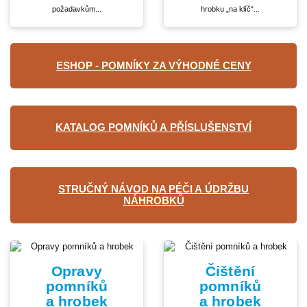
požadavkům...
hrobku „na klíč“...
ESHOP - POMNÍKY ZA VÝHODNÉ CENY
KATALOG POMNÍKŮ A PŘÍSLUŠENSTVÍ
STRUČNÝ NÁVOD NA PÉČI A ÚDRŽBU
NÁHROBKŮ
Opravy
Čištění
pomníků
pomníků
a hrobek
a hrobek