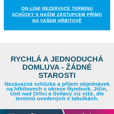
ON-LINE REZERVACE TERMÍNU
SCHŮZKY S NAŠÍM ZÁSTUPCEM PŘÍMO
NA VAŠEM HŘBITOVĚ
RYCHLÁ A JEDNODUCHÁ
DOMLUVA - ŽÁDNÉ
STAROSTI
Nezávazná schůzka a příjem objednávek
na hřbitovech v okrese Nymburk, Jičín,
Ústí nad Orlicí a Svitavy viz níže, dle
termínů uvedených v tabulkách.