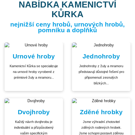
NABÍDKA KAMENICTVÍ
KŮRKA
nejnižší ceny hrobů, urnových hrobů,
pomníku a doplňků
Urnové hroby
Jednohroby
Kamenictví Kůrka se specializuje
Jednohroby z žuly a mramoru
na urnové hroby vyrobené z
představují důstojné řešení pro
prémiové žuly a mramoru...
připomenutí zesnulých
blízkých...
Dvojhroby
Zděné hrobky
Každý návrh dvojhrobu je
Jsme výhradní zhotovitel
individuální a přizpůsobený
zděných rodinných hrobek.
vašim specifickým
Jsme schopni postavit zděnou