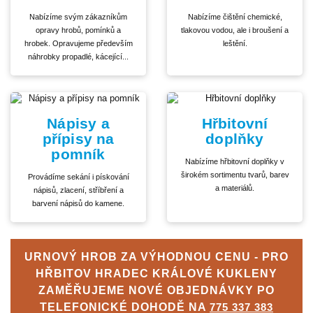
Nabízíme svým zákazníkům
Nabízíme čištění chemické,
opravy hrobů, pomínků a
tlakovou vodou, ale i broušení a
hrobek. Opravujeme především
leštění.
náhrobky propadlé, kácející...
Nápisy a
Hřbitovní
přípisy na
doplňky
pomník
Nabízíme hřbitovní doplňky v
širokém sortimentu tvarů, barev
Provádíme sekání i pískování
a materiálů.
nápisů, zlacení, stříbření a
barvení nápisů do kamene.
URNOVÝ HROB ZA VÝHODNOU CENU - PRO
HŘBITOV HRADEC KRÁLOVÉ KUKLENY
ZAMĚŘUJEME NOVÉ OBJEDNÁVKY PO
TELEFONICKÉ DOHODĚ NA
775 337 383