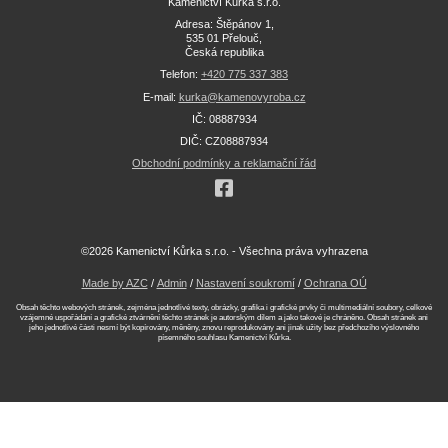
Kamenictví Kůrka s.r.o.
Adresa: Štěpánov 1,
535 01 Přelouč,
Česká republika
Telefon:
+420 775 337 383
E-mail:
kurka@kamenovyroba.cz
IČ: 08887934
DIČ: CZ08887934
Obchodní podmínky a reklamační řád
©2026 Kamenictví Kůrka s.r.o. - Všechna práva vyhrazena
Made by AZC
/
Admin
/
Nastavení soukromí
/
Ochrana OÚ
Obsah těchto webových stránek, zejména jednotlivé texty, obrázky, grafika i grafické prvky či multimediální soubory, celkové
vzájemné uspořádání a grafické ztvárnění těchto stránek je autorským dílem a jako takové je chráněno. Obsah stránek ani
jeho jednotlivé části nesmí být kopírovány, měněny, znovu reprodukovány ani jinak užity bez předchozího výslovného
písemného souhlasu Kamenictví Kůrka.