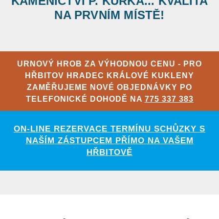
KAMENICTVÍ P. KŮRKA... KVALITA
NA PRVNÍM MÍSTĚ!
URNOVÝ HROB ZA VÝHODNOU CENU - PRO
HŘBITOV HRADEC KRÁLOVÉ KUKLENY
ZAMĚŘUJEME NOVÉ OBJEDNÁVKY PO
TELEFONICKÉ DOHODĚ NA
775 337 383
ON-LINE REZERVACE TERMÍNU SCHŮZKY S
NAŠÍM ZÁSTUPCEM PŘÍMO NA VAŠEM
HŘBITOVĚ