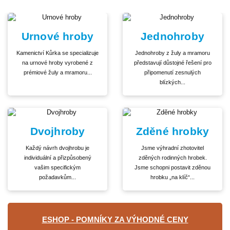
Urnové hroby
Jednohroby
Kamenictví Kůrka se specializuje
Jednohroby z žuly a mramoru
na urnové hroby vyrobené z
představují důstojné řešení pro
prémiové žuly a mramoru...
připomenutí zesnulých
blízkých...
Dvojhroby
Zděné hrobky
Každý návrh dvojhrobu je
Jsme výhradní zhotovitel
individuální a přizpůsobený
zděných rodinných hrobek.
vašim specifickým
Jsme schopni postavit zděnou
požadavkům...
hrobku „na klíč“...
ESHOP - POMNÍKY ZA VÝHODNÉ CENY