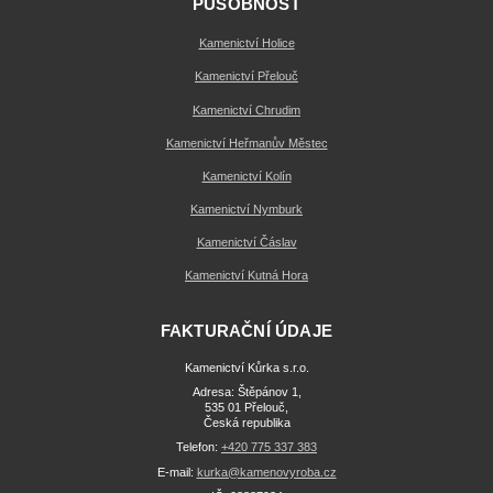
PŮSOBNOST
Kamenictví Holice
Kamenictví Přelouč
Kamenictví Chrudim
Kamenictví Heřmanův Městec
Kamenictví Kolín
Kamenictví Nymburk
Kamenictví Čáslav
Kamenictví Kutná Hora
FAKTURAČNÍ ÚDAJE
Kamenictví Kůrka s.r.o.
Adresa: Štěpánov 1,
535 01 Přelouč,
Česká republika
Telefon:
+420 775 337 383
E-mail:
kurka@kamenovyroba.cz