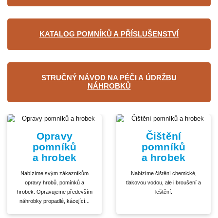
KATALOG POMNÍKŮ A PŘÍSLUŠENSTVÍ
STRUČNÝ NÁVOD NA PÉČI A ÚDRŽBU
NÁHROBKŮ
Opravy
Čištění
pomníků
pomníků
a hrobek
a hrobek
Nabízíme svým zákazníkům
Nabízíme čištění chemické,
opravy hrobů, pomínků a
tlakovou vodou, ale i broušení a
hrobek. Opravujeme především
leštění.
náhrobky propadlé, kácející...