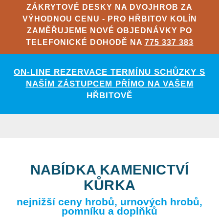
ZÁKRYTOVÉ DESKY NA DVOJHROB ZA
VÝHODNOU CENU - PRO HŘBITOV KOLÍN
ZAMĚŘUJEME NOVÉ OBJEDNÁVKY PO
TELEFONICKÉ DOHODĚ NA
775 337 383
ON-LINE REZERVACE TERMÍNU SCHŮZKY S
NAŠÍM ZÁSTUPCEM PŘÍMO NA VAŠEM
HŘBITOVĚ
NABÍDKA KAMENICTVÍ
KŮRKA
nejnižší ceny hrobů, urnových hrobů,
pomníku a doplňků