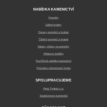
NABÍDKA KAMENICTVÍ
Pomníky
Zděné hrobky
Opravy pomníků a hrobek
Čištění pomníků a hrobek
Nápisy, přípisy na pomníky
Hřbitovní doplňky
Rozšířená nabídka kamenictví
Průvodce rekonstrukcí hrobu
SPOLUPRACUJEME
Pieta Trejbal s.r.o.
Společenstvo kameníků