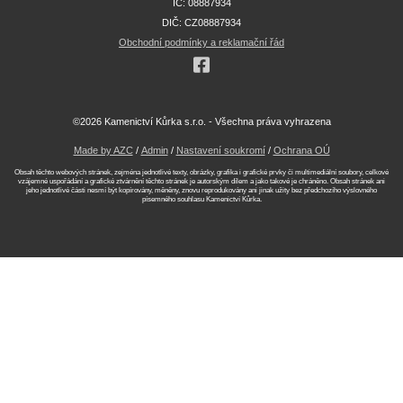
IČ: 08887934
DIČ: CZ08887934
Obchodní podmínky a reklamační řád
©2026 Kamenictví Kůrka s.r.o. - Všechna práva vyhrazena
Made by AZC
/
Admin
/
Nastavení soukromí
/
Ochrana OÚ
Obsah těchto webových stránek, zejména jednotlivé texty, obrázky, grafika i grafické prvky či multimediální soubory, celkové
vzájemné uspořádání a grafické ztvárnění těchto stránek je autorským dílem a jako takové je chráněno. Obsah stránek ani
jeho jednotlivé části nesmí být kopírovány, měněny, znovu reprodukovány ani jinak užity bez předchozího výslovného
písemného souhlasu Kamenictví Kůrka.