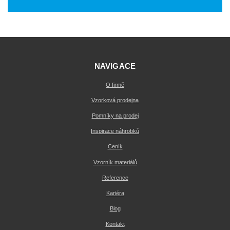
NAVIGACE
O firmě
Vzorková prodejna
Pomníky na prodej
Inspirace náhrobků
Ceník
Vzorník materiálů
Reference
Kariéra
Blog
Kontakt