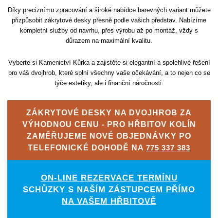
Díky preciznímu zpracování a široké nabídce barevných variant můžete
přizpůsobit zákrytové desky přesně podle vašich představ. Nabízíme
kompletní služby od návrhu, přes výrobu až po montáž, vždy s
důrazem na maximální kvalitu.
Vyberte si Kamenictví Kůrka a zajistěte si elegantní a spolehlivé řešení
pro váš dvojhrob, které splní všechny vaše očekávání, a to nejen co se
týče estetiky, ale i finanční náročnosti.
ZÁKRYTOVÉ DESKY NA DVOJHROB ZA
VÝHODNOU CENU - PRO HŘBITOV KOLÍN
ZAMĚŘUJEME NOVÉ OBJEDNÁVKY PO
TELEFONICKÉ DOHODĚ NA
775 337 383
ON-LINE REZERVACE TERMÍNU
SCHŮZKY S NAŠÍM ZÁSTUPCEM PŘÍMO
NA VAŠEM HŘBITOVĚ