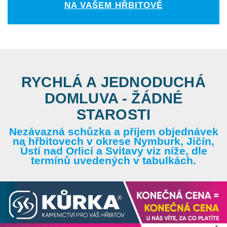
NA VAŠEM HŘBITOVĚ
RYCHLÁ A JEDNODUCHÁ
DOMLUVA - ŽÁDNÉ
STAROSTI
Nezávazná schůzka a příjem objednávek
na hřbitovech v okrese Nymburk, Jičín,
Ústí nad Orlicí a Svitavy viz níže, dle
termínů uvedených v tabulkách.