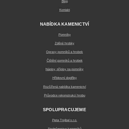
Blog
Kontakt
NABÍDKA KAMENICTVÍ
Pomníky
Zděné hrobky
Opravy pomníků a hrobek
Čištění pomníků a hrobek
Nápisy, přípisy na pomníky
Hřbitovní doplňky
Rozšířená nabídka kamenictví
Průvodce rekonstrukcí hrobu
SPOLUPRACUJEME
Pieta Trejbal s.r.o.
Společenstvo kameníků