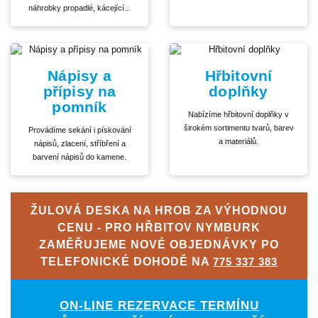
náhrobky propadlé, kácející...
Nápisy a
Hřbitovní
přípisy na
doplňky
pomník
Nabízíme hřbitovní doplňky v
širokém sortimentu tvarů, barev
Provádíme sekání i pískování
a materiálů.
nápisů, zlacení, stříbření a
barvení nápisů do kamene.
ŽULOVÁ DESKA NA HROB ZA VÝHODNOU
CENU - PRO HŘBITOV NYMBURK
ZAMĚŘUJEME NOVÉ OBJEDNÁVKY PO
TELEFONICKÉ DOHODĚ NA
775 337 383
ON-LINE REZERVACE TERMÍNU