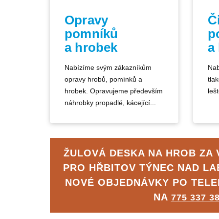
Opravy
Č
pomníků
p
a hrobek
a
Nabízíme svým zákazníkům
Nab
opravy hrobů, pomínků a
tla
hrobek. Opravujeme především
lešt
náhrobky propadlé, kácející...
ŽULOVÁ DESKA NA HROB ZA 
PRO HŘBITOV TÝNEC NAD L
NOVÉ OBJEDNÁVKY PO TEL
NA
775 337 3