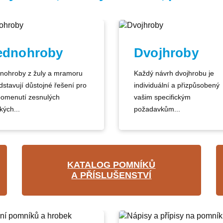
ednohroby
Dvojhroby
nohroby z žuly a mramoru
Každý návrh dvojhrobu je
dstavují důstojné řešení pro
individuální a přizpůsobený
pomenutí zesnulých
vašim specifickým
kých...
požadavkům...
KATALOG POMNÍKŮ
A PŘÍSLUŠENSTVÍ