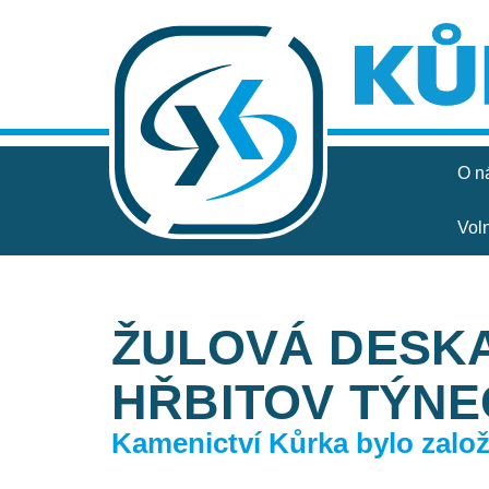
O n
Vol
ŽULOVÁ DESKA
HŘBITOV TÝNE
Kamenictví Kůrka bylo založe