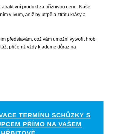
í a atraktivní produkt za příznivou cenu. Naše
ím vlivům, aniž by utrpěla ztrátu krásy a
šim představám, což vám umožní vytvořit hrob,
ontáž, přičemž vždy klademe důraz na
VACE TERMÍNU SCHŮZKY S
UPCEM PŘÍMO NA VAŠEM
HŘBITOVĚ