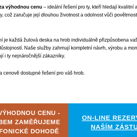
 za výhodnou cenu
– ideální řešení pro ty, kteří hledají kvalitn
 což zaručuje její dlouhou životnost a odolnost vůči povětrnostn
ní je každá žulová deska na hrob individuálně přizpůsobena va
 důstojností. Naše služby zahrnují kompletní návrh, výrobu a m
jí i ty nejnáročnější zákazníky.
 a cenově dostupné řešení pro váš hrob.
VÝHODNOU CENU -
ON-LINE REZER
ABEM ZAMĚŘUJEME
NAŠÍM ZÁST
EFONICKÉ DOHODĚ