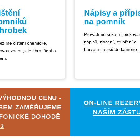
ištění
Nápisy a přípi
omníků
na pomník
 hrobek
Provádíme sekání i písková
nápisů, zlacení, stříbření a
ízíme čištění chemické,
barvení nápisů do kamene.
kovou vodou, ale i broušení a
ění.
VÝHODNOU CENU -
ON-LINE REZER
ABEM ZAMĚŘUJEME
NAŠÍM ZÁST
EFONICKÉ DOHODĚ
83