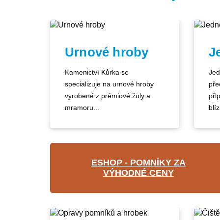
Urnové hroby
J
Kamenictví Kůrka se
Jed
specializuje na urnové hroby
pře
vyrobené z prémiové žuly a
při
mramoru...
blíz
ESHOP - POMNÍKY ZA
VÝHODNÉ CENY