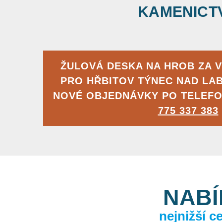
KAMENICTVÍ
ŽULOVÁ DESKA NA HROB ZA 
PRO HŘBITOV TÝNEC NAD LA
NOVÉ OBJEDNÁVKY PO TELEFO
775 337 383
NABÍ
nejnižší 