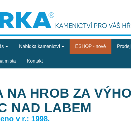
ás
Nabídka
kamenictví
ESHOP - nové
Prode
ná místa
Kontakt
 NA HROB ZA VÝHO
C NAD LABEM
no v r.: 1998.