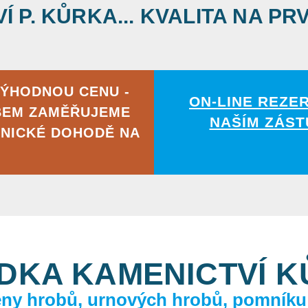
 P. KŮRKA... KVALITA NA PR
VÝHODNOU CENU -
ON-LINE REZE
BEM ZAMĚŘUJEME
NAŠÍM ZÁST
NICKÉ DOHODĚ NA
DKA KAMENICTVÍ 
ceny hrobů, urnových hrobů, pomníku