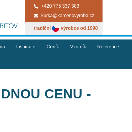
+420 775 337 383
kurka@kamenovyroba.cz
tradiční
výrobce od 1998
jna
Inspirace
Ceník
Vzorník
Reference
DNOU CENU -