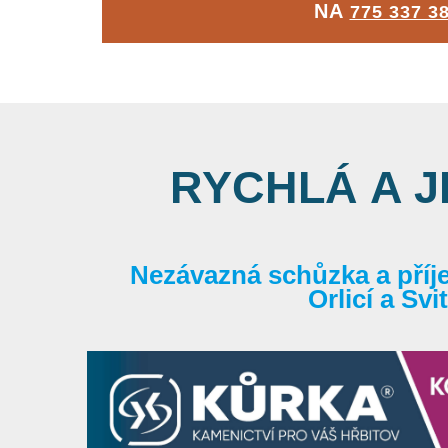
NA
775 337 3
RYCHLÁ A 
Nezávazná schůzka a příj
Orlicí a Sv