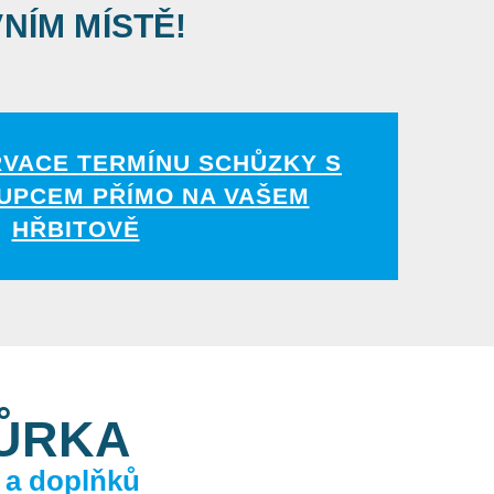
VNÍM MÍSTĚ!
RVACE TERMÍNU SCHŮZKY S
UPCEM PŘÍMO NA VAŠEM
HŘBITOVĚ
KŮRKA
 a doplňků