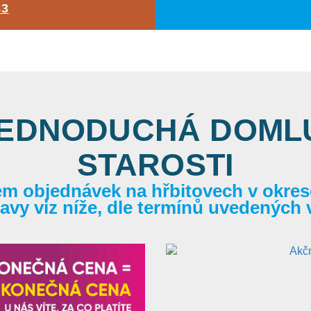
83
JEDNODUCHÁ DOMLU
STAROSTI
em objednávek na hřbitovech v okrese
itavy viz níže, dle termínů uvedených 