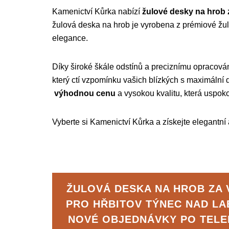
Kamenictví Kůrka nabízí
žulové desky na hrob
žulová deska na hrob je vyrobena z prémiové žuly,
elegance.
Díky široké škále odstínů a preciznímu opracová
který ctí vzpomínku vašich blízkých s maximální
výhodnou cenu
a
vysokou kvalitu, která uspoko
Vyberte si Kamenictví Kůrka a získejte elegantní
ŽULOVÁ DESKA NA HROB ZA 
PRO HŘBITOV TÝNEC NAD L
NOVÉ OBJEDNÁVKY PO TEL