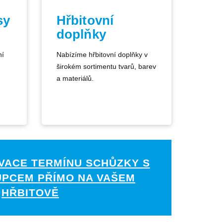
sy
Hřbitovní
doplňky
ní
Nabízíme hřbitovní doplňky v
širokém sortimentu tvarů, barev
a materiálů.
VACE TERMÍNU SCHŮZKY S
UPCEM PŘÍMO NA VAŠEM
HŘBITOVĚ