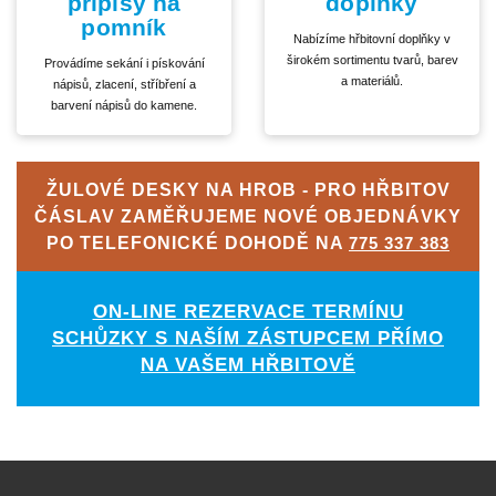
přípisy na
doplňky
pomník
Nabízíme hřbitovní doplňky v
širokém sortimentu tvarů, barev
Provádíme sekání i pískování
a materiálů.
nápisů, zlacení, stříbření a
barvení nápisů do kamene.
ŽULOVÉ DESKY NA HROB - PRO HŘBITOV
ČÁSLAV ZAMĚŘUJEME NOVÉ OBJEDNÁVKY
PO TELEFONICKÉ DOHODĚ NA
775 337 383
ON-LINE REZERVACE TERMÍNU
SCHŮZKY S NAŠÍM ZÁSTUPCEM PŘÍMO
NA VAŠEM HŘBITOVĚ