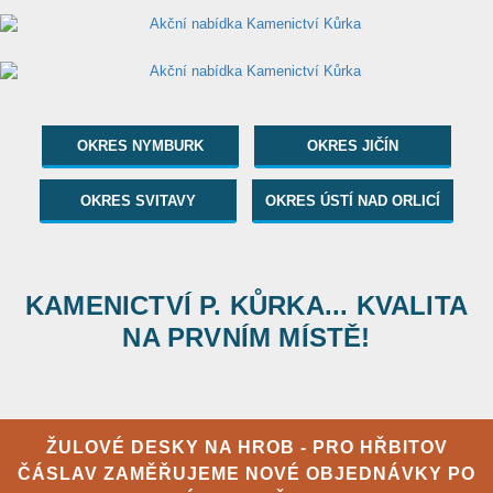
OKRES NYMBURK
OKRES JIČÍN
OKRES SVITAVY
OKRES ÚSTÍ NAD ORLICÍ
KAMENICTVÍ P. KŮRKA... KVALITA
NA PRVNÍM MÍSTĚ!
ŽULOVÉ DESKY NA HROB - PRO HŘBITOV
ČÁSLAV ZAMĚŘUJEME NOVÉ OBJEDNÁVKY PO