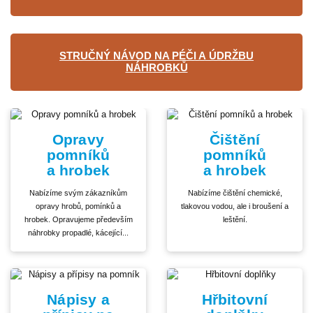
STRUČNÝ NÁVOD NA PÉČI A ÚDRŽBU
NÁHROBKŮ
Opravy
Čištění
pomníků
pomníků
a hrobek
a hrobek
Nabízíme svým zákazníkům
Nabízíme čištění chemické,
opravy hrobů, pomínků a
tlakovou vodou, ale i broušení a
hrobek. Opravujeme především
leštění.
náhrobky propadlé, kácející...
Nápisy a
Hřbitovní