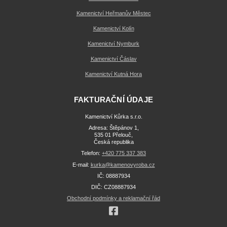
Kamenictví Heřmanův Městec
Kamenictví Kolín
Kamenictví Nymburk
Kamenictví Čáslav
Kamenictví Kutná Hora
FAKTURAČNÍ ÚDAJE
Kamenictví Kůrka s.r.o.
Adresa: Štěpánov 1,
535 01 Přelouč,
Česká republika
Telefon:
+420 775 337 383
E-mail:
kurka@kamenovyroba.cz
IČ: 08887934
DIČ: CZ08887934
Obchodní podmínky a reklamační řád