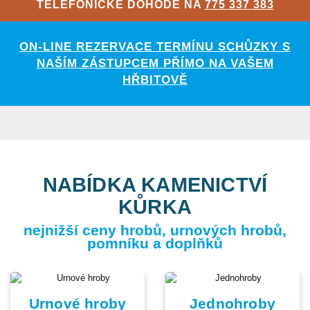
TELEFONICKÉ DOHODĚ NA
775 337 383
ON-LINE REZERVACE TERMÍNU SCHŮZKY S
NAŠÍM ZÁSTUPCEM PŘÍMO NA VAŠEM
HŘBITOVĚ
NABÍDKA KAMENICTVÍ
KŮRKA
nejnižší ceny hrobů, urnových hrobů,
pomníku a doplňků
Urnové hroby
Jednohroby