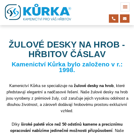
ŽULOVÉ DESKY NA HROB -
HŘBITOV ČÁSLAV
Kamenictví Kůrka bylo založeno v r.:
1998.
Kamenictví Kůrka se specializuje na
žulové desky na hrob
, které
představují elegantní a nadčasové řešení. Naše žulové desky na hrob
jsou vyrobeny z prémiové žuly, což zaručuje jejich vysokou odolnost a
dlouhou životnost, a zároveň dodávají hrobovému prostoru exkluzivní
vzhled.
Díky
široké paletě více než 50 odstínů kamene a preciznímu
opracování nabízíme jedinečné možnosti přizpůsobení
. Naše