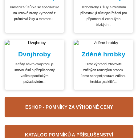
Kamenictví Kůrka se specializuje
Jednohroby z žuly a mramoru
na urnové hroby vyrobené z
představují důstojné řešení pro
prémiové žuly a mramoru...
připomenutí zesnulých
blízkých...
Dvojhroby
Zděné hrobky
Každý návrh dvojhrobu je
Jsme výhradní zhotovitel
individuální a přizpůsobený
zděných rodinných hrobek.
vašim specifickým
Jsme schopni postavit zděnou
požadavkům...
hrobku „na klíč“...
ESHOP - POMNÍKY ZA VÝHODNÉ CENY
KATALOG POMNÍKŮ A PŘÍSLUŠENSTVÍ