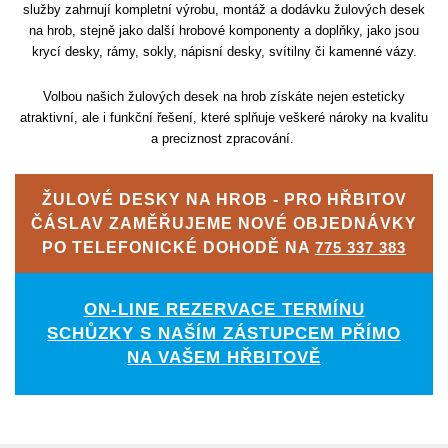
služby zahrnují kompletní výrobu, montáž a dodávku žulových desek
na hrob, stejně jako další hrobové komponenty a doplňky, jako jsou
krycí desky, rámy, sokly, nápisní desky, svítilny či kamenné vázy.
Volbou našich žulových desek na hrob získáte nejen esteticky
atraktivní, ale i funkční řešení, které splňuje veškeré nároky na kvalitu
a preciznost zpracování.
ŽULOVÉ DESKY NA HROB - PRO HŘBITOV
ČÁSLAV ZAMĚŘUJEME NOVÉ OBJEDNÁVKY
PO TELEFONICKÉ DOHODĚ NA
775 337 383
ON-LINE REZERVACE TERMÍNU
SCHŮZKY S NAŠÍM ZÁSTUPCEM PŘÍMO
NA VAŠEM HŘBITOVĚ