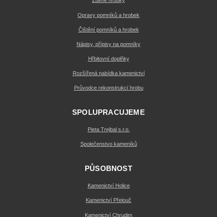
Zděné hrobky
Opravy pomníků a hrobek
Čištění pomníků a hrobek
Nápisy, přípisy na pomníky
Hřbitovní doplňky
Rozšířená nabídka kamenictví
Průvodce rekonstrukcí hrobu
SPOLUPRACUJEME
Pieta Trejbal s.r.o.
Společenstvo kameníků
PŮSOBNOST
Kamenictví Holice
Kamenictví Přelouč
Kamenictví Chrudim