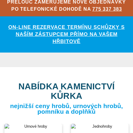
PŘELOUČ ZAMĚŘUJEME NOVÉ OBJEDNÁVKY
PO TELEFONICKÉ DOHODĚ NA
775 337 383
ON-LINE REZERVACE TERMÍNU SCHŮZKY S
NAŠÍM ZÁSTUPCEM PŘÍMO NA VAŠEM
HŘBITOVĚ
NABÍDKA KAMENICTVÍ
KŮRKA
nejnižší ceny hrobů, urnových hrobů,
pomníku a doplňků