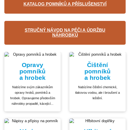
KATALOG POMNÍKŮ A PŘÍSLUŠENSTVÍ
STRUČNÝ NÁVOD NA PÉČI A ÚDRŽBU
NÁHROBKŮ
Opravy
Čištění
pomníků
pomníků
a hrobek
a hrobek
Nabízíme svým zákazníkům
Nabízíme čištění chemické,
opravy hrobů, pomínků a
tlakovou vodou, ale i broušení a
hrobek. Opravujeme především
leštění.
náhrobky propadlé, kácející...