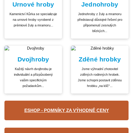
Urnové hroby
Jednohroby
Kamenictví Kůrka se specializuje
Jednohroby z žuly a mramoru
na urnové hroby vyrobené z
představují důstojné řešení pro
prémiové žuly a mramoru...
připomenutí zesnulých
blízkých...
Dvojhroby
Zděné hrobky
Každý návrh dvojhrobu je
Jsme výhradní zhotovitel
individuální a přizpůsobený
zděných rodinných hrobek.
vašim specifickým
Jsme schopni postavit zděnou
požadavkům...
hrobku „na klíč“...
ESHOP - POMNÍKY ZA VÝHODNÉ CENY