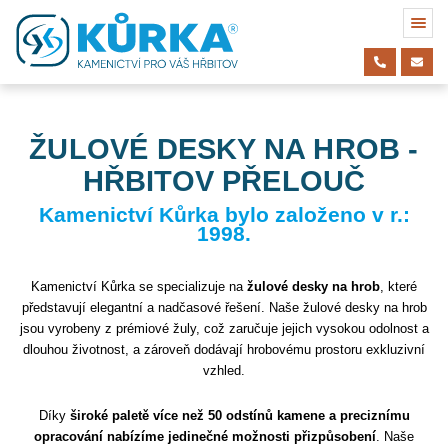
ŽULOVÉ DESKY NA HROB -
HŘBITOV PŘELOUČ
Kamenictví Kůrka bylo založeno v r.:
1998.
Kamenictví Kůrka se specializuje na
žulové desky na hrob
, které
představují elegantní a nadčasové řešení. Naše žulové desky na hrob
jsou vyrobeny z prémiové žuly, což zaručuje jejich vysokou odolnost a
dlouhou životnost, a zároveň dodávají hrobovému prostoru exkluzivní
vzhled.
Díky
široké paletě více než 50 odstínů kamene a preciznímu
opracování nabízíme jedinečné možnosti přizpůsobení
. Naše