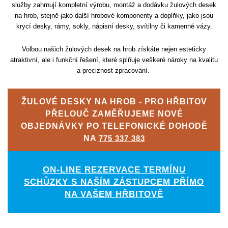
služby zahrnují kompletní výrobu, montáž a dodávku žulových desek
na hrob, stejně jako další hrobové komponenty a doplňky, jako jsou
krycí desky, rámy, sokly, nápisní desky, svítilny či kamenné vázy.
Volbou našich žulových desek na hrob získáte nejen esteticky
atraktivní, ale i funkční řešení, které splňuje veškeré nároky na kvalitu
a preciznost zpracování.
ŽULOVÉ DESKY NA HROB - PRO HŘBITOV
PŘELOUČ ZAMĚŘUJEME NOVÉ
OBJEDNÁVKY PO TELEFONICKÉ DOHODĚ
NA
775 337 383
ON-LINE REZERVACE TERMÍNU
SCHŮZKY S NAŠÍM ZÁSTUPCEM PŘÍMO
NA VAŠEM HŘBITOVĚ