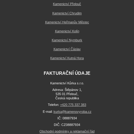
Kamenictví Přelouč
Kamenictví Chrudim
Kamenictví Heřmanův Městec
Kamenictví Kolín
Kamenictví Nymburk
Kamenictví Čáslav
Kamenictví Kutná Hora
FAKTURAČNÍ ÚDAJE
Kamenictví Kůrka s.r.o.
Adresa: Štěpánov 1,
535 01 Přelouč,
Česká republika
Telefon:
+420 775 337 383
E-mail:
kurka@kamenovyroba.cz
IČ: 08887934
DIČ: CZ08887934
Obchodní podmínky a reklamační řád