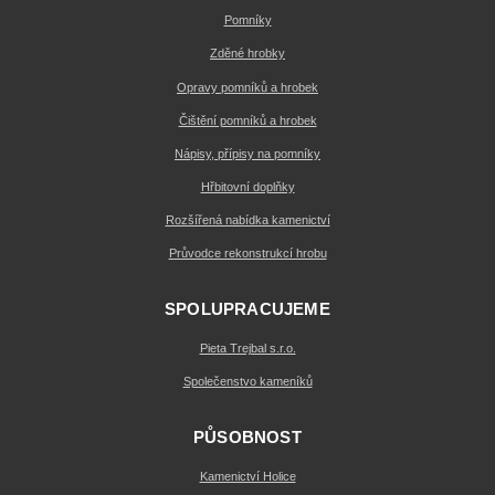
Pomníky
Zděné hrobky
Opravy pomníků a hrobek
Čištění pomníků a hrobek
Nápisy, přípisy na pomníky
Hřbitovní doplňky
Rozšířená nabídka kamenictví
Průvodce rekonstrukcí hrobu
SPOLUPRACUJEME
Pieta Trejbal s.r.o.
Společenstvo kameníků
PŮSOBNOST
Kamenictví Holice