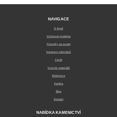
NAVIGACE
O firmě
Vzorková prodejna
Pomníky na prodej
Inspirace náhrobků
Ceník
Vzorník materiálů
Reference
Kariéra
Blog
Kontakt
NABÍDKA KAMENICTVÍ