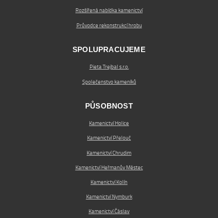
Rozšířená nabídka kamenictví
Průvodce rekonstrukcí hrobu
SPOLUPRACUJEME
Pieta Trejbal s.r.o.
Společenstvo kameníků
PŮSOBNOST
Kamenictví Holice
Kamenictví Přelouč
Kamenictví Chrudim
Kamenictví Heřmanův Městec
Kamenictví Kolín
Kamenictví Nymburk
Kamenictví Čáslav