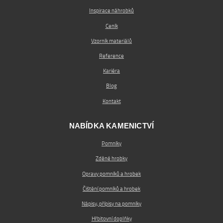
Inspirace náhrobků
Ceník
Vzorník materiálů
Reference
Kariéra
Blog
Kontakt
NABÍDKA KAMENICTVÍ
Pomníky
Zděné hrobky
Opravy pomníků a hrobek
Čištění pomníků a hrobek
Nápisy, přípisy na pomníky
Hřbitovní doplňky