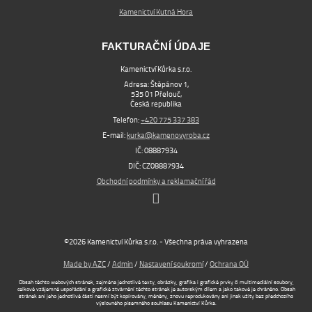
Kamenictví Kutná Hora
FAKTURAČNÍ ÚDAJE
Kamenictví Kůrka s.r.o.
Adresa: Štěpánov 1,
535 01 Přelouč,
Česká republika
Telefon:
+420 775 337 383
E-mail:
kurka@kamenovyroba.cz
IČ: 08887934
DIČ: CZ08887934
Obchodní podmínky a reklamační řád
©2026 Kamenictví Kůrka s.r.o. - Všechna práva vyhrazena
Made by AZC
/
Admin
/
Nastavení soukromí
/
Ochrana OÚ
Obsah těchto webových stránek, zejména jednotlivé texty, obrázky, grafika i grafické prvky či multimediální soubory,
celkové vzájemné uspořádání a grafické ztvárnění těchto stránek je autorským dílem a jako takové je chráněno. Obsah
stránek ani jeho jednotlivé části nesmí být kopírovány, měněny, znovu reprodukovány ani jinak užity bez předchozího
výslovného písemného souhlasu Kamenictví Kůrka.