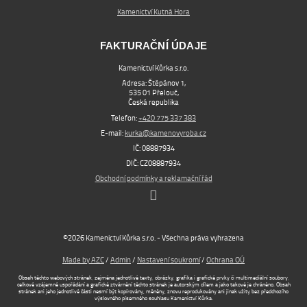
Kamenictví Kutná Hora
FAKTURAČNÍ ÚDAJE
Kamenictví Kůrka s.r.o.
Adresa: Štěpánov 1,
535 01 Přelouč,
Česká republika
Telefon:
+420 775 337 383
E-mail:
kurka@kamenovyroba.cz
IČ: 08887934
DIČ: CZ08887934
Obchodní podmínky a reklamační řád
©2026 Kamenictví Kůrka s.r.o. - Všechna práva vyhrazena
Made by AZC
/
Admin
/
Nastavení soukromí
/
Ochrana OÚ
Obsah těchto webových stránek, zejména jednotlivé texty, obrázky, grafika i grafické prvky či multimediální soubory,
celkové vzájemné uspořádání a grafické ztvárnění těchto stránek je autorským dílem a jako takové je chráněno. Obsah
stránek ani jeho jednotlivé části nesmí být kopírovány, měněny, znovu reprodukovány ani jinak užity bez předchozího
výslovného písemného souhlasu Kamenictví Kůrka.