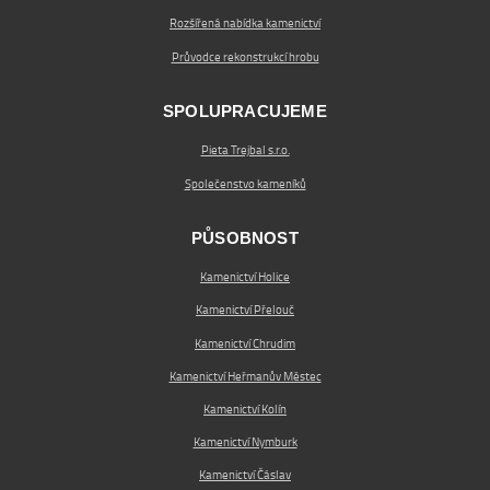
Rozšířená nabídka kamenictví
Průvodce rekonstrukcí hrobu
SPOLUPRACUJEME
Pieta Trejbal s.r.o.
Společenstvo kameníků
PŮSOBNOST
Kamenictví Holice
Kamenictví Přelouč
Kamenictví Chrudim
Kamenictví Heřmanův Městec
Kamenictví Kolín
Kamenictví Nymburk
Kamenictví Čáslav