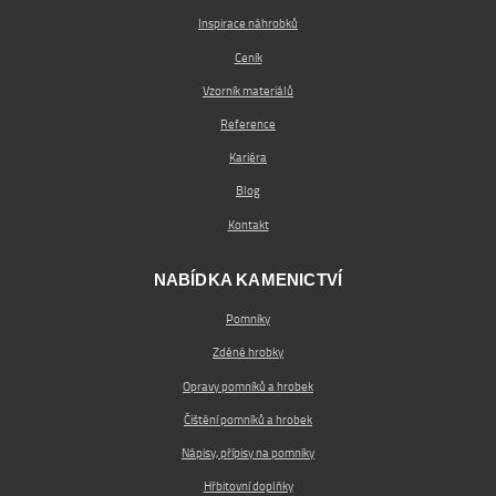
Inspirace náhrobků
Ceník
Vzorník materiálů
Reference
Kariéra
Blog
Kontakt
NABÍDKA KAMENICTVÍ
Pomníky
Zděné hrobky
Opravy pomníků a hrobek
Čištění pomníků a hrobek
Nápisy, přípisy na pomníky
Hřbitovní doplňky