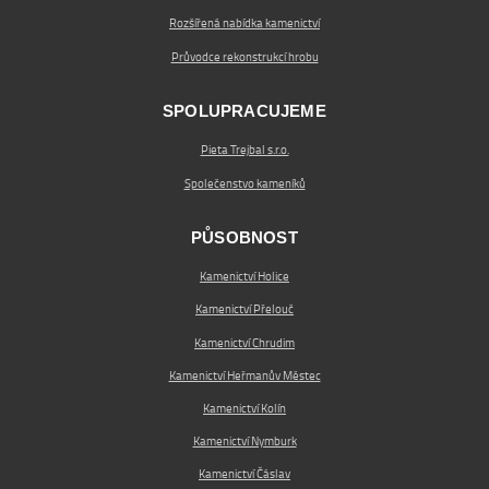
Rozšířená nabídka kamenictví
Průvodce rekonstrukcí hrobu
SPOLUPRACUJEME
Pieta Trejbal s.r.o.
Společenstvo kameníků
PŮSOBNOST
Kamenictví Holice
Kamenictví Přelouč
Kamenictví Chrudim
Kamenictví Heřmanův Městec
Kamenictví Kolín
Kamenictví Nymburk
Kamenictví Čáslav