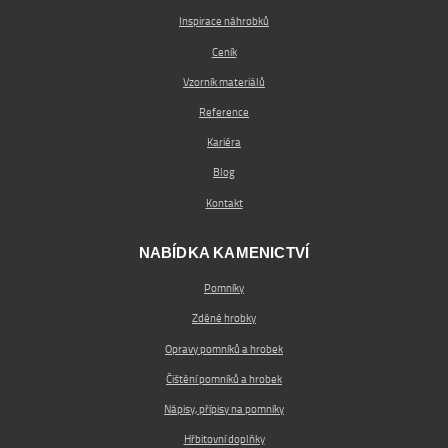
Inspirace náhrobků
Ceník
Vzorník materiálů
Reference
Kariéra
Blog
Kontakt
NABÍDKA KAMENICTVÍ
Pomníky
Zděné hrobky
Opravy pomníků a hrobek
Čištění pomníků a hrobek
Nápisy, přípisy na pomníky
Hřbitovní doplňky