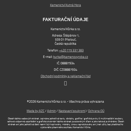
Kamenictví Kutná Hora
FAKTURAČNÍ ÚDAJE
Kamenictví Kůrka s.r.o.
Adresa: Štěpánov 1,
535 01 Přelouč,
Česká republika
Telefon:
+420 775 337 383
E-mail:
kurka@kamenovyroba.cz
IČ: 08887934
DIČ: CZ08887934
Obchodní podmínky a reklamační řád
©2026 Kamenictví Kůrka s.r.o. - Všechna práva vyhrazena
Made by AZC
/
Admin
/
Nastavení soukromí
/
Ochrana OÚ
Obsah těchto webových stránek, zejména jednotlivé texty, obrázky, grafika i grafické prvky či multimediální soubory,
celkové vzájemné uspořádání a grafické ztvárnění těchto stránek je autorským dílem a jako takové je chráněno. Obsah
stránek ani jeho jednotlivé části nesmí být kopírovány, měněny, znovu reprodukovány ani jinak užity bez předchozího
výslovného písemného souhlasu Kamenictví Kůrka.