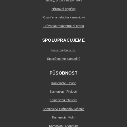
Nápisy, přípisy na pomníky
Hřbitovní doplňky
Rozšířená nabídka kamenictví
Průvodce rekonstrukcí hrobu
SPOLUPRACUJEME
Pieta Trejbal s.r.o.
Společenstvo kameníků
PŮSOBNOST
Kamenictví Holice
Kamenictví Přelouč
Kamenictví Chrudim
Kamenictví Heřmanův Městec
Kamenictví Kolín
Kamenictví Nymburk