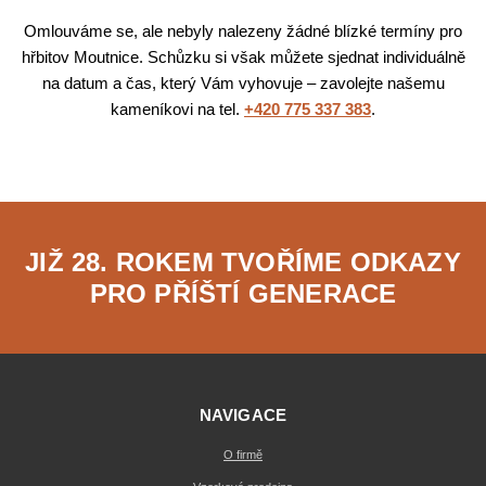
Omlouváme se, ale nebyly nalezeny žádné blízké termíny pro
hřbitov Moutnice. Schůzku si však můžete sjednat individuálně
na datum a čas, který Vám vyhovuje – zavolejte našemu
kameníkovi na tel.
+420 775 337 383
.
JIŽ 28. ROKEM TVOŘÍME ODKAZY
PRO PŘÍŠTÍ GENERACE
NAVIGACE
O firmě