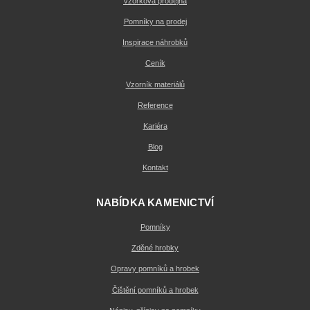
Vzorková prodejna
Pomníky na prodej
Inspirace náhrobků
Ceník
Vzorník materiálů
Reference
Kariéra
Blog
Kontakt
NABÍDKA KAMENICTVÍ
Pomníky
Zděné hrobky
Opravy pomníků a hrobek
Čištění pomníků a hrobek