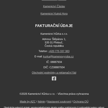
Kamenictví Čáslav
Kamenictví Kutná Hora
FAKTURAČNÍ ÚDAJE
Kamenictví Kůrka s.r.o.
Adresa: Štěpánov 1,
535 01 Přelouč,
Česká republika
Telefon:
+420 775 337 383
E-mail:
kurka@kamenovyroba.cz
IČ: 08887934
DIČ: CZ08887934
Obchodní podmínky a reklamační řád
©2026 Kamenictví Kůrka s.r.o. - Všechna práva vyhrazena
Made by AZC
/
Admin
/
Nastavení soukromí
/
Ochrana OÚ
Obsah těchto webových stránek, zejména jednotlivé texty, obrázky, grafika i grafické prvky či multimediální soubory, celkové