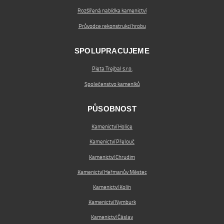
Rozšířená nabídka kamenictví
Průvodce rekonstrukcí hrobu
SPOLUPRACUJEME
Pieta Trejbal s.r.o.
Společenstvo kameníků
PŮSOBNOST
Kamenictví Holice
Kamenictví Přelouč
Kamenictví Chrudim
Kamenictví Heřmanův Městec
Kamenictví Kolín
Kamenictví Nymburk
Kamenictví Čáslav