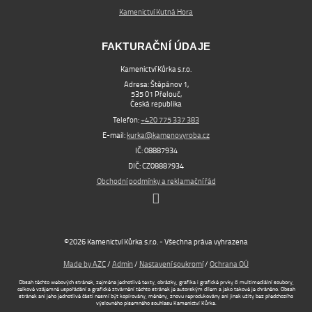
Kamenictví Kutná Hora
FAKTURAČNÍ ÚDAJE
Kamenictví Kůrka s.r.o.
Adresa: Štěpánov 1,
535 01 Přelouč,
Česká republika
Telefon:
+420 775 337 383
E-mail:
kurka@kamenovyroba.cz
IČ: 08887934
DIČ: CZ08887934
Obchodní podmínky a reklamační řád
©2026 Kamenictví Kůrka s.r.o. - Všechna práva vyhrazena
Made by AZC
/
Admin
/
Nastavení soukromí
/
Ochrana OÚ
Obsah těchto webových stránek, zejména jednotlivé texty, obrázky, grafika i grafické prvky či multimediální soubory,
celkové vzájemné uspořádání a grafické ztvárnění těchto stránek je autorským dílem a jako takové je chráněno. Obsah
stránek ani jeho jednotlivé části nesmí být kopírovány, měněny, znovu reprodukovány ani jinak užity bez předchozího
výslovného písemného souhlasu Kamenictví Kůrka.