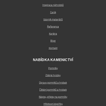
Inspirace náhrobků
Ceník
Vzorník materiálů
Reference
Kariéra
Blog
Kontakt
NABÍDKA KAMENICTVÍ
Pomníky
Zděné hrobky
Opravy pomníků a hrobek
Čištění pomníků a hrobek
Nápisy, přípisy na pomníky
Hřbitovní doplňky