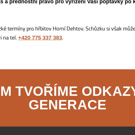
as a přednostní právo pro vyřízení Vaší poptávky po
ké termíny pro hřbitov Horní Dehtov. Schůzku si však můžet
 na tel.
.
+420 775 337 383
KEM TVOŘÍME ODKAZY
GENERACE