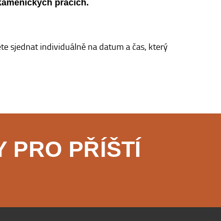
 kamenických pracích.
e sjednat individuálně na datum a čas, který
 PRO PŘÍŠTÍ