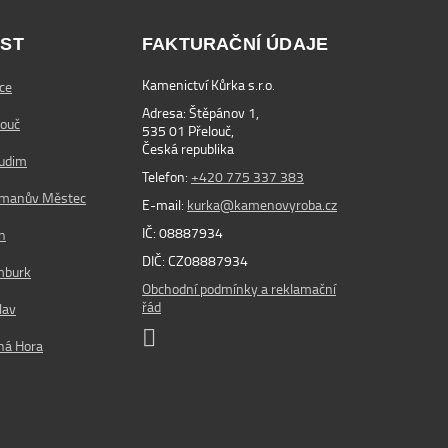
ST
FAKTURAČNÍ ÚDAJE
Kamenictví Kůrka s.r.o.
ce
Adresa: Štěpánov 1,
louč
535 01 Přelouč,
Česká republika
rudim
Telefon:
+420 775 337 383
řmanův Městec
E-mail:
kurka@kamenovyroba.cz
IČ: 08887934
n
DIČ: CZ08887934
mburk
Obchodní podmínky a reklamační
řád
lav
ná Hora