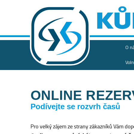
O n
Voln
ONLINE REZER
Podívejte se rozvrh časů
Pro velký zájem ze strany zákazníků Vám dop