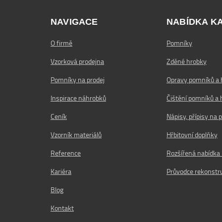
NAVIGACE
NABÍDKA K
O firmě
Pomníky
Vzorková prodejna
Zděné hrobky
Pomníky na prodej
Opravy pomníků a 
Inspirace náhrobků
Čištění pomníků a 
Ceník
Nápisy, přípisy na
Vzorník materiálů
Hřbitovní doplňky
Reference
Rozšířená nabídka
Kariéra
Průvodce rekonstru
Blog
Kontakt