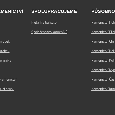
AMENICTVÍ
SPOLUPRACUJEME
PŮSOBNO
Pieta Trejbal s.r.o.
Kamenictví Holi
Společenstvo kameníků
Kamenictví Pře
hrobek
Kamenictví Ch
hrobek
Kamenictví He
 pomníky
Kamenictví Kolí
Kamenictví Ny
 kamenictví
Kamenictví Čás
kcí hrobu
Kamenictví Kut