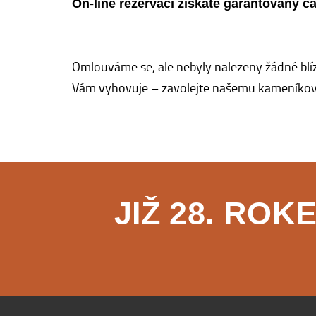
On-line rezervací získáte garantovaný č
Hřbitov
Omlouváme se, ale nebyly nalezeny žádné blíz
Vám vyhovuje – zavolejte našemu kameníkovi
JIŽ 28. RO