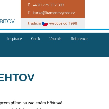
+420 775 337 383
kurka@kamenovyroba.cz
tradiční
výrobce od 1998
Inspirace
Ceník
Vzorník
Reference
DEHTOV
upcem přímo na zvoleném hřbitově.