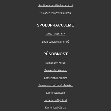
Rozšířená nabídka kamenictví
Průvodce rekonstrukcí hrobu
SPOLUPRACUJEME
Pieta Trejbal s.r.o.
Společenstvo kameníků
PŮSOBNOST
Kamenictví Holice
Kamenictví Přelouč
Kamenictví Chrudim
Kamenictví Heřmanův Městec
Kamenictví Kolín
Kamenictví Nymburk
Kamenictví Čáslav