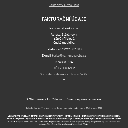
Kamenictví Kutná Hora
FAKTURAČNÍ ÚDAJE
Kamenictví Kůrka s.r.o.
Adresa: Štěpánov 1,
535 01 Přelouč,
Česká republika
Telefon:
+420 775 337 383
E-mail:
kurka@kamenovyroba.cz
IČ: 08887934
DIČ: CZ08887934
Obchodní podmínky a reklamační řád
©2026 Kamenictví Kůrka s.r.o. - Všechna práva vyhrazena
Made by AZC
/
Admin
/
Nastavení soukromí
/
Ochrana OÚ
Obsah těchto webových stránek, zejména jednotlivé texty, obrázky, grafika i grafické prvky či multimediální soubory,
celkové vzájemné uspořádání a grafické ztvárnění těchto stránek je autorským dílem a jako takové je chráněno. Obsah
stránek ani jeho jednotlivé části nesmí být kopírovány, měněny, znovu reprodukovány ani jinak užity bez předchozího
výslovného písemného souhlasu Kamenictví Kůrka.