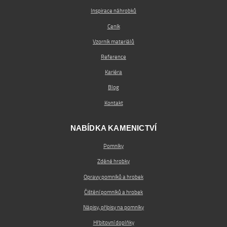
Inspirace náhrobků
Ceník
Vzorník materiálů
Reference
Kariéra
Blog
Kontakt
NABÍDKA KAMENICTVÍ
Pomníky
Zděné hrobky
Opravy pomníků a hrobek
Čištění pomníků a hrobek
Nápisy, přípisy na pomníky
Hřbitovní doplňky