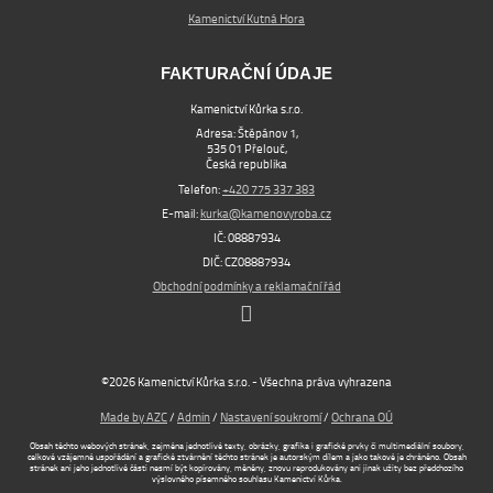
Kamenictví Kutná Hora
FAKTURAČNÍ ÚDAJE
Kamenictví Kůrka s.r.o.
Adresa: Štěpánov 1,
535 01 Přelouč,
Česká republika
Telefon:
+420 775 337 383
E-mail:
kurka@kamenovyroba.cz
IČ: 08887934
DIČ: CZ08887934
Obchodní podmínky a reklamační řád
©2026 Kamenictví Kůrka s.r.o. - Všechna práva vyhrazena
Made by AZC
/
Admin
/
Nastavení soukromí
/
Ochrana OÚ
Obsah těchto webových stránek, zejména jednotlivé texty, obrázky, grafika i grafické prvky či multimediální soubory,
celkové vzájemné uspořádání a grafické ztvárnění těchto stránek je autorským dílem a jako takové je chráněno. Obsah
stránek ani jeho jednotlivé části nesmí být kopírovány, měněny, znovu reprodukovány ani jinak užity bez předchozího
výslovného písemného souhlasu Kamenictví Kůrka.