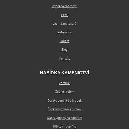
Inspirace náhrobků
Ceník
Vzorník materiálů
Reference
Kariéra
Blog
Kontakt
NABÍDKA KAMENICTVÍ
Pomníky
Zděné hrobky
Opravy pomníků a hrobek
Čištění pomníků a hrobek
Nápisy, přípisy na pomníky
Hřbitovní doplňky