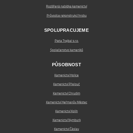
Rozšířená nabídka kamenictví
Průvodce rekonstrukcí hrobu
SPOLUPRACUJEME
Pieta Trejbal s.r.o.
Společenstvo kameníků
PŮSOBNOST
Kamenictví Holice
Kamenictví Přelouč
Kamenictví Chrudim
Kamenictví Heřmanův Městec
Kamenictví Kolín
Kamenictví Nymburk
Kamenictví Čáslav