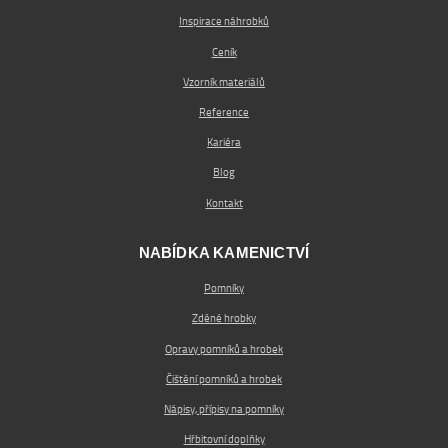
Inspirace náhrobků
Ceník
Vzorník materiálů
Reference
Kariéra
Blog
Kontakt
NABÍDKA KAMENICTVÍ
Pomníky
Zděné hrobky
Opravy pomníků a hrobek
Čištění pomníků a hrobek
Nápisy, přípisy na pomníky
Hřbitovní doplňky