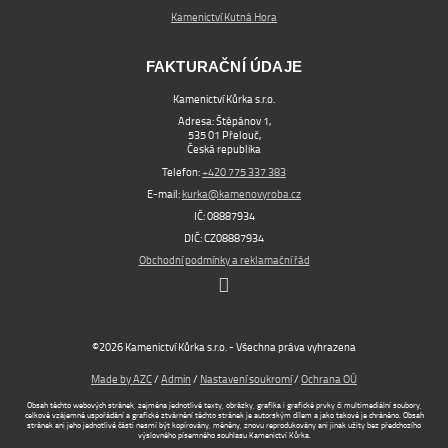
Kamenictví Kutná Hora
FAKTURAČNÍ ÚDAJE
Kamenictví Kůrka s.r.o.
Adresa: Štěpánov 1,
535 01 Přelouč,
Česká republika
Telefon:
+420 775 337 383
E-mail:
kurka@kamenovyroba.cz
IČ: 08887934
DIČ: CZ08887934
Obchodní podmínky a reklamační řád
©2026 Kamenictví Kůrka s.r.o. - Všechna práva vyhrazena
Made by AZC
/
Admin
/
Nastavení soukromí
/
Ochrana OÚ
Obsah těchto webových stránek, zejména jednotlivé texty, obrázky, grafika i grafické prvky či multimediální soubory,
celkové vzájemné uspořádání a grafické ztvárnění těchto stránek je autorským dílem a jako takové je chráněno. Obsah
stránek ani jeho jednotlivé části nesmí být kopírovány, měněny, znovu reprodukovány ani jinak užity bez předchozího
výslovného písemného souhlasu Kamenictví Kůrka.