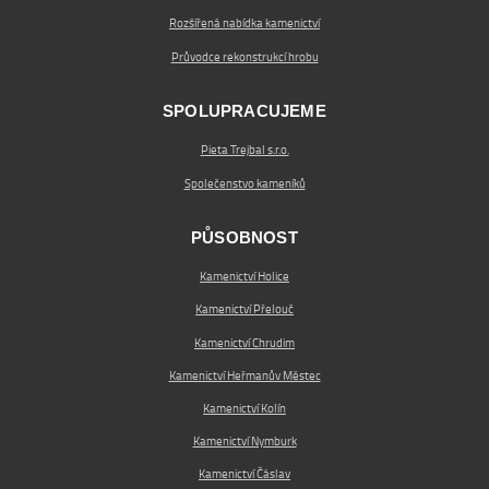
Rozšířená nabídka kamenictví
Průvodce rekonstrukcí hrobu
SPOLUPRACUJEME
Pieta Trejbal s.r.o.
Společenstvo kameníků
PŮSOBNOST
Kamenictví Holice
Kamenictví Přelouč
Kamenictví Chrudim
Kamenictví Heřmanův Městec
Kamenictví Kolín
Kamenictví Nymburk
Kamenictví Čáslav