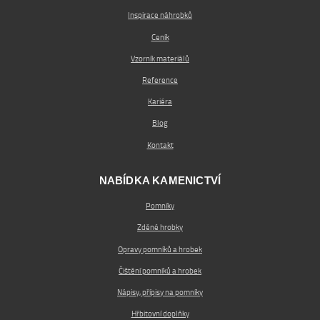
Inspirace náhrobků
Ceník
Vzorník materiálů
Reference
Kariéra
Blog
Kontakt
NABÍDKA KAMENICTVÍ
Pomníky
Zděné hrobky
Opravy pomníků a hrobek
Čištění pomníků a hrobek
Nápisy, přípisy na pomníky
Hřbitovní doplňky