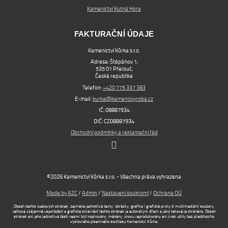
Kamenictví Kutná Hora
FAKTURAČNÍ ÚDAJE
Kamenictví Kůrka s.r.o.
Adresa: Štěpánov 1,
535 01 Přelouč,
Česká republika
Telefon:
+420 775 337 383
E-mail:
kurka@kamenovyroba.cz
IČ: 08887934
DIČ: CZ08887934
Obchodní podmínky a reklamační řád
©2026 Kamenictví Kůrka s.r.o. - Všechna práva vyhrazena
Made by AZC
/
Admin
/
Nastavení soukromí
/
Ochrana OÚ
Obsah těchto webových stránek, zejména jednotlivé texty, obrázky, grafika i grafické prvky či multimediální soubory,
celkové vzájemné uspořádání a grafické ztvárnění těchto stránek je autorským dílem a jako takové je chráněno. Obsah
stránek ani jeho jednotlivé části nesmí být kopírovány, měněny, znovu reprodukovány ani jinak užity bez předchozího
výslovného písemného souhlasu Kamenictví Kůrka.