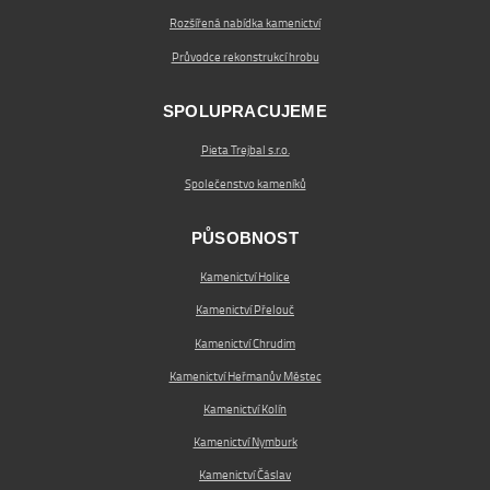
Rozšířená nabídka kamenictví
Průvodce rekonstrukcí hrobu
SPOLUPRACUJEME
Pieta Trejbal s.r.o.
Společenstvo kameníků
PŮSOBNOST
Kamenictví Holice
Kamenictví Přelouč
Kamenictví Chrudim
Kamenictví Heřmanův Městec
Kamenictví Kolín
Kamenictví Nymburk
Kamenictví Čáslav