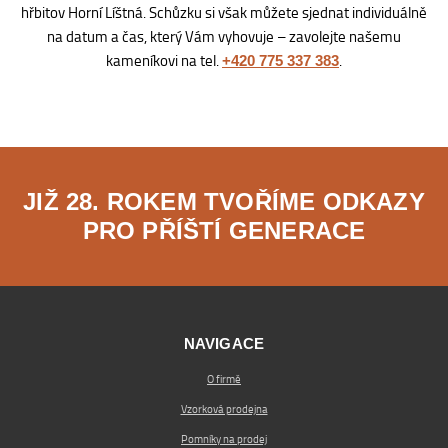
hřbitov Horní Líštná. Schůzku si však můžete sjednat individuálně
na datum a čas, který Vám vyhovuje – zavolejte našemu
kameníkovi na tel.
.
+420 775 337 383
JIŽ 28. ROKEM TVOŘÍME ODKAZY
PRO PŘÍŠTÍ GENERACE
NAVIGACE
O firmě
Vzorková prodejna
Pomníky na prodej