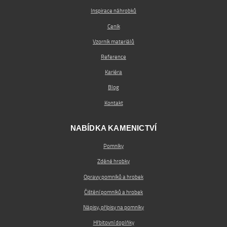
Inspirace náhrobků
Ceník
Vzorník materiálů
Reference
Kariéra
Blog
Kontakt
NABÍDKA KAMENICTVÍ
Pomníky
Zděné hrobky
Opravy pomníků a hrobek
Čištění pomníků a hrobek
Nápisy, přípisy na pomníky
Hřbitovní doplňky