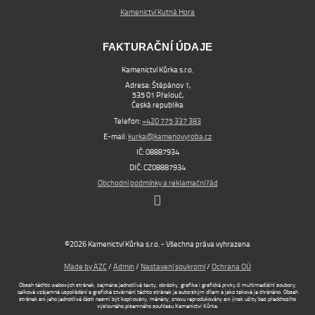
Kamenictví Kutná Hora
FAKTURAČNÍ ÚDAJE
Kamenictví Kůrka s.r.o.
Adresa: Štěpánov 1,
535 01 Přelouč,
Česká republika
Telefon:
+420 775 337 383
E-mail:
kurka@kamenovyroba.cz
IČ: 08887934
DIČ: CZ08887934
Obchodní podmínky a reklamační řád
©2026 Kamenictví Kůrka s.r.o. - Všechna práva vyhrazena
Made by AZC
/
Admin
/
Nastavení soukromí
/
Ochrana OÚ
Obsah těchto webových stránek, zejména jednotlivé texty, obrázky, grafika i grafické prvky či multimediální soubory,
celkové vzájemné uspořádání a grafické ztvárnění těchto stránek je autorským dílem a jako takové je chráněno. Obsah
stránek ani jeho jednotlivé části nesmí být kopírovány, měněny, znovu reprodukovány ani jinak užity bez předchozího
výslovného písemného souhlasu Kamenictví Kůrka.