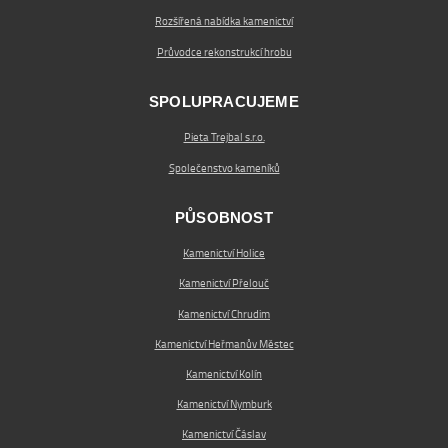
Rozšířená nabídka kamenictví
Průvodce rekonstrukcí hrobu
SPOLUPRACUJEME
Pieta Trejbal s.r.o.
Společenstvo kameníků
PŮSOBNOST
Kamenictví Holice
Kamenictví Přelouč
Kamenictví Chrudim
Kamenictví Heřmanův Městec
Kamenictví Kolín
Kamenictví Nymburk
Kamenictví Čáslav