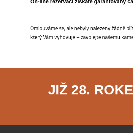
On-line rezervací získáte garantovaný č
Hřbitov
Omlouváme se, ale nebyly nalezeny žádné blíz
který Vám vyhovuje – zavolejte našemu kamen
JIŽ 28. RO