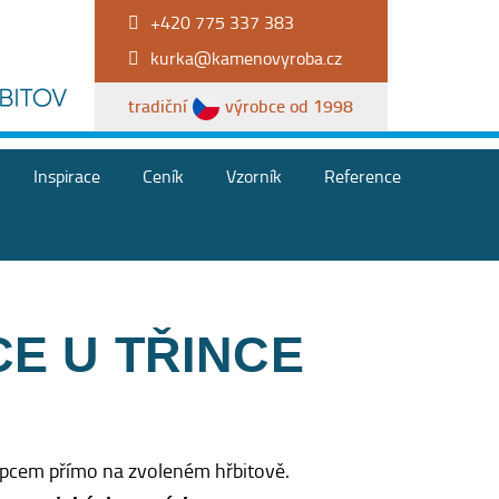
+420 775 337 383
kurka@kamenovyroba.cz
tradiční
výrobce od 1998
Inspirace
Ceník
Vzorník
Reference
E U TŘINCE
upcem přímo na zvoleném hřbitově.