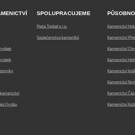
AMENICTVÍ
SPOLUPRACUJEME
PŮSOBNO
Pieta Trejbal s.r.o.
Kamenictví Holi
Společenstvo kameníků
Kamenictví Pře
hrobek
Kamenictví Ch
hrobek
Kamenictví He
 pomníky
Kamenictví Kolí
Kamenictví Ny
 kamenictví
Kamenictví Čás
kcí hrobu
Kamenictví Kut