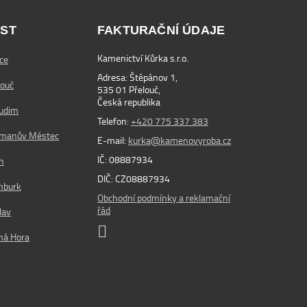
ST
FAKTURAČNÍ ÚDAJE
Kamenictví Kůrka s.r.o.
ce
Adresa: Štěpánov 1,
louč
535 01 Přelouč,
Česká republika
rudim
Telefon:
+420 775 337 383
řmanův Městec
E-mail:
kurka@kamenovyroba.cz
IČ: 08887934
n
DIČ: CZ08887934
mburk
Obchodní podmínky a reklamační
řád
lav
ná Hora