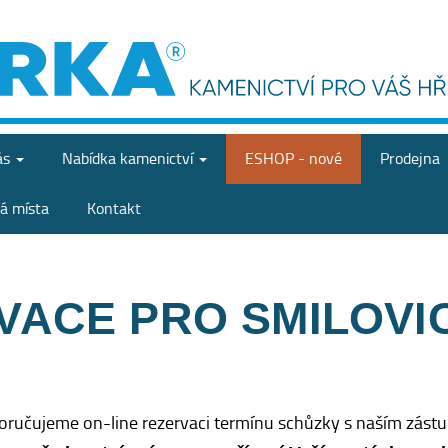
ás
Nabídka
kamenictví
ESHOP - nové
Prodejna
á místa
Kontakt
VACE PRO SMILOVIC
oručujeme on-line rezervaci termínu schůzky s naším zást