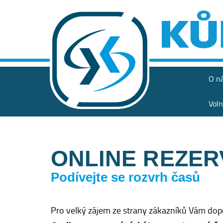
O n
Voln
ONLINE REZER
Podívejte se rozvrh časů
Pro velký zájem ze strany zákazníků Vám dop