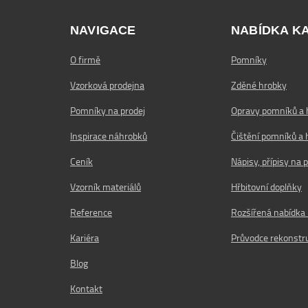
NAVIGACE
NABÍDKA K
O firmě
Pomníky
Vzorková prodejna
Zděné hrobky
Pomníky na prodej
Opravy pomníků a 
Inspirace náhrobků
Čištění pomníků a 
Ceník
Nápisy, přípisy na
Vzorník materiálů
Hřbitovní doplňky
Reference
Rozšířená nabídka
Kariéra
Průvodce rekonstru
Blog
Kontakt