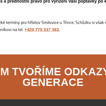
as a přednostní právo pro vyřízení Vaší poptávky po
ké termíny pro hřbitov Smilovice u Třince. Schůzku si však
íkovi na tel.
.
+420 775 337 383
KEM TVOŘÍME ODKAZY
GENERACE