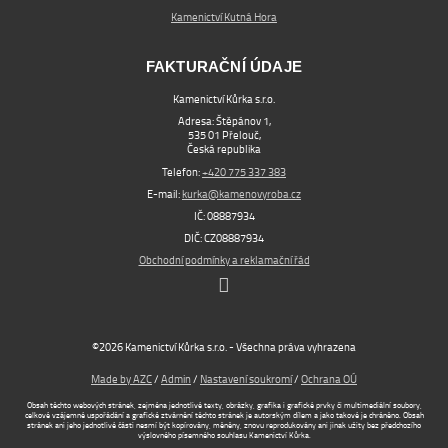
Kamenictví Kutná Hora
FAKTURAČNÍ ÚDAJE
Kamenictví Kůrka s.r.o.
Adresa: Štěpánov 1,
535 01 Přelouč,
Česká republika
Telefon:
+420 775 337 383
E-mail:
kurka@kamenovyroba.cz
IČ: 08887934
DIČ: CZ08887934
Obchodní podmínky a reklamační řád
©2026 Kamenictví Kůrka s.r.o. - Všechna práva vyhrazena
Made by AZC
/
Admin
/
Nastavení soukromí
/
Ochrana OÚ
Obsah těchto webových stránek, zejména jednotlivé texty, obrázky, grafika i grafické prvky či multimediální soubory,
celkové vzájemné uspořádání a grafické ztvárnění těchto stránek je autorským dílem a jako takové je chráněno. Obsah
stránek ani jeho jednotlivé části nesmí být kopírovány, měněny, znovu reprodukovány ani jinak užity bez předchozího
výslovného písemného souhlasu Kamenictví Kůrka.