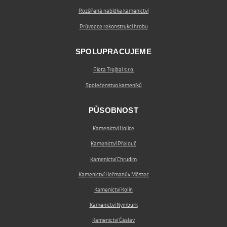
Rozšířená nabídka kamenictví
Průvodce rekonstrukcí hrobu
SPOLUPRACUJEME
Pieta Trejbal s.r.o.
Společenstvo kameníků
PŮSOBNOST
Kamenictví Holice
Kamenictví Přelouč
Kamenictví Chrudim
Kamenictví Heřmanův Městec
Kamenictví Kolín
Kamenictví Nymburk
Kamenictví Čáslav