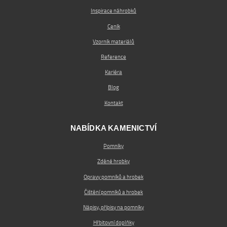
Inspirace náhrobků
Ceník
Vzorník materiálů
Reference
Kariéra
Blog
Kontakt
NABÍDKA KAMENICTVÍ
Pomníky
Zděné hrobky
Opravy pomníků a hrobek
Čištění pomníků a hrobek
Nápisy, přípisy na pomníky
Hřbitovní doplňky