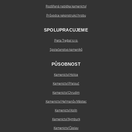
Rozšířená nabídka kamenictví
Průvodce rekonstrukcí hrobu
SPOLUPRACUJEME
Pieta Trejbal s.r.o.
Společenstvo kameníků
PŮSOBNOST
Kamenictví Holice
Kamenictví Přelouč
Kamenictví Chrudim
Kamenictví Heřmanův Městec
Kamenictví Kolín
Kamenictví Nymburk
Kamenictví Čáslav