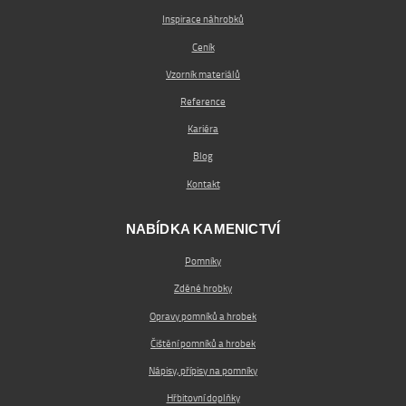
Inspirace náhrobků
Ceník
Vzorník materiálů
Reference
Kariéra
Blog
Kontakt
NABÍDKA KAMENICTVÍ
Pomníky
Zděné hrobky
Opravy pomníků a hrobek
Čištění pomníků a hrobek
Nápisy, přípisy na pomníky
Hřbitovní doplňky