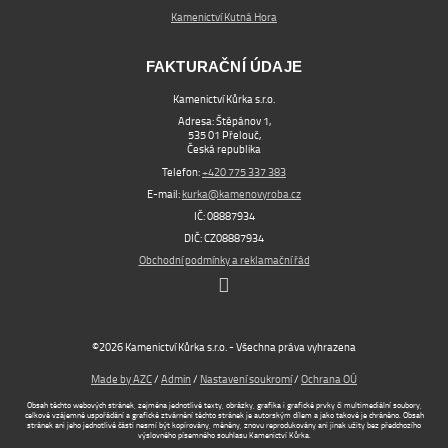
Kamenictví Kutná Hora
FAKTURAČNÍ ÚDAJE
Kamenictví Kůrka s.r.o.
Adresa: Štěpánov 1,
535 01 Přelouč,
Česká republika
Telefon:
+420 775 337 383
E-mail:
kurka@kamenovyroba.cz
IČ: 08887934
DIČ: CZ08887934
Obchodní podmínky a reklamační řád
©2026 Kamenictví Kůrka s.r.o. - Všechna práva vyhrazena
Made by AZC
/
Admin
/
Nastavení soukromí
/
Ochrana OÚ
Obsah těchto webových stránek, zejména jednotlivé texty, obrázky, grafika i grafické prvky či multimediální soubory,
celkové vzájemné uspořádání a grafické ztvárnění těchto stránek je autorským dílem a jako takové je chráněno. Obsah
stránek ani jeho jednotlivé části nesmí být kopírovány, měněny, znovu reprodukovány ani jinak užity bez předchozího
výslovného písemného souhlasu Kamenictví Kůrka.