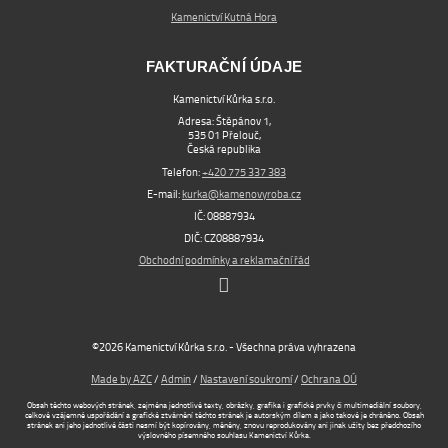
Kamenictví Kutná Hora
FAKTURAČNÍ ÚDAJE
Kamenictví Kůrka s.r.o.
Adresa: Štěpánov 1,
535 01 Přelouč,
Česká republika
Telefon:
+420 775 337 383
E-mail:
kurka@kamenovyroba.cz
IČ: 08887934
DIČ: CZ08887934
Obchodní podmínky a reklamační řád
©2026 Kamenictví Kůrka s.r.o. - Všechna práva vyhrazena
Made by AZC
/
Admin
/
Nastavení soukromí
/
Ochrana OÚ
Obsah těchto webových stránek, zejména jednotlivé texty, obrázky, grafika i grafické prvky či multimediální soubory,
celkové vzájemné uspořádání a grafické ztvárnění těchto stránek je autorským dílem a jako takové je chráněno. Obsah
stránek ani jeho jednotlivé části nesmí být kopírovány, měněny, znovu reprodukovány ani jinak užity bez předchozího
výslovného písemného souhlasu Kamenictví Kůrka.