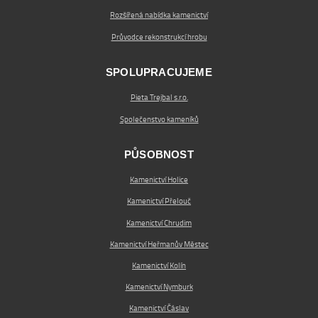
Rozšířená nabídka kamenictví
Průvodce rekonstrukcí hrobu
SPOLUPRACUJEME
Pieta Trejbal s.r.o.
Společenstvo kameníků
PŮSOBNOST
Kamenictví Holice
Kamenictví Přelouč
Kamenictví Chrudim
Kamenictví Heřmanův Městec
Kamenictví Kolín
Kamenictví Nymburk
Kamenictví Čáslav