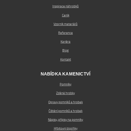
Inspirace náhrobků
Ceník
Vzorník materiálů
Reference
Kariéra
Blog
Kontakt
NABÍDKA KAMENICTVÍ
Pomníky
Zděné hrobky
Opravy pomníků a hrobek
Čištění pomníků a hrobek
Nápisy, přípisy na pomníky
Hřbitovní doplňky