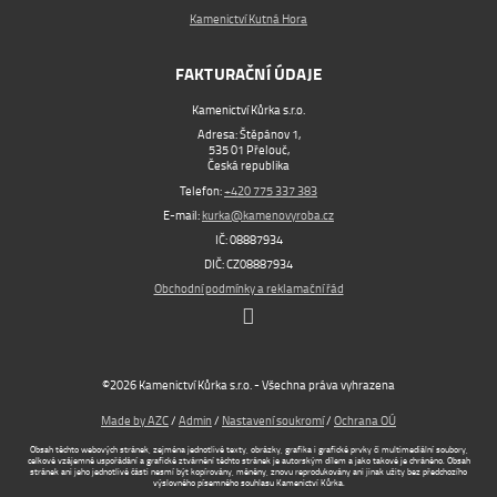
Kamenictví Kutná Hora
FAKTURAČNÍ ÚDAJE
Kamenictví Kůrka s.r.o.
Adresa: Štěpánov 1,
535 01 Přelouč,
Česká republika
Telefon:
+420 775 337 383
E-mail:
kurka@kamenovyroba.cz
IČ: 08887934
DIČ: CZ08887934
Obchodní podmínky a reklamační řád
©2026 Kamenictví Kůrka s.r.o. - Všechna práva vyhrazena
Made by AZC
/
Admin
/
Nastavení soukromí
/
Ochrana OÚ
Obsah těchto webových stránek, zejména jednotlivé texty, obrázky, grafika i grafické prvky či multimediální soubory,
celkové vzájemné uspořádání a grafické ztvárnění těchto stránek je autorským dílem a jako takové je chráněno. Obsah
stránek ani jeho jednotlivé části nesmí být kopírovány, měněny, znovu reprodukovány ani jinak užity bez předchozího
výslovného písemného souhlasu Kamenictví Kůrka.