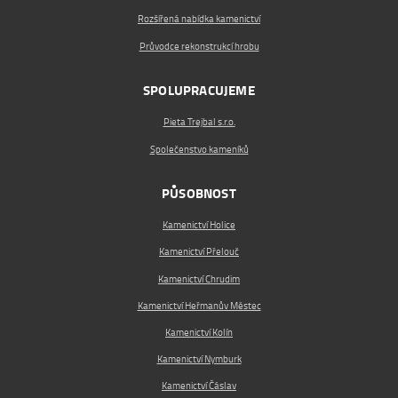
Rozšířená nabídka kamenictví
Průvodce rekonstrukcí hrobu
SPOLUPRACUJEME
Pieta Trejbal s.r.o.
Společenstvo kameníků
PŮSOBNOST
Kamenictví Holice
Kamenictví Přelouč
Kamenictví Chrudim
Kamenictví Heřmanův Městec
Kamenictví Kolín
Kamenictví Nymburk
Kamenictví Čáslav