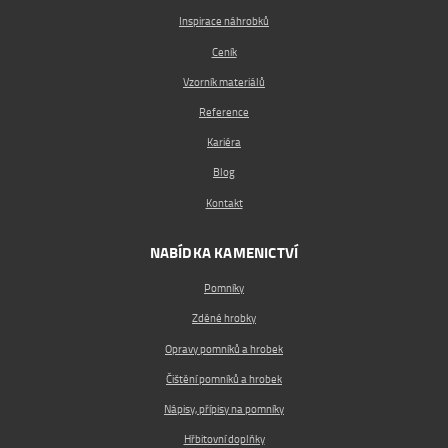
Inspirace náhrobků
Ceník
Vzorník materiálů
Reference
Kariéra
Blog
Kontakt
NABÍDKA KAMENICTVÍ
Pomníky
Zděné hrobky
Opravy pomníků a hrobek
Čištění pomníků a hrobek
Nápisy, přípisy na pomníky
Hřbitovní doplňky