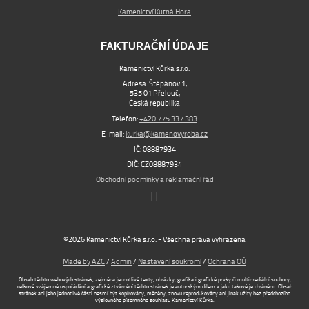
Kamenictví Kutná Hora
FAKTURAČNÍ ÚDAJE
Kamenictví Kůrka s.r.o.
Adresa: Štěpánov 1,
535 01 Přelouč,
Česká republika
Telefon:
+420 775 337 383
E-mail:
kurka@kamenovyroba.cz
IČ: 08887934
DIČ: CZ08887934
Obchodní podmínky a reklamační řád
©2026 Kamenictví Kůrka s.r.o. - Všechna práva vyhrazena
Made by AZC
/
Admin
/
Nastavení soukromí
/
Ochrana OÚ
Obsah těchto webových stránek, zejména jednotlivé texty, obrázky, grafika i grafické prvky či multimediální soubory,
celkové vzájemné uspořádání a grafické ztvárnění těchto stránek je autorským dílem a jako takové je chráněno. Obsah
stránek ani jeho jednotlivé části nesmí být kopírovány, měněny, znovu reprodukovány ani jinak užity bez předchozího
výslovného písemného souhlasu Kamenictví Kůrka.