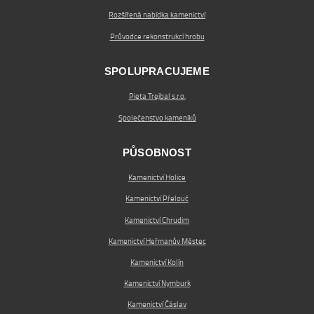
Rozšířená nabídka kamenictví
Průvodce rekonstrukcí hrobu
SPOLUPRACUJEME
Pieta Trejbal s.r.o.
Společenstvo kameníků
PŮSOBNOST
Kamenictví Holice
Kamenictví Přelouč
Kamenictví Chrudim
Kamenictví Heřmanův Městec
Kamenictví Kolín
Kamenictví Nymburk
Kamenictví Čáslav