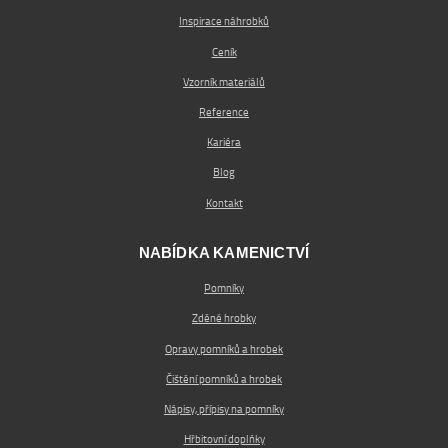
Inspirace náhrobků
Ceník
Vzorník materiálů
Reference
Kariéra
Blog
Kontakt
NABÍDKA KAMENICTVÍ
Pomníky
Zděné hrobky
Opravy pomníků a hrobek
Čištění pomníků a hrobek
Nápisy, přípisy na pomníky
Hřbitovní doplňky