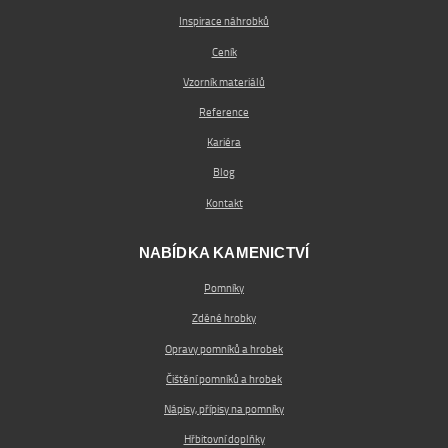
Inspirace náhrobků
Ceník
Vzorník materiálů
Reference
Kariéra
Blog
Kontakt
NABÍDKA KAMENICTVÍ
Pomníky
Zděné hrobky
Opravy pomníků a hrobek
Čištění pomníků a hrobek
Nápisy, přípisy na pomníky
Hřbitovní doplňky