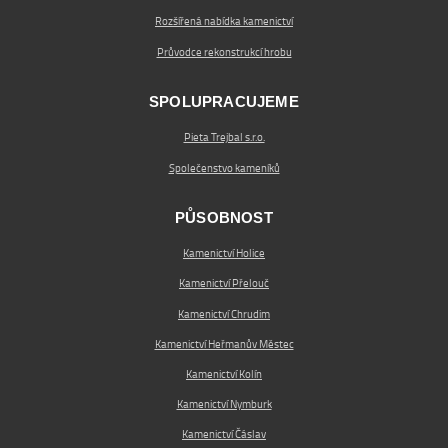
Rozšířená nabídka kamenictví
Průvodce rekonstrukcí hrobu
SPOLUPRACUJEME
Pieta Trejbal s.r.o.
Společenstvo kameníků
PŮSOBNOST
Kamenictví Holice
Kamenictví Přelouč
Kamenictví Chrudim
Kamenictví Heřmanův Městec
Kamenictví Kolín
Kamenictví Nymburk
Kamenictví Čáslav