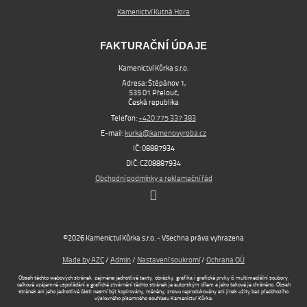
Kamenictví Kutná Hora
FAKTURAČNÍ ÚDAJE
Kamenictví Kůrka s.r.o.
Adresa: Štěpánov 1,
535 01 Přelouč,
Česká republika
Telefon:
+420 775 337 383
E-mail:
kurka@kamenovyroba.cz
IČ: 08887934
DIČ: CZ08887934
Obchodní podmínky a reklamační řád
©2026 Kamenictví Kůrka s.r.o. - Všechna práva vyhrazena
Made by AZC
/
Admin
/
Nastavení soukromí
/
Ochrana OÚ
Obsah těchto webových stránek, zejména jednotlivé texty, obrázky, grafika i grafické prvky či multimediální soubory,
celkové vzájemné uspořádání a grafické ztvárnění těchto stránek je autorským dílem a jako takové je chráněno. Obsah
stránek ani jeho jednotlivé části nesmí být kopírovány, měněny, znovu reprodukovány ani jinak užity bez předchozího
výslovného písemného souhlasu Kamenictví Kůrka.